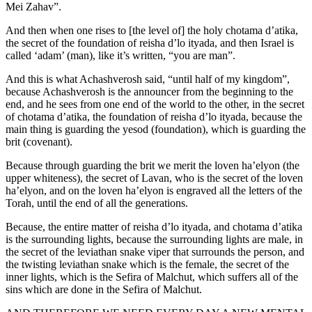
Mei Zahav”.
And then when one rises to [the level of] the holy chotama d’atika,
the secret of the foundation of reisha d’lo ityada, and then Israel is
called ‘adam’ (man), like it’s written, “you are man”.
And this is what Achashverosh said, “until half of my kingdom”,
because Achashverosh is the announcer from the beginning to the
end, and he sees from one end of the world to the other, in the secret
of chotama d’atika, the foundation of reisha d’lo ityada, because the
main thing is guarding the yesod (foundation), which is guarding the
brit (covenant).
Because through guarding the brit we merit the loven ha’elyon (the
upper whiteness), the secret of Lavan, who is the secret of the loven
ha’elyon, and on the loven ha’elyon is engraved all the letters of the
Torah, until the end of all the generations.
Because, the entire matter of reisha d’lo ityada, and chotama d’atika
is the surrounding lights, because the surrounding lights are male, in
the secret of the leviathan snake viper that surrounds the person, and
the twisting leviathan snake which is the female, the secret of the
inner lights, which is the Sefira of Malchut, which suffers all of the
sins which are done in the Sefira of Malchut.