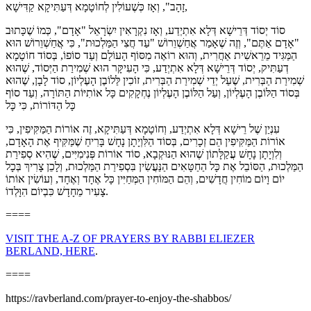
זָהָב", וְאָז כְּשֶׁעוֹלִין לְחוֹטָמָא דְּעַתִּיקָא קַדִּישָׁא,
סוֹד יְסוֹד דְּרֵישָׁא דְּלָא אִתְיְדַע, וְאָז נִקְרָאִין יִשְׂרָאֵל "אָדָם", כְּמוֹ שֶׁכָּתוּב
"אָדָם אַתֶּם", וְזֶה שֶׁאָמַר אֲחַשְׁוֵרוֹשׁ "עַד חֲצִי הַמַּלְכוּת", כִּי אֲחַשְׁוֵרוֹשׁ הוּא
הַמַּגִּיד מֵרֵאשִׁית אַחֲרִית, וְהוּא רוֹאֶה מִסּוֹף הָעוֹלָם וְעַד סוֹפוֹ, בְּסוֹד חוֹטָמָא
דְעַתִּיק, יְסוֹד דְּרֵישָׁא דְּלָא אִתְיְדַע, כִּי הָעִיקָּר הוּא שְׁמִירַת הַיְּסוֹד, שֶׁהוּא
שְׁמִירַת הַבְּרִית, שֶׁעַל יְדֵי שְׁמִירַת הַבְּרִית, זוֹכִין לַּלוֹבֶן הָעֶלְיוֹן, סוֹד לָבָן, שֶׁהוּא
בְּסוֹד הַלּוֹבֶן הָעֶלְיוֹן, וְעַל הַלּוֹבֶן הָעֶלְיוֹן נֶחְקָקִים כָּל אוֹתִיּוֹת הַתּוֹרָה, וְעַד סוֹף
כָּל הַדּוֹרוֹת, כִּי כָּל
עִנְיַן שֶׁל רֵישָׁא דְּלָא אִתְיְדַע, וְחוֹטָמָא דְּעַתִּיקָא, זֶה אוֹרוֹת הַמַּקִּיפִין, כִּי
אוֹרוֹת הַמַּקִּיפִין הֵם זְכָרִים, בְּסוֹד הַלִּוְיָתָן נָחָשׁ בָּרִיחַ שֶׁמַּקִּיף אֶת הָאָדָם,
וְלִוְיָתָן נָחָשׁ עֲקַלָּתוֹן שֶׁהוּא הַנּוּקְבָא, סוֹד אוֹרוֹת פְּנִימִיִּים, שֶׁהִיא סְפִירַת
הַמַּלְכוּת, הַסּוֹבֵל אֶת כָּל הַחַטָּאִים הַנַּעֲשִׂין בִּסְפִירַת הַמַּלְכוּת, וְלָכֵן צָרִיךְ בְּכָל
יוֹם וָיוֹם מוֹחִין חֲדָשִׁים, וְהֵם הַמּוֹחִין הַמְּחַיִּין כָּל אֶחָד וְאֶחָד, וְעוֹשִׂין אוֹתוֹ
צָעִיר מֵחָדָשׁ כִּבְיוֹם הִוָּלְדוֹ.
====
VISIT THE A-Z OF PRAYERS BY RABBI ELIEZER
BERLAND, HERE
.
====
https://ravberland.com/prayer-to-enjoy-the-shabbos/