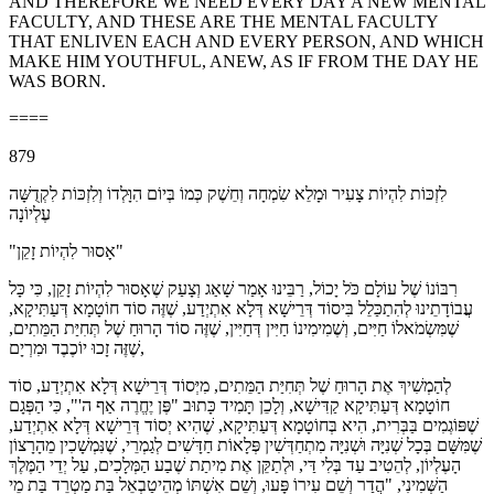
AND THEREFORE WE NEED EVERY DAY A NEW MENTAL
FACULTY, AND THESE ARE THE MENTAL FACULTY
THAT ENLIVEN EACH AND EVERY PERSON, AND WHICH
MAKE HIM YOUTHFUL, ANEW, AS IF FROM THE DAY HE
WAS BORN.
====
879
לִזְכּוֹת לִהְיוֹת צָעִיר וּמָלֵא שִׂמְחָה וְחֵשֶׁק כְּמוֹ בְּיוֹם הִוָּלְדוֹ וְלִזְכּוֹת לִקְדֻשָּׁה
עֶלְיוֹנָה
"אָסוּר לִהְיוֹת זָקֵן"
רִבּוֹנוֹ שֶׁל עוֹלָם כֹּל יָכוֹל, רַבֵּינוּ אָמַר שָׁאַג וְצָעַק שֶׁאָסוּר לִהְיוֹת זָקֵן, כִּי כָּל
עֲבוֹדָתֵינוּ לְהִתַכַּלֵל בִּיסוֹד דְּרֵישָׁא דְּלָא אִתְיְדַע, שֶׁזֶּה סוֹד חוֹטָמָא דְּעַתִּיקָא,
שֶׁמִּשְׂמֹאלוֹ חַיִּים, וְשֶׁמִימִינוֹ חַיִּין דְּחַיִּין, שֶׁזֶּה סוֹד הָרוּחַ שֶׁל תְּחִיַּת הַמֵּתִים,
שֶׁזֶּה זָכוּ יוֹכֶבֶד וּמִרְיָם,
לְהַמְשִׁיךְ אֶת הָרוּחַ שֶׁל תְּחִיַּת הַמֵּתִים, מִיְּסוֹד דְּרֵישָׁא דְּלָא אִתְיְדַע, סוֹד
חוֹטָמָא דְּעַתִּיקָא קַדִּישָׁא, וְלָכֵן תָּמִיד כָּתוּב "פֶּן יֶחֱרֶה אַף ה'", כִּי הַפְּגָם
שֶׁפּוֹגְמִים בַּבְּרִית, הִיא בְּחוֹטָמָא דְּעַתִּיקָא, שֶׁהִיא יְסוֹד דְּרֵישָׁא דְּלָא אִתְיְדַע,
שֶׁמִּשָּׁם בְּכָל שְׁנִיָּה וּשְׁנִיָּה מִתְחַדְּשִׁין פְּלָאוֹת חַדָּשִׁים לְגַמְרֵי, שֶׁנִּמְשָׁכִין מֵהָרָצוֹן
הָעֶלְיוֹן, לְהֵטִיב עַד בְּלִי דַּי, וּלְתַקֵּן אֶת מִיתַת שֶׁבַע הַמְּלָכִים, עַל יְדֵי הַמֶּלֶךְ
הַשְּׁמִינִי, "הֲדַר וְשֵׁם עִירוֹ פָּעוּ, וְשֵׁם אִשְׁתּוֹ מְהֵיטַבְאֵל בַּת מַטְרֵד בַּת מֵי