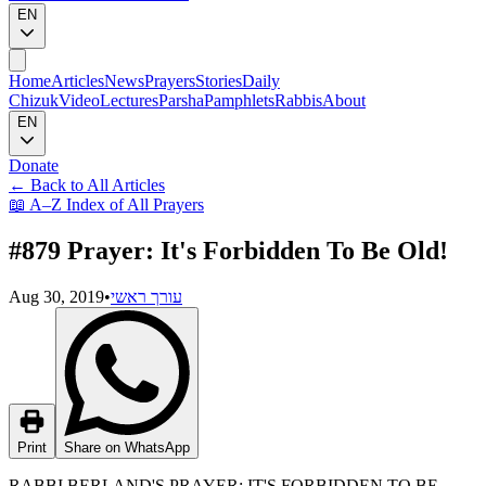
EN
Home
Articles
News
Prayers
Stories
Daily
Chizuk
Video
Lectures
Parsha
Pamphlets
Rabbis
About
EN
Donate
←
Back to All Articles
📖
A–Z Index of All Prayers
#879 Prayer: It's Forbidden To Be Old!
Aug 30, 2019
•
עורך ראשי
Print
Share on WhatsApp
RABBI BERLAND'S PRAYER: IT'S FORBIDDEN TO BE