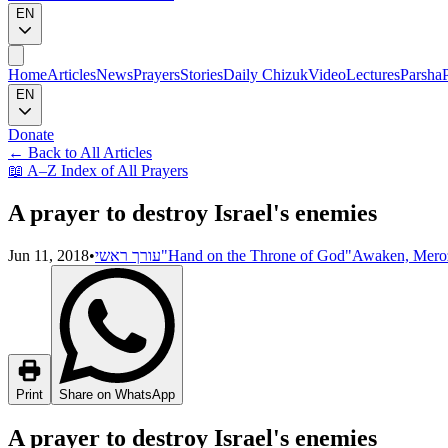
EN
Home
Articles
News
Prayers
Stories
Daily Chizuk
Video
Lectures
Parsha
EN
Donate
←
Back to All Articles
📖
A–Z Index of All Prayers
A prayer to destroy Israel's enemies
Jun 11, 2018
•
עורך ראשי
"Hand on the Throne of God"
Awaken, Mero
Print
Share on WhatsApp
A prayer to destroy Israel's enemies