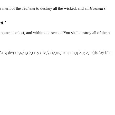
e merit of the
Techelet
to destroy all the wicked, and all
Hashem's
d.'
moment be lost, and within one second You shall destroy all of them,
רִבּוֹנוֹ שֶׁל עוֹלָם כָּל יָכוֹל זַכֵּנִי בִּזְכוּת הַתְּכֵלֶת לְכַלּוֹת אֶת כָּל הָרְשָׁעִים וְשׂוֹנְאֵי ה