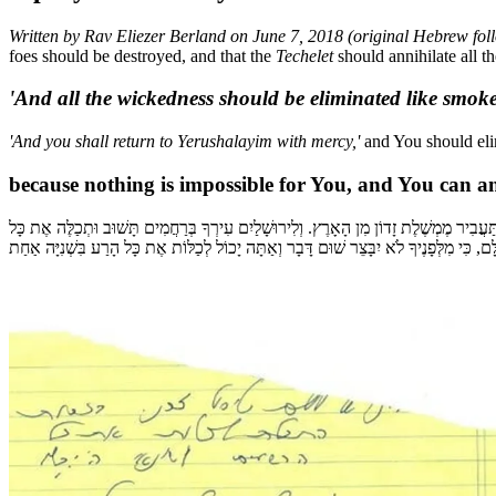
Written by Rav Eliezer Berland on June 7, 2018 (original Hebrew foll
foes should be destroyed, and that the
Techelet
should annihilate all t
'And all the wickedness should
be eliminated like smok
'And you shall return to Yerushalayim with mercy,'
and You should eli
because nothing is impossible for You, and You can an
 תַּעֲבִיר מֶמְשֶׁלֶת זָדוֹן מִן הָאָרֶץ. וְלִירוּשָׁלַיִם עִירְךָ בְּרַחֲמִים תָּשׁוּב וּתְכַלֶּה אֶת כָּל