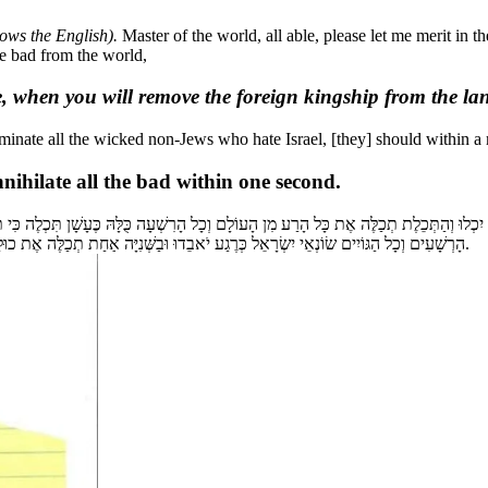
ows the English).
Master of the world, all able, please let me merit in th
he bad from the world,
e, when you will remove the foreign kingship from the lan
minate all the wicked non-Jews who hate Israel, [they] should within a 
nihilate all the bad within one second.
' יִכְלוּ וְהַתְּכֵלֶת תְכַלֶּה אֶת כָּל הָרַע מִן הָעוֹלָם וְכָל הָרִשְׁעָה כֻּלָּהּ כֶּעָשָׁן תִּכְלֶה כִּי
הָרְשָׁעִים וְכָל הַגּוֹיִים שׂוֹנְאֵי יִשְׂרָאֵל כְּרֶגַע יֹאבֵדוּ וּבַשְּׁנִיָּה אַחַת תְכַלֶּה אֶת כוּלָּם, כִּי מִלְּפָנֶיךָ לֹא יִבָּצֵר שׁוּם דָּבָר וְאַתָּה יָכוֹל לְכַלּוֹת אֶת כָּל הָרַע בִּשְׁנִיָּה אַחַת.