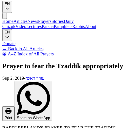
EN
Home
Articles
News
Prayers
Stories
Daily
Chizuk
Video
Lectures
Parsha
Pamphlets
Rabbis
About
EN
Donate
←
Back to All Articles
📖
A–Z Index of All Prayers
Prayer to fear the Tzaddik appropriately
Sep 2, 2019
•
עורך ראשי
Print
Share on WhatsApp
RABBI BERLAND'S PRAYER TO FEAR THE TZADDIK