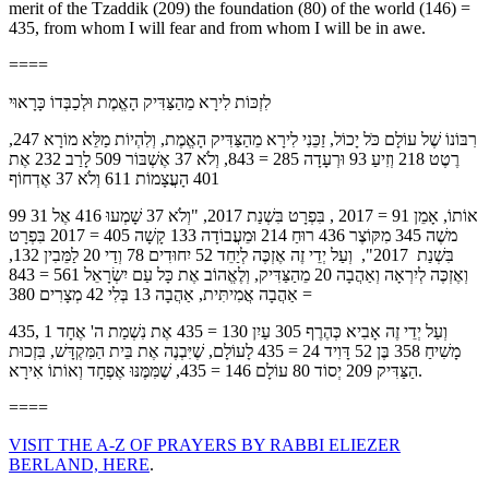
merit of the Tzaddik (209) the foundation (80) of the world (146) =
435, from whom I will fear and from whom I will be in awe.
====
לִזְכּוֹת לִירָא מֵהַצַּדִּיק הָאֱמֶת וּלְכַבְּדוֹ כָּרָאוּי
רִבּוֹנוֹ שֶׁל עוֹלָם כֹּל יָכוֹל, זַכֵּנִי לִירָא מֵהַצַּדִּיק הָאֱמֶת, וְלִהְיוֹת מַלֵּא מוֹרָא 247,
רֶטֶט 218 וְזִיעַ 93 וּרְעָדָה 285 = 843, וְלֹא 37 אֶשְׁבּוֹר 509 לָרַב 232 אֶת
401 הָעֲצָמוֹת 611 וְלֹא 37 אֶדְחוֹף
99 אוֹתוֹ, אָמֵן 91 = 2017 , בִּפְרָט בִּשְׁנַת 2017, "וְלֹא 37 שָׁמְעוּ 416 אֶל 31
משֶׁה 345 מִקּוֹצֶר 436 רוּחַ 214 וּמֵעֲבוֹדָה 133 קָשָׁה 405 = 2017 בִּפְרָט
בִּשְׁנַת 2017", וְעַל יְדֵי זֶה אֶזְכֶּה לְיַחֵד 52 יִחוּדִים 78 וְדַי 20 לַמֵּבִין 132,
וְאֶזְכֶּה לְיִרְאָה וְאַהֲבָה 20 מֵהַצַּדִּיק, וְלֶאֱהוֹב אֶת כָּל עַם יִשְׂרָאֵל 561 = 843
אַהֲבָה אֲמִיתִּית, אַהֲבָה 13 בְּלִי 42 מְצָרִים 380 =
435, וְעַל יְדֵי זֶה אָבִיא כְּהֶרֶף 305 עַיִן 130 = 435 אֶת נִשְׁמַת ה' אֶחָד 1
מָשִׁיחַ 358 בֶּן 52 דָּוִיד 24 = 435 לָעוֹלָם, שֶׁיִּבְנֶה אֶת בֵּית הַמִּקְדָּשׁ, בִּזְכוּת
הַצַּדִּיק 209 יְסוֹד 80 עוֹלָם 146 = 435, שֶׁמִּמֶּנּוּ אֶפְחָד וְאוֹתוֹ אִירָא.
====
VISIT THE A-Z OF PRAYERS BY RABBI ELIEZER
BERLAND, HERE
.