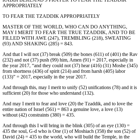
APPROPRIATELY
TO FEAR THE TZADDIK APPROPRIATELY
MASTER OF THE WORLD, WHO CAN DO ANYTHING,
MAY I MERIT TO FEAR THE TRUE TZADDIK, AND TO BE
FILLED WITH AWE (247), TREMBLING (218), SWEATING
(93) AND SHAKING (285) = 843.
And that I will not (37) break (509) the bones (611) of (401) the Rav
(232) and not (37) push (99) him, Amen (91) = 2017, especially in
the year 2017, “and they could not (37) hear (416) (31) Moshe (345)
from shortness (436) of spirit (214) and from harsh (405) labor
(133)” = 2017, especially in the year 2017.
And through this, may I merit to unify (52) unifications (78) and it is
sufficient (20) for those who understand (132).
And may I merit to fear and love (20) the Tzaddik, and to love the
entire nation of Israel (561) = 863 a genuine love, a love (13)
without (42) constraints (380) = 435.
And through this I will bring in the blink (305) of an eye (130) =
435 the soul, G-d who is One (1) of Moshiach (358) the son (52) of
David (24) = 435 to the world, who will build the Temple, in the