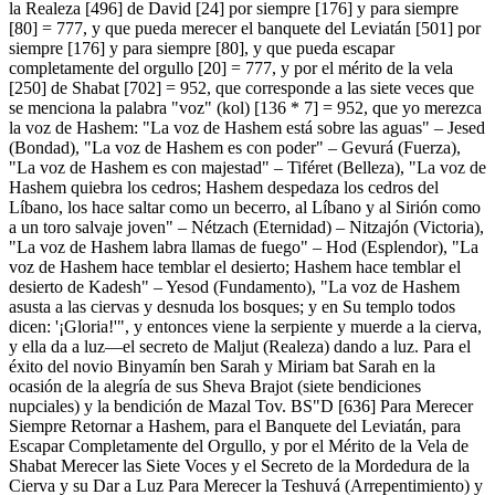
la Realeza [496] de David [24] por siempre [176] y para siempre
[80] = 777, y que pueda merecer el banquete del Leviatán [501] por
siempre [176] y para siempre [80], y que pueda escapar
completamente del orgullo [20] = 777, y por el mérito de la vela
[250] de Shabat [702] = 952, que corresponde a las siete veces que
se menciona la palabra "voz" (kol) [136 * 7] = 952, que yo merezca
la voz de Hashem: "La voz de Hashem está sobre las aguas" – Jesed
(Bondad), "La voz de Hashem es con poder" – Gevurá (Fuerza),
"La voz de Hashem es con majestad" – Tiféret (Belleza), "La voz de
Hashem quiebra los cedros; Hashem despedaza los cedros del
Líbano, los hace saltar como un becerro, al Líbano y al Sirión como
a un toro salvaje joven" – Nétzach (Eternidad) – Nitzajón (Victoria),
"La voz de Hashem labra llamas de fuego" – Hod (Esplendor), "La
voz de Hashem hace temblar el desierto; Hashem hace temblar el
desierto de Kadesh" – Yesod (Fundamento), "La voz de Hashem
asusta a las ciervas y desnuda los bosques; y en Su templo todos
dicen: '¡Gloria!'", y entonces viene la serpiente y muerde a la cierva,
y ella da a luz—el secreto de Maljut (Realeza) dando a luz. Para el
éxito del novio Binyamín ben Sarah y Miriam bat Sarah en la
ocasión de la alegría de sus Sheva Brajot (siete bendiciones
nupciales) y la bendición de Mazal Tov. BS"D [636] Para Merecer
Siempre Retornar a Hashem, para el Banquete del Leviatán, para
Escapar Completamente del Orgullo, y por el Mérito de la Vela de
Shabat Merecer las Siete Voces y el Secreto de la Mordedura de la
Cierva y su Dar a Luz Para Merecer la Teshuvá (Arrepentimiento) y