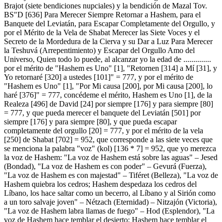
Brajot (siete bendiciones nupciales) y la bendición de Mazal Tov.
BS"D [636] Para Merecer Siempre Retornar a Hashem, para el
Banquete del Leviatán, para Escapar Completamente del Orgullo, y
por el Mérito de la Vela de Shabat Merecer las Siete Voces y el
Secreto de la Mordedura de la Cierva y su Dar a Luz Para Merecer
la Teshuvá (Arrepentimiento) y Escapar del Orgullo Amo del
Universo, Quien todo lo puede, al alcanzar yo la edad de ..............
por el mérito de "Hashem es Uno" [1], "Retornen [314] a Mí [31], y
Yo retornaré [320] a ustedes [101]" = 777, y por el mérito de
"Hashem es Uno" [1], "Por Mi causa [200], por Mi causa [200], lo
haré [376]" = 777, concédeme el mérito, Hashem es Uno [1], de la
Realeza [496] de David [24] por siempre [176] y para siempre [80]
= 777, y que pueda merecer el banquete del Leviatán [501] por
siempre [176] y para siempre [80], y que pueda escapar
completamente del orgullo [20] = 777, y por el mérito de la vela
[250] de Shabat [702] = 952, que corresponde a las siete veces que
se menciona la palabra "voz" (kol) [136 * 7] = 952, que yo merezca
la voz de Hashem: "La voz de Hashem está sobre las aguas" – Jesed
(Bondad), "La voz de Hashem es con poder" – Gevurá (Fuerza),
"La voz de Hashem es con majestad" – Tiféret (Belleza), "La voz de
Hashem quiebra los cedros; Hashem despedaza los cedros del
Líbano, los hace saltar como un becerro, al Líbano y al Sirión como
a un toro salvaje joven" – Nétzach (Eternidad) – Nitzajón (Victoria),
"La voz de Hashem labra llamas de fuego" – Hod (Esplendor), "La
voz de Hashem hace temblar el desierto; Hashem hace temblar el