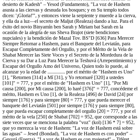
desierto de Kadesh" – Yesod (Fundamento), "La voz de Hashem
asusta a las ciervas y desnuda los bosques; y en Su templo todos
dicen: '¡Gloria!'", y entonces viene la serpiente y muerde a la cierva,
y ella da a luz—el secreto de Maljut (Realeza) dando a luz. Para el
éxito del novio Binyamín ben Sarah y Miriam bat Sarah en la
ocasión de la alegría de sus Sheva Brajot (siete bendiciones
nupciales) y la bendición de Mazal Tov. BS"D [636] Para Merecer
Siempre Retornar a Hashem, para el Banquete del Leviatán, para
Escapar Completamente del Orgullo, y por el Mérito de la Vela de
Shabat Merecer las Siete Voces y el Secreto de la Mordedura de la
Cierva y su Dar a Luz Para Merecer la Teshuvá (Arrepentimiento) y
Escapar del Orgullo Amo del Universo, Quien todo lo puede, al
alcanzar yo la edad de .............. por el mérito de "Hashem es Uno"
[1], "Retornen [314] a Mí [31], y Yo retornaré [320] a ustedes
[101]" = 777, y por el mérito de "Hashem es Uno" [1], "Por Mi
causa [200], por Mi causa [200], lo haré [376]" = 777, concédeme el
mérito, Hashem es Uno [1], de la Realeza [496] de David [24] por
siempre [176] y para siempre [80] = 777, y que pueda merecer el
banquete del Leviatán [501] por siempre [176] y para siempre [80],
y que pueda escapar completamente del orgullo [20] = 777, y por el
mérito de la vela [250] de Shabat [702] = 952, que corresponde a las
siete veces que se menciona la palabra "voz" (kol) [136 * 7] = 952,
que yo merezca la voz de Hashem: "La voz de Hashem está sobre
las aguas" – Jesed (Bondad), "La voz de Hashem es con poder" –
Gevurá (Fuerza), "La voz de Hashem es con majestad" – Tiféret