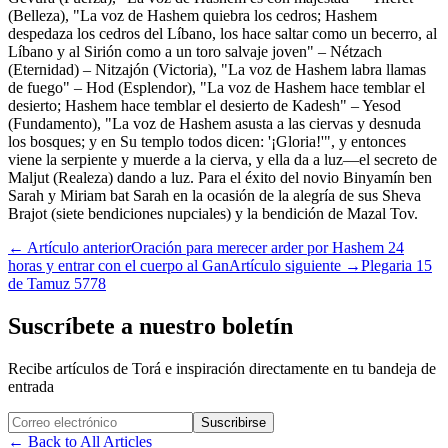
(Belleza), "La voz de Hashem quiebra los cedros; Hashem
despedaza los cedros del Líbano, los hace saltar como un becerro, al
Líbano y al Sirión como a un toro salvaje joven" – Nétzach
(Eternidad) – Nitzajón (Victoria), "La voz de Hashem labra llamas
de fuego" – Hod (Esplendor), "La voz de Hashem hace temblar el
desierto; Hashem hace temblar el desierto de Kadesh" – Yesod
(Fundamento), "La voz de Hashem asusta a las ciervas y desnuda
los bosques; y en Su templo todos dicen: '¡Gloria!'", y entonces
viene la serpiente y muerde a la cierva, y ella da a luz—el secreto de
Maljut (Realeza) dando a luz. Para el éxito del novio Binyamín ben
Sarah y Miriam bat Sarah en la ocasión de la alegría de sus Sheva
Brajot (siete bendiciones nupciales) y la bendición de Mazal Tov.
←
Artículo anterior
Oración para merecer arder por Hashem 24
horas y entrar con el cuerpo al Gan
Artículo siguiente
→
Plegaria 15
de Tamuz 5778
Suscríbete a nuestro boletín
Recibe artículos de Torá e inspiración directamente en tu bandeja de
entrada
Website (leave blank)
Suscribirse
←
Back to All Articles