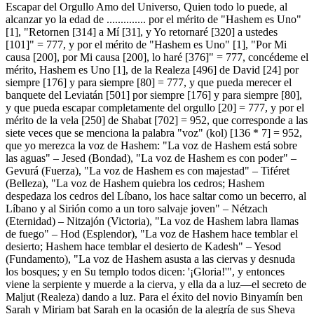
Escapar del Orgullo Amo del Universo, Quien todo lo puede, al
alcanzar yo la edad de .............. por el mérito de "Hashem es Uno"
[1], "Retornen [314] a Mí [31], y Yo retornaré [320] a ustedes
[101]" = 777, y por el mérito de "Hashem es Uno" [1], "Por Mi
causa [200], por Mi causa [200], lo haré [376]" = 777, concédeme el
mérito, Hashem es Uno [1], de la Realeza [496] de David [24] por
siempre [176] y para siempre [80] = 777, y que pueda merecer el
banquete del Leviatán [501] por siempre [176] y para siempre [80],
y que pueda escapar completamente del orgullo [20] = 777, y por el
mérito de la vela [250] de Shabat [702] = 952, que corresponde a las
siete veces que se menciona la palabra "voz" (kol) [136 * 7] = 952,
que yo merezca la voz de Hashem: "La voz de Hashem está sobre
las aguas" – Jesed (Bondad), "La voz de Hashem es con poder" –
Gevurá (Fuerza), "La voz de Hashem es con majestad" – Tiféret
(Belleza), "La voz de Hashem quiebra los cedros; Hashem
despedaza los cedros del Líbano, los hace saltar como un becerro, al
Líbano y al Sirión como a un toro salvaje joven" – Nétzach
(Eternidad) – Nitzajón (Victoria), "La voz de Hashem labra llamas
de fuego" – Hod (Esplendor), "La voz de Hashem hace temblar el
desierto; Hashem hace temblar el desierto de Kadesh" – Yesod
(Fundamento), "La voz de Hashem asusta a las ciervas y desnuda
los bosques; y en Su templo todos dicen: '¡Gloria!'", y entonces
viene la serpiente y muerde a la cierva, y ella da a luz—el secreto de
Maljut (Realeza) dando a luz. Para el éxito del novio Binyamín ben
Sarah y Miriam bat Sarah en la ocasión de la alegría de sus Sheva