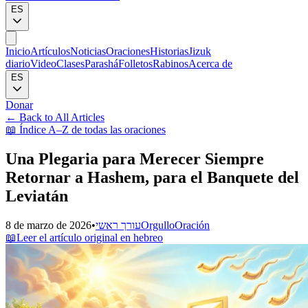
ES
Inicio
Artículos
Noticias
Oraciones
Historias
Jizuk
diario
Video
Clases
Parashá
Folletos
Rabinos
Acerca de
ES
Donar
←
Back to All Articles
📖
Índice A–Z de todas las oraciones
Una Plegaria para Merecer Siempre
Retornar a Hashem, para el Banquete del
Leviatán
8 de marzo de 2026
•
עורך ראשי
Orgullo
Oración
📖
Leer el artículo original en hebreo