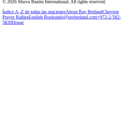
©
2026
Shuvu Banim International.
All rights reserved.
Índice A–Z de todas las oraciones
About Rav Berland
Chevron
Prayer Rallies
English Books
info@ravberland.com
+972-2-582-
5820
Donar