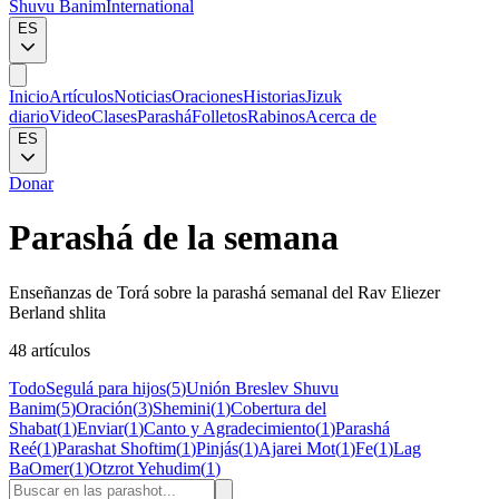
Shuvu Banim
International
ES
Inicio
Artículos
Noticias
Oraciones
Historias
Jizuk
diario
Video
Clases
Parashá
Folletos
Rabinos
Acerca de
ES
Donar
Parashá de la semana
Enseñanzas de Torá sobre la parashá semanal del Rav Eliezer
Berland shlita
48 artículos
Todo
Segulá para hijos
(
5
)
Unión Breslev Shuvu
Banim
(
5
)
Oración
(
3
)
Shemini
(
1
)
Cobertura del
Shabat
(
1
)
Enviar
(
1
)
Canto y Agradecimiento
(
1
)
Parashá
Reé
(
1
)
Parashat Shoftim
(
1
)
Pinjás
(
1
)
Ajarei Mot
(
1
)
Fe
(
1
)
Lag
BaOmer
(
1
)
Otzrot Yehudim
(
1
)