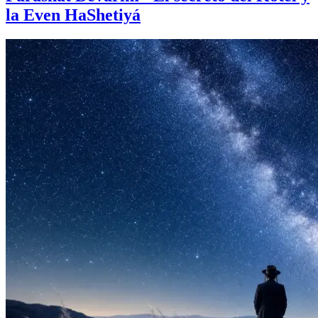
la Even HaShetiyá