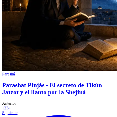
Parashá
Parashat Pinjás - El secreto de Tikún
Jatzot y el llanto por la Shejiná
Anterior
1
2
3
4
Siguiente