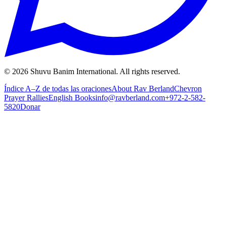
©
2026
Shuvu Banim International.
All rights reserved.
Índice A–Z de todas las oraciones
About Rav Berland
Chevron
Prayer Rallies
English Books
info@ravberland.com
+972-2-582-
5820
Donar