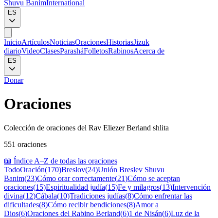
Shuvu Banim
International
ES
Inicio
Artículos
Noticias
Oraciones
Historias
Jizuk
diario
Video
Clases
Parashá
Folletos
Rabinos
Acerca de
ES
Donar
Oraciones
Colección de oraciones del Rav Eliezer Berland shlita
551 oraciones
📖
Índice A–Z de todas las oraciones
Todo
Oración
(
170
)
Breslov
(
24
)
Unión Breslev Shuvu
Banim
(
23
)
Cómo orar correctamente
(
21
)
Cómo se aceptan
oraciones
(
15
)
Espiritualidad judía
(
15
)
Fe y milagros
(
13
)
Intervención
divina
(
12
)
Cábala
(
10
)
Tradiciones judías
(
8
)
Cómo enfrentar las
dificultades
(
8
)
Cómo recibir bendiciones
(
8
)
Amor a
Dios
(
6
)
Oraciones del Rabino Berland
(
6
)
1 de Nisán
(
6
)
Luz de la