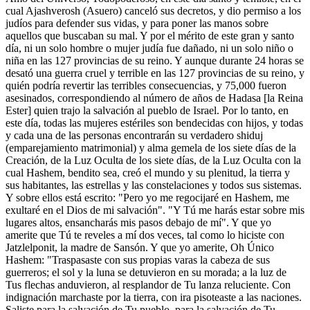
cual Ajashverosh (Asuero) canceló sus decretos, y dio permiso a los
judíos para defender sus vidas, y para poner las manos sobre
aquellos que buscaban su mal. Y por el mérito de este gran y santo
día, ni un solo hombre o mujer judía fue dañado, ni un solo niño o
niña en las 127 provincias de su reino. Y aunque durante 24 horas se
desató una guerra cruel y terrible en las 127 provincias de su reino, y
quién podría revertir las terribles consecuencias, y 75,000 fueron
asesinados, correspondiendo al número de años de Hadasa [la Reina
Ester] quien trajo la salvación al pueblo de Israel. Por lo tanto, en
este día, todas las mujeres estériles son bendecidas con hijos, y todas
y cada una de las personas encontrarán su verdadero shiduj
(emparejamiento matrimonial) y alma gemela de los siete días de la
Creación, de la Luz Oculta de los siete días, de la Luz Oculta con la
cual Hashem, bendito sea, creó el mundo y su plenitud, la tierra y
sus habitantes, las estrellas y las constelaciones y todos sus sistemas.
Y sobre ellos está escrito: "Pero yo me regocijaré en Hashem, me
exultaré en el Dios de mi salvación". "Y Tú me harás estar sobre mis
lugares altos, ensancharás mis pasos debajo de mí". Y que yo
amerite que Tú te reveles a mí dos veces, tal como lo hiciste con
Jatzlelponit, la madre de Sansón. Y que yo amerite, Oh Único
Hashem: "Traspasaste con sus propias varas la cabeza de sus
guerreros; el sol y la luna se detuvieron en su morada; a la luz de
Tus flechas anduvieron, al resplandor de Tu lanza reluciente. Con
indignación marchaste por la tierra, con ira pisoteaste a las naciones.
Saliste para la salvación de Tu pueblo, para la salvación de Tu