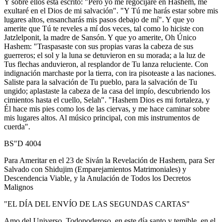
Y sobre ellos está escrito: "Pero yo me regocijaré en Hashem, me
exultaré en el Dios de mi salvación". "Y Tú me harás estar sobre mis
lugares altos, ensancharás mis pasos debajo de mí". Y que yo
amerite que Tú te reveles a mí dos veces, tal como lo hiciste con
Jatzlelponit, la madre de Sansón. Y que yo amerite, Oh Único
Hashem: "Traspasaste con sus propias varas la cabeza de sus
guerreros; el sol y la luna se detuvieron en su morada; a la luz de
Tus flechas anduvieron, al resplandor de Tu lanza reluciente. Con
indignación marchaste por la tierra, con ira pisoteaste a las naciones.
Saliste para la salvación de Tu pueblo, para la salvación de Tu
ungido; aplastaste la cabeza de la casa del impío, descubriendo los
cimientos hasta el cuello, Selah". "Hashem Dios es mi fortaleza, y
Él hace mis pies como los de las ciervas, y me hace caminar sobre
mis lugares altos. Al músico principal, con mis instrumentos de
cuerda".
BS"D 4004
Para Ameritar en el 23 de Siván la Revelación de Hashem, para Ser
Salvado con Shidujim (Emparejamientos Matrimoniales) y
Descendencia Viable, y la Anulación de Todos los Decretos
Malignos
"EL DÍA DEL ENVÍO DE LAS SEGUNDAS CARTAS"
Amo del Universo, Todopoderoso, en este día santo y temible, en el