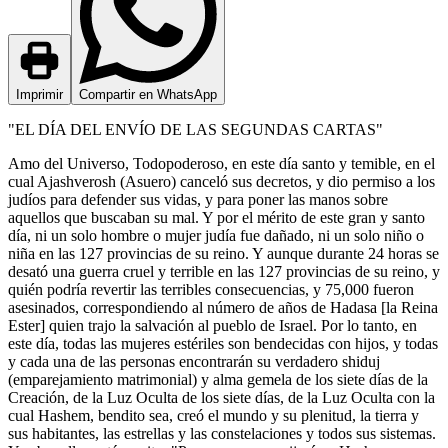
Imprimir
Compartir en WhatsApp
"EL DÍA DEL ENVÍO DE LAS SEGUNDAS CARTAS"
Amo del Universo, Todopoderoso, en este día santo y temible, en el
cual Ajashverosh (Asuero) canceló sus decretos, y dio permiso a los
judíos para defender sus vidas, y para poner las manos sobre
aquellos que buscaban su mal. Y por el mérito de este gran y santo
día, ni un solo hombre o mujer judía fue dañado, ni un solo niño o
niña en las 127 provincias de su reino. Y aunque durante 24 horas se
desató una guerra cruel y terrible en las 127 provincias de su reino, y
quién podría revertir las terribles consecuencias, y 75,000 fueron
asesinados, correspondiendo al número de años de Hadasa [la Reina
Ester] quien trajo la salvación al pueblo de Israel. Por lo tanto, en
este día, todas las mujeres estériles son bendecidas con hijos, y todas
y cada una de las personas encontrarán su verdadero shiduj
(emparejamiento matrimonial) y alma gemela de los siete días de la
Creación, de la Luz Oculta de los siete días, de la Luz Oculta con la
cual Hashem, bendito sea, creó el mundo y su plenitud, la tierra y
sus habitantes, las estrellas y las constelaciones y todos sus sistemas.