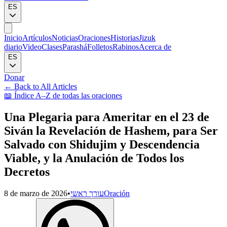
ES
Inicio
Artículos
Noticias
Oraciones
Historias
Jizuk
diario
Video
Clases
Parashá
Folletos
Rabinos
Acerca de
ES
Donar
←
Back to All Articles
📖
Índice A–Z de todas las oraciones
Una Plegaria para Ameritar en el 23 de
Siván la Revelación de Hashem, para Ser
Salvado con Shidujim y Descendencia
Viable, y la Anulación de Todos los
Decretos
8 de marzo de 2026
•
עורך ראשי
Oración