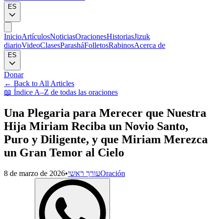
ES
Inicio
Artículos
Noticias
Oraciones
Historias
Jizuk
diario
Video
Clases
Parashá
Folletos
Rabinos
Acerca de
ES
Donar
←
Back to All Articles
📖
Índice A–Z de todas las oraciones
Una Plegaria para Merecer que Nuestra
Hija Miriam Reciba un Novio Santo,
Puro y Diligente, y que Miriam Merezca
un Gran Temor al Cielo
8 de marzo de 2026
•
עורך ראשי
Oración