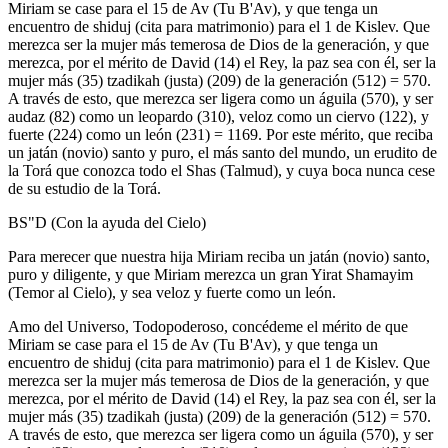
Miriam se case para el 15 de Av (Tu B'Av), y que tenga un
encuentro de shiduj (cita para matrimonio) para el 1 de Kislev. Que
merezca ser la mujer más temerosa de Dios de la generación, y que
merezca, por el mérito de David (14) el Rey, la paz sea con él, ser la
mujer más (35) tzadikah (justa) (209) de la generación (512) = 570.
A través de esto, que merezca ser ligera como un águila (570), y ser
audaz (82) como un leopardo (310), veloz como un ciervo (122), y
fuerte (224) como un león (231) = 1169. Por este mérito, que reciba
un jatán (novio) santo y puro, el más santo del mundo, un erudito de
la Torá que conozca todo el Shas (Talmud), y cuya boca nunca cese
de su estudio de la Torá.
BS"D (Con la ayuda del Cielo)
Para merecer que nuestra hija Miriam reciba un jatán (novio) santo,
puro y diligente, y que Miriam merezca un gran Yirat Shamayim
(Temor al Cielo), y sea veloz y fuerte como un león.
Amo del Universo, Todopoderoso, concédeme el mérito de que
Miriam se case para el 15 de Av (Tu B'Av), y que tenga un
encuentro de shiduj (cita para matrimonio) para el 1 de Kislev. Que
merezca ser la mujer más temerosa de Dios de la generación, y que
merezca, por el mérito de David (14) el Rey, la paz sea con él, ser la
mujer más (35) tzadikah (justa) (209) de la generación (512) = 570.
A través de esto, que merezca ser ligera como un águila (570), y ser