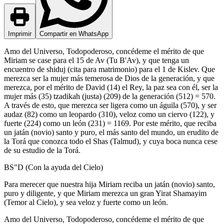
Imprimir
Compartir en WhatsApp
Amo del Universo, Todopoderoso, concédeme el mérito de que
Miriam se case para el 15 de Av (Tu B'Av), y que tenga un
encuentro de shiduj (cita para matrimonio) para el 1 de Kislev. Que
merezca ser la mujer más temerosa de Dios de la generación, y que
merezca, por el mérito de David (14) el Rey, la paz sea con él, ser la
mujer más (35) tzadikah (justa) (209) de la generación (512) = 570.
A través de esto, que merezca ser ligera como un águila (570), y ser
audaz (82) como un leopardo (310), veloz como un ciervo (122), y
fuerte (224) como un león (231) = 1169. Por este mérito, que reciba
un jatán (novio) santo y puro, el más santo del mundo, un erudito de
la Torá que conozca todo el Shas (Talmud), y cuya boca nunca cese
de su estudio de la Torá.
BS"D (Con la ayuda del Cielo)
Para merecer que nuestra hija Miriam reciba un jatán (novio) santo,
puro y diligente, y que Miriam merezca un gran Yirat Shamayim
(Temor al Cielo), y sea veloz y fuerte como un león.
Amo del Universo, Todopoderoso, concédeme el mérito de que