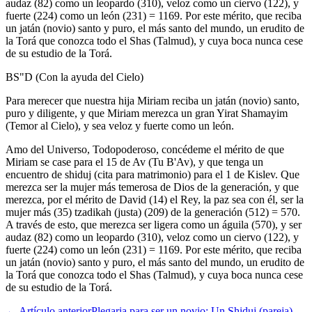
audaz (82) como un leopardo (310), veloz como un ciervo (122), y
fuerte (224) como un león (231) = 1169. Por este mérito, que reciba
un jatán (novio) santo y puro, el más santo del mundo, un erudito de
la Torá que conozca todo el Shas (Talmud), y cuya boca nunca cese
de su estudio de la Torá.
BS"D (Con la ayuda del Cielo)
Para merecer que nuestra hija Miriam reciba un jatán (novio) santo,
puro y diligente, y que Miriam merezca un gran Yirat Shamayim
(Temor al Cielo), y sea veloz y fuerte como un león.
Amo del Universo, Todopoderoso, concédeme el mérito de que
Miriam se case para el 15 de Av (Tu B'Av), y que tenga un
encuentro de shiduj (cita para matrimonio) para el 1 de Kislev. Que
merezca ser la mujer más temerosa de Dios de la generación, y que
merezca, por el mérito de David (14) el Rey, la paz sea con él, ser la
mujer más (35) tzadikah (justa) (209) de la generación (512) = 570.
A través de esto, que merezca ser ligera como un águila (570), y ser
audaz (82) como un leopardo (310), veloz como un ciervo (122), y
fuerte (224) como un león (231) = 1169. Por este mérito, que reciba
un jatán (novio) santo y puro, el más santo del mundo, un erudito de
la Torá que conozca todo el Shas (Talmud), y cuya boca nunca cese
de su estudio de la Torá.
←
Artículo anterior
Plegaria para ser un novio: Un Shiduj (pareja)