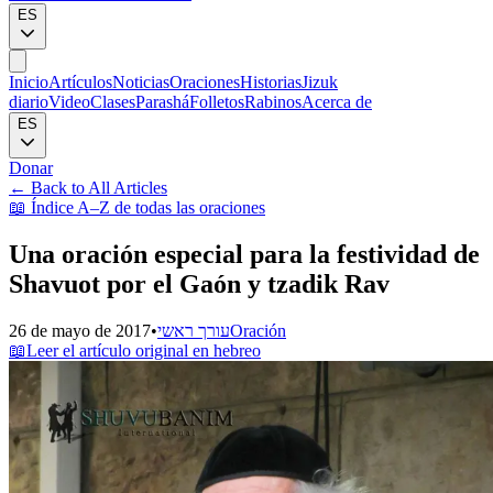
ES
Inicio
Artículos
Noticias
Oraciones
Historias
Jizuk
diario
Video
Clases
Parashá
Folletos
Rabinos
Acerca de
ES
Donar
←
Back to All Articles
📖
Índice A–Z de todas las oraciones
Una oración especial para la festividad de
Shavuot por el Gaón y tzadik Rav
26 de mayo de 2017
•
עורך ראשי
Oración
📖
Leer el artículo original en hebreo