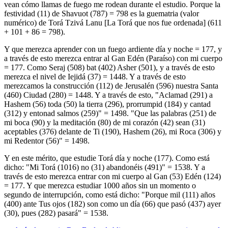
vean cómo llamas de fuego me rodean durante el estudio. Porque la
festividad (11) de Shavuot (787) = 798 es la guematria (valor
numérico) de Torá Tzivá Lanu [La Torá que nos fue ordenada] (611
+ 101 + 86 = 798).
Y que merezca aprender con un fuego ardiente día y noche = 177, y
a través de esto merezca entrar al Gan Edén (Paraíso) con mi cuerpo
= 177. Como Seraj (508) bat (402) Asher (501), y a través de esto
merezca el nivel de Iejidá (37) = 1448. Y a través de esto
merezcamos la construcción (112) de Jerusalén (596) nuestra Santa
(460) Ciudad (280) = 1448. Y a través de esto, "Aclamad (291) a
Hashem (56) toda (50) la tierra (296), prorrumpid (184) y cantad
(312) y entonad salmos (259)" = 1498. "Que las palabras (251) de
mi boca (90) y la meditación (80) de mi corazón (42) sean (31)
aceptables (376) delante de Ti (190), Hashem (26), mi Roca (306) y
mi Redentor (56)" = 1498.
Y en este mérito, que estudie Torá día y noche (177). Como está
dicho: "Mi Torá (1016) no (31) abandonéis (491)" = 1538. Y a
través de esto merezca entrar con mi cuerpo al Gan (53) Edén (124)
= 177. Y que merezca estudiar 1000 años sin un momento o
segundo de interrupción, como está dicho: "Porque mil (111) años
(400) ante Tus ojos (182) son como un día (66) que pasó (437) ayer
(30), pues (282) pasará" = 1538.