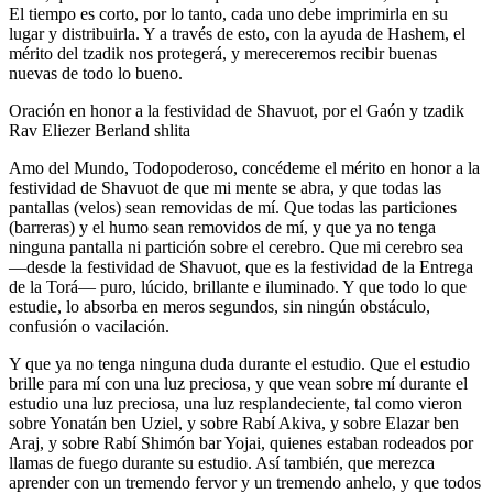
El tiempo es corto, por lo tanto, cada uno debe imprimirla en su
lugar y distribuirla. Y a través de esto, con la ayuda de Hashem, el
mérito del tzadik nos protegerá, y mereceremos recibir buenas
nuevas de todo lo bueno.
Oración en honor a la festividad de Shavuot, por el Gaón y tzadik
Rav Eliezer Berland shlita
Amo del Mundo, Todopoderoso, concédeme el mérito en honor a la
festividad de Shavuot de que mi mente se abra, y que todas las
pantallas (velos) sean removidas de mí. Que todas las particiones
(barreras) y el humo sean removidos de mí, y que ya no tenga
ninguna pantalla ni partición sobre el cerebro. Que mi cerebro sea
—desde la festividad de Shavuot, que es la festividad de la Entrega
de la Torá— puro, lúcido, brillante e iluminado. Y que todo lo que
estudie, lo absorba en meros segundos, sin ningún obstáculo,
confusión o vacilación.
Y que ya no tenga ninguna duda durante el estudio. Que el estudio
brille para mí con una luz preciosa, y que vean sobre mí durante el
estudio una luz preciosa, una luz resplandeciente, tal como vieron
sobre Yonatán ben Uziel, y sobre Rabí Akiva, y sobre Elazar ben
Araj, y sobre Rabí Shimón bar Yojai, quienes estaban rodeados por
llamas de fuego durante su estudio. Así también, que merezca
aprender con un tremendo fervor y un tremendo anhelo, y que todos