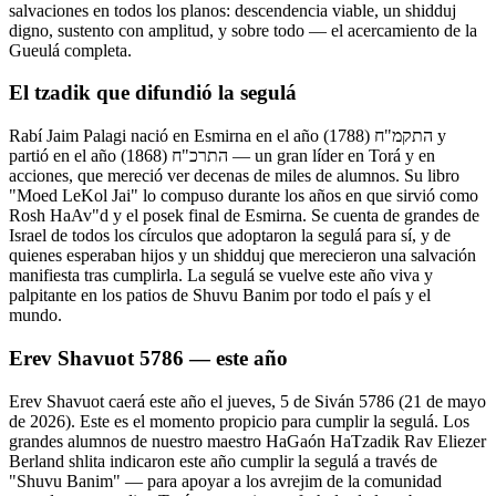
salvaciones en todos los planos: descendencia viable, un shidduj
digno, sustento con amplitud, y sobre todo — el acercamiento de la
Gueulá completa.
El tzadik que difundió la segulá
Rabí Jaim Palagi nació en Esmirna en el año התקמ"ח (1788) y
partió en el año התרכ"ח (1868) — un gran líder en Torá y en
acciones, que mereció ver decenas de miles de alumnos. Su libro
"Moed LeKol Jai" lo compuso durante los años en que sirvió como
Rosh HaAv"d y el posek final de Esmirna. Se cuenta de grandes de
Israel de todos los círculos que adoptaron la segulá para sí, y de
quienes esperaban hijos y un shidduj que merecieron una salvación
manifiesta tras cumplirla. La segulá se vuelve este año viva y
palpitante en los patios de Shuvu Banim por todo el país y el
mundo.
Erev Shavuot 5786 — este año
Erev Shavuot caerá este año el jueves, 5 de Siván 5786 (21 de mayo
de 2026). Este es el momento propicio para cumplir la segulá. Los
grandes alumnos de nuestro maestro HaGaón HaTzadik Rav Eliezer
Berland shlita indicaron este año cumplir la segulá a través de
"Shuvu Banim" — para apoyar a los avrejim de la comunidad