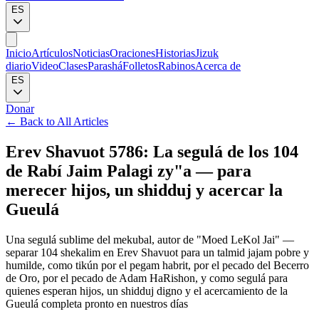
ES
Inicio
Artículos
Noticias
Oraciones
Historias
Jizuk
diario
Video
Clases
Parashá
Folletos
Rabinos
Acerca de
ES
Donar
←
Back to All Articles
Erev Shavuot 5786: La segulá de los 104
de Rabí Jaim Palagi zy"a — para
merecer hijos, un shidduj y acercar la
Gueulá
Una segulá sublime del mekubal, autor de "Moed LeKol Jai" —
separar 104 shekalim en Erev Shavuot para un talmid jajam pobre y
humilde, como tikún por el pegam habrit, por el pecado del Becerro
de Oro, por el pecado de Adam HaRishon, y como segulá para
quienes esperan hijos, un shidduj digno y el acercamiento de la
Gueulá completa pronto en nuestros días