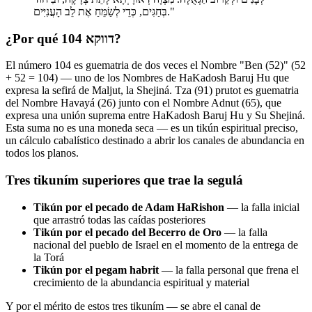
בְּחַגִּים, כְּדֵי לְשַׂמֵּחַ אֶת לֵב הָעֲנִיִּים."
¿Por qué דווקא 104?
El número 104 es guematria de dos veces el Nombre "Ben (52)" (52
+ 52 = 104) — uno de los Nombres de HaKadosh Baruj Hu que
expresa la sefirá de Maljut, la Shejiná. Tza (91) prutot es guematria
del Nombre Havayá (26) junto con el Nombre Adnut (65), que
expresa una unión suprema entre HaKadosh Baruj Hu y Su Shejiná.
Esta suma no es una moneda seca — es un tikún espiritual preciso,
un cálculo cabalístico destinado a abrir los canales de abundancia en
todos los planos.
Tres tikuním superiores que trae la segulá
Tikún por el pecado de Adam HaRishon
— la falla inicial
que arrastró todas las caídas posteriores
Tikún por el pecado del Becerro de Oro
— la falla
nacional del pueblo de Israel en el momento de la entrega de
la Torá
Tikún por el pegam habrit
— la falla personal que frena el
crecimiento de la abundancia espiritual y material
Y por el mérito de estos tres tikuním — se abre el canal de