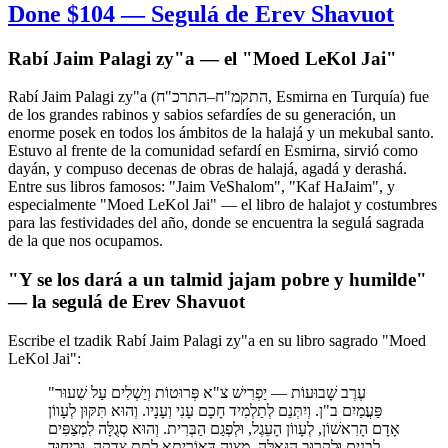
Done $104 — Segulá de Erev Shavuot
Rabí Jaim Palagi zy"a — el "Moed LeKol Jai"
Rabí Jaim Palagi zy"a (התקמ"ח–התרכ"ח, Esmirna en Turquía) fue
de los grandes rabinos y sabios sefardíes de su generación, un
enorme posek en todos los ámbitos de la halajá y un mekubal santo.
Estuvo al frente de la comunidad sefardí en Esmirna, sirvió como
dayán, y compuso decenas de obras de halajá, agadá y derashá.
Entre sus libros famosos: "Jaim VeShalom", "Kaf HaJaim", y
especialmente "Moed LeKol Jai" — el libro de halajot y costumbres
para las festividades del año, donde se encuentra la segulá sagrada
de la que nos ocupamos.
"Y se los dará a un talmid jajam pobre y humilde"
— la segulá de Erev Shavuot
Escribe el tzadik Rabí Jaim Palagi zy"a en su libro sagrado "Moed
LeKol Jai":
"עֶרֶב שָׁבוּעוֹת — יַפְרִישׁ צ"א פְּרוּטוֹת וְיַשְׁלִים עַל שִׁעוּר
פַּעֲמַיִם ב"ן. וְיִתְּנֵם לְתַלְמִיד חָכָם עָנִי וְעָנָיו. וְהוּא תִּקּוּן לְעָווֹן
אָדָם הָרִאשׁוֹן, לְעָווֹן הָעֵגֶל, וּלְפְגַם הַבְּרִית. וְהוּא סְגֻלָּה לִמְצַפִּים
לְבָנִים וּלְקֵרוּב הַגְּאֻלָּה. מִצְוָה דְּאוֹרָיְתָא לָתֵת צְדָקָה, וּבִיחוּד