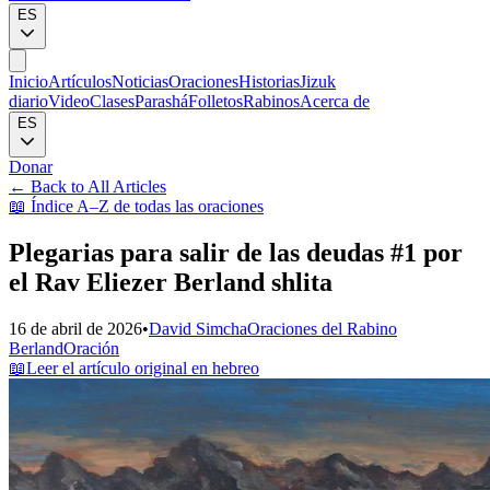
ES
Inicio
Artículos
Noticias
Oraciones
Historias
Jizuk
diario
Video
Clases
Parashá
Folletos
Rabinos
Acerca de
ES
Donar
←
Back to All Articles
📖
Índice A–Z de todas las oraciones
Plegarias para salir de las deudas #1 por
el Rav Eliezer Berland shlita
16 de abril de 2026
•
David Simcha
Oraciones del Rabino
Berland
Oración
📖
Leer el artículo original en hebreo