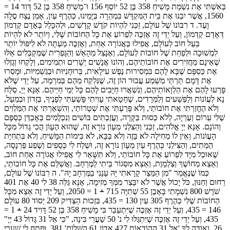
בְּאִשְׁתִּי אֶת נִשְׁמַת מָשִׁיחַ 358 בֶּן 52 יוֹסֵף 156 וּ־מָשִׁיחַ 358 בֶּן 52 דָּוִד 14 =
1560, אֲשֶׁר יִבְנוּ אֶת בֵּית הַמִּקְדָּשׁ בִּמְהֵרָה בְּיָמֵינוּ, כְּהֶרֶף עַיִן, אָמֵן נֶצַח סֶלָה
וָעֶד. ד רִבּוֹנוֹ שֶׁל עוֹלָם, זַכֵּנִי לִהְיוֹת קֹדֶשׁ קָדָשִׁים, וּלְהִכָּלֵל בְּאָדָם קַדְמוֹן
דְּאָדָם קַדְמוֹן, וְעַל יְדֵי זֶה אֶזְכֶּה לִפְרוֹעַ אֶת כָּל הַחוֹבוֹת שֶׁלִּי, וְיוֹתֵר לֹא לִהְיוֹת
בַּעַל חוֹב לְעוֹלָם, אֲפִילוּ בַּאֲגוֹרָה אַחַת, וְאֶזְכֶּה מֵעַתָּה לֹא לִיפּוֹל יוֹתֵר
לִמְשׁוּכָה וּלְפַחַת שֶׁל חוֹבוֹת לְעוֹלָם, וְאֶנָּצֵל מֵהָאֵשׁ וְהַגָּפְרִית שֶׁמְּקַבְּלִים אֵלּוּ
שֶׁאֵינָם מַחֲזִירִים אֶת חוֹבוֹתֵיהֶם, וְהוֹנוּ אֲנָשִׁים יְשָׁרִים וּתְמִימִים, וְלָקְחוּ וְגָזְלוּ
אֶת כַּסְפָּם שֶׁבָּא לָהֶם בִּמְסִירוּת נֶפֶשׁ עִילָאִית, בְּרוּחָנִיּוּת וּבְגַשְׁמִיּוּת, וּמָסְרוּ
אֶת דָּמָם תַּרְתֵּי מַשְׁמַע עֲבוּר הוֹן זֶה, שֶׁנִּלְקַח מֵהֶם בְּמִרְמָה, עַל יְדֵי שֶׁלֹּא
פָּרְעוּ לָהֶם אֶת הַלְוָאוֹתֵיהֶם, וְנִשְׁאֲרוּ חַיָּבִים לָהֶם כָּל יְמֵי חַיֵּיהֶם. אָנָּא יְיָ, סְלַח
נָא לַעֲוֹנוֹת וְלַפְּשָׁעִים וְלַמְּרָדִים, שֶׁחָטָאתִי עָוִיתִי פָּשַׁעְתִּי לְפָנֶיךָ, בְּזָדוֹן וּבְמַעַל,
וְלֹא הֶחֱזַרְתִּי אֶת חוֹבוֹתַי, וְלֹא פָּרַעְתִּי אֶת שְׁטָרוֹתַי, וְהִשְׁאַרְתִּי אֶת הַמַּלְוִים
שֶׁלִּי עֵרוֹם וְעֶרְיָה, לְלֹא כְּסוּת בַּקָּרָה, וַעֲזַבְתִּים בּוֹשִׁים וְנִכְלָמִים בְּאָבְדַּן כַּסְפָּם
וְהוֹנָם. אָנָּא יְיָ אֱלֹהִים, זַכֵּנִי וְהַצִּלֵנִי מֵעָוֹן נוֹרָא זֶה, שֶׁהוּא הֶעָוֹן הֲכִי גָּדוֹל מִכָּל
הָעֲוֹנוֹת, וְאֵין לוֹ מְחִילָה לֹא בָּזֶה וְלֹא בַּבָּא, לֹא בִּימוֹת הַמָּשִׁיחַ, וְלֹא בִּתְחִיַּת
הַמֵּתִים, וְהַצִּילֵנִי כְּהֶרֶף עַיִן מֵעָוֹן נוֹרָא זֶה, וּשְׁלַח לִי כְּסָפִים וְשֶׁפַע פַּרְנָסָה,
שֶׁאוּכַל מִיָּד לִפְרוֹעַ אֶת כָּל חוֹבוֹתַי, וְלֹא תִּשָּׁאֵר לִי אֲפִילוּ אֲגוֹרָה אַחַת חוֹב,
וְאֵצֵא מֵחוֹשֶׁךְ וְצַלְמָוֶת, וְאֵצֵא מִסְּגוֹר בֵּיתִי לַמֶּרְחָב. וַאֲשַׁלֵּם אֶת כָּל חוֹבוֹתַי,
כְּמוֹ שֶׁנֶּאֱמַר "מִן הַמֵּצַר קָרָאתִי יָּהּ עָנָנִי בַמֶּרְחָב יָהּ". ה רִבּוֹנוֹ שֶׁל עוֹלָם,
רַחוּם וְחַנּוּן, כֹּל יָכוֹל אֲשֶׁר לֹא יִבָּצֵר מִמְּךָ מְזִימָה, אָנָּא גַּלֵּה 38 לִי 40 אֶת 401
שֹׁרֶשׁ 800 נִשְׁמָתִי בָּאֶבֶן 55 שְׁתִיָּה 715 ﬩ 1 = 2050, וְעַל יְדֵי זֶה אֵצֵא מִכָּל
הַחוֹבוֹת שֶׁלִּי כְּהֶרֶף 305 עַיִן 130 = 435, בִּזְכוּת הַצַּדִּיק 209 יְסוֹד 80 עוֹלָם
146 = 435, וְעַל יְדֵי זֶה אֶזְכֶּה שֶׁיִּתְעַבֵּר בִּי מָשִׁיחַ 358 בֶּן 52 דָּוִיד 24 ﬩ 1 =
435, וְעַל יְדֵי זֶה אֶזְכֶּה שֶׁיִּתְגַּלּוּ לִי נ' 50 שַׁעֲרֵי בִּינָה, "כִּי אֵל 31 גָּדוֹל 43 יְיָ"
26, וְאוֹדֶה לְךָ 'אֵל 31 הַהוֹדָאוֹת 427 אֲדוֹן 61 הַשָּׁלוֹם' 381, וּפְתַח לִי שַׁעֲרֵי