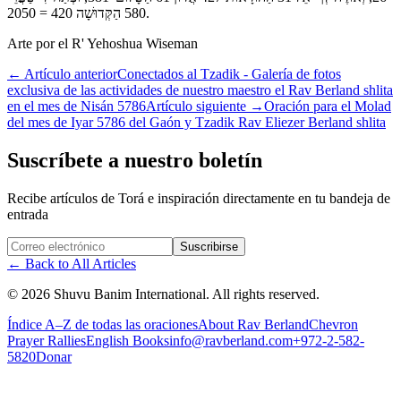
580 הַקְּדוּשָׁה 420 = 2050.
Arte por el R' Yehoshua Wiseman
←
Artículo anterior
Conectados al Tzadik - Galería de fotos
exclusiva de las actividades de nuestro maestro el Rav Berland shlita
en el mes de Nisán 5786
Artículo siguiente
→
Oración para el Molad
del mes de Iyar 5786 del Gaón y Tzadik Rav Eliezer Berland shlita
Suscríbete a nuestro boletín
Recibe artículos de Torá e inspiración directamente en tu bandeja de
entrada
Website (leave blank)
Suscribirse
←
Back to All Articles
©
2026
Shuvu Banim International.
All rights reserved.
Índice A–Z de todas las oraciones
About Rav Berland
Chevron
Prayer Rallies
English Books
info@ravberland.com
+972-2-582-
5820
Donar