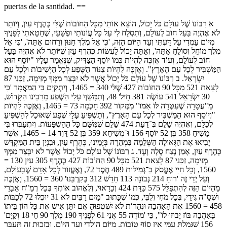
puertas de la santidad. ==
א רִבּוֹנוֹ שֶׁל עוֹלָם כֹּל יָכוֹל, הוֹצֵא אוֹתִי מִכָּל הַחוֹבוֹת שֶׁלִּי כְּהֶרֶף עַיִן, וְיוֹתֵר
לֹא אֶהְיֶה בַּעַל חוֹב לְעוֹלָם, וְתִסְלַח לִי עַל כָּל עֲוֹנוֹתַי וּפְשָׁעַי, שֶׁחָטָאתִי לְפָנֶיךָ
מִיּוֹם עָמְדִי עַל דַּעְתִּי וְעַד הַיּוֹם הַזֶּה, 'כִּי אֵל מֶלֶךְ חַנּוּן וְרַחוּם אָתָּה', 'כִּי אֵל
מֶלֶךְ מוֹחֵל וְסוֹלֵחַ אָתָּה', וְאַתָּה יָכוֹל לַעֲשׂוֹת כְּהֶרֶף עַיִן שֶׁיּוֹתֵר לֹא אֶהְיֶה בַּעַל
חוֹב לְעוֹלָם, וְעוֹד אֶזְכֶּה לִהְיוֹת כְּמוֹ יוֹסֵף הַצַּדִּיק, שֶׁנֶּאֱמַר עָלָיו "יוֹסֵף הוּא
הַמַּשְׁבִּיר לְכָל עַם הָאָרֶץ". וְאֶזְכֶּה לִהְיוֹת צִנּוֹר הַשֶּׁפַע לְכָל הַיְּשִׁיבוֹת וּלְכָל עַם
יִשְׂרָאֵל. ב רִבּוֹנוֹ שֶׁל עוֹלָם כֹּל יָכוֹל אֲשֶׁר לֹא יִבָּצֵר מִמְּךָ מְזִימָה, זַכֵּנִי 87
לָצֵאת 521 מִכָּל 90 הַחוֹבוֹת 427 שֶׁלִּי 340 = 1465, וְיִתְקַיֵּם בִּי הַמַּאֲמָר 'כִּי
30 יִשְׂרָאֵל 541 עוֹשֶׂה 381 חָיִל' 48, וְתִמָּשֵׁךְ עָלַי הַשֶּׁפַע מֵרַבֵּינוּ הַקָּדוֹשׁ,
מֵ"עֲטָרָה שֶׁעִטְּרָה לּוֹ אִמּוֹ" מִמְּקוֹר 392 חָכְמָה 73 = 1465, וְאֶזְכֶּה לִהְיוֹת
"וְיוֹסֵף הוּא הַמַּשְׁבִּיר לְכָל עַם הָאָרֶץ", וְתַשְׁפִּיעַ עָלַי שֶׁפַע שֶׁאוּכַל לְהַשְׁפִּיעַ
לְכֻלָּם, וְאֶהְיֶה שָׁלֵם בְּ־דַעַת 474 שָׁלֵם שֶׁמִּשָּׁם כָּל הַהַשְׁפָּעוֹת. וְיִתְעַבְּרוּ בִּי
מָשִׁיחַ 358 בֶּן 52 יוֹסֵף 156 וּ־מְשִׁיחָא 359 בֶּן 52 דָּוִד 14 = 1465, אֲשֶׁר
יָבִיאוּ אֶת הַגְּאוּלָה הַשְּׁלֵמָה בִּמְהֵרָה בְּיָמֵינוּ, כְּהֶרֶף עַיִן, וּבִנְיַן בֵּית הַמִּקְדָּשׁ
כְּהֶרֶף עַיִן, אָמֵן נֶצַח סֶלָה וָעֶד. ג רִבּוֹנוֹ שֶׁל עוֹלָם כֹּל יָכוֹל אֲשֶׁר לֹא יִבָּצֵר מִמְּךָ
מְזִימָה, זַכֵּנִי 87 לָצֵאת 521 מִכָּל 90 הַחוֹבוֹת 427 כְּהֶרֶף 305 עַיִן 130 =
1560, וְכָל חַיַּי אֶעֱסֹק בִּ־גְמִילוּת 489 חֶסֶד 72, וְאֶעֱזוֹר לְכָל אָדָם שֶׁבָּעוֹלָם,
וְעַל יְדֵי זֶה 'רוּחַ 214 נְבוֹנָה 113 חַדֵּשׁ 312 בְּקִרְבֵּנוּ' 360 = 1560, וְאֶזְכֶּה
מֵהַיּוֹם הַזֶּה לְהִתְפַּלֵּל 575 כַּדָּת 424 וְכָרָאוּי, וְלֶאֱהוֹב אוֹתְךָ בְּכָל רְמַ"ח אֵבָרַי
וּשְׁסָ"ה גִּידַי, בְּכָל מֹחִי וְלִבִּי, כְּמוֹ שֶׁכָּתוּב "מַיִם רַבִּים לֹא 31 יוּכְלוּ 72 לְכַבּוֹת
458 = 1560 אֶת הָאַהֲבָה וּנְהָרוֹת לֹא יִשְׁטְפוּהָ אִם יִתֵּן אִישׁ אֶת כָּל הוֹן בֵּיתוֹ
בָּאַהֲבָה בּוֹז יָבוּזוּ לוֹ", כִּי 'מוֹדֶה 55 אֲנִי 61 לְפָנֶיךָ 190 מֶלֶךְ 90 חַי 18 וְקַיָּם'
156 שֶׁגָּמַלְתָּ עִמִּי אֵין סוֹף טוֹבוֹת, מִיּוֹם הִוָּלְדִי וְעַד הַיּוֹם. וּבִזְכוּת זֶה תְּעַבֵּר