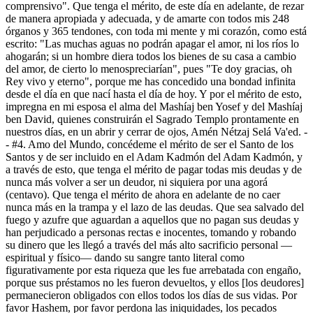
comprensivo". Que tenga el mérito, de este día en adelante, de rezar
de manera apropiada y adecuada, y de amarte con todos mis 248
órganos y 365 tendones, con toda mi mente y mi corazón, como está
escrito: "Las muchas aguas no podrán apagar el amor, ni los ríos lo
ahogarán; si un hombre diera todos los bienes de su casa a cambio
del amor, de cierto lo menospreciarían", pues "Te doy gracias, oh
Rey vivo y eterno", porque me has concedido una bondad infinita
desde el día en que nací hasta el día de hoy. Y por el mérito de esto,
impregna en mi esposa el alma del Mashíaj ben Yosef y del Mashíaj
ben David, quienes construirán el Sagrado Templo prontamente en
nuestros días, en un abrir y cerrar de ojos, Amén Nétzaj Selá Va'ed. -
- #4. Amo del Mundo, concédeme el mérito de ser el Santo de los
Santos y de ser incluido en el Adam Kadmón del Adam Kadmón, y
a través de esto, que tenga el mérito de pagar todas mis deudas y de
nunca más volver a ser un deudor, ni siquiera por una agorá
(centavo). Que tenga el mérito de ahora en adelante de no caer
nunca más en la trampa y el lazo de las deudas. Que sea salvado del
fuego y azufre que aguardan a aquellos que no pagan sus deudas y
han perjudicado a personas rectas e inocentes, tomando y robando
su dinero que les llegó a través del más alto sacrificio personal —
espiritual y físico— dando su sangre tanto literal como
figurativamente por esta riqueza que les fue arrebatada con engaño,
porque sus préstamos no les fueron devueltos, y ellos [los deudores]
permanecieron obligados con ellos todos los días de sus vidas. Por
favor Hashem, por favor perdona las iniquidades, los pecados