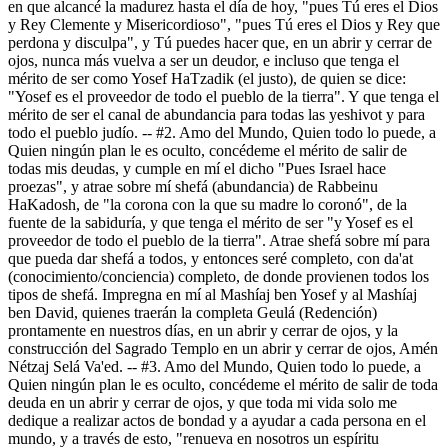
en que alcancé la madurez hasta el día de hoy, "pues Tú eres el Dios
y Rey Clemente y Misericordioso", "pues Tú eres el Dios y Rey que
perdona y disculpa", y Tú puedes hacer que, en un abrir y cerrar de
ojos, nunca más vuelva a ser un deudor, e incluso que tenga el
mérito de ser como Yosef HaTzadik (el justo), de quien se dice:
"Yosef es el proveedor de todo el pueblo de la tierra". Y que tenga el
mérito de ser el canal de abundancia para todas las yeshivot y para
todo el pueblo judío. -- #2. Amo del Mundo, Quien todo lo puede, a
Quien ningún plan le es oculto, concédeme el mérito de salir de
todas mis deudas, y cumple en mí el dicho "Pues Israel hace
proezas", y atrae sobre mí shefá (abundancia) de Rabbeinu
HaKadosh, de "la corona con la que su madre lo coronó", de la
fuente de la sabiduría, y que tenga el mérito de ser "y Yosef es el
proveedor de todo el pueblo de la tierra". Atrae shefá sobre mí para
que pueda dar shefá a todos, y entonces seré completo, con da'at
(conocimiento/conciencia) completo, de donde provienen todos los
tipos de shefá. Impregna en mí al Mashíaj ben Yosef y al Mashíaj
ben David, quienes traerán la completa Geulá (Redención)
prontamente en nuestros días, en un abrir y cerrar de ojos, y la
construcción del Sagrado Templo en un abrir y cerrar de ojos, Amén
Nétzaj Selá Va'ed. -- #3. Amo del Mundo, Quien todo lo puede, a
Quien ningún plan le es oculto, concédeme el mérito de salir de toda
deuda en un abrir y cerrar de ojos, y que toda mi vida solo me
dedique a realizar actos de bondad y a ayudar a cada persona en el
mundo, y a través de esto, "renueva en nosotros un espíritu