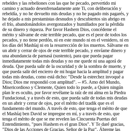
rebeldes y las rebeliones con las que he pecado, pervertido mi
camino y actuado desenfrenadamente ante Ti, con deliberación y
rebeldía, y no he devuelto mis deudas y no he pagado mis pagarés, y
he dejado a mis prestamistas desnudos y descubiertos sin abrigo en
el frío, abandonándolos avergonzados y humillados por la pérdida
de su dinero y riqueza. Por favor Hashem Dios, concédeme el
mérito y sálvame de este terrible pecado, que es el peor de todos los
pecados, y no tiene perdón, ni en este mundo ni en el venidero, ni en
los días del Mashíaj ni en la resurrección de los muertos. Sálvame en
un abrir y cerrar de ojos de este terrible pecado, y envíame dinero y
una abundancia de parnasá (sustento), para que pueda pagar
inmediatamente todas mis deudas y no me quede ni una agorá de
deuda. Que pueda salir de la oscuridad y de la sombra de muerte, y
que pueda salir del encierro de mi hogar hacia la amplitud y pagar
todas mis deudas, como está dicho: "Desde la estrechez invoqué a
Dios; Dios me respondió con amplitud". -- #5. Amo del Mundo,
Misericordioso y Clemente, Quien todo lo puede, a Quien ningún
plan le es oculto, por favor revélame la raíz de mi alma en la Piedra
Fundacional, y a través de esto, que pueda salir de todas mis deudas
en un abrir y cerrar de ojos, por el mérito del tzadik que es el
fundamento del mundo. A través de esto, que tenga el mérito de que
el Mashíaj ben David se impregne en mí, y a través de esto, que
tenga el mérito de que se me revelen las Cincuenta Puertas del
Entendimiento, "pues Hashem es el gran Dios". Y Te daré gracias,
"Dios de las Acciones de Gracias, Señor de la Paz". Ábreme las