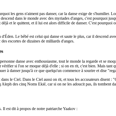
quoi les gens n'aiment pas danser, car la danse exige de s'humilier. Lors
descend dans le monde avec des myriades d'anges, c'est pourquoi jusqu'à 
jà et le quittent, et il lui est alors difficile de danser. C'est pourquoi on
d'Éden. Le bébé est celui qui danse et saute le plus, car il descend avec
c des escortes de dizaines de milliards d'anges.
es
personne danse avec enthousiasme, tout le monde la regarde et se moqu
érifier si l'on se moque déjà d'elle ; si on en rit, c'est bien. Mais tant 
ntinuer à danser jusqu'à ce que quelqu'un commence à sourire et dise "reg
ns le Ciel. Dans le Ciel aussi on rit, et tous les accusateurs disent : "C
q Aleph des cinq Noms Ekié, car si on ne les adoucit pas, ils tombent dans
s. Il est dit à propos de notre patriarche Yaakov :