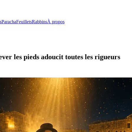
s
Paracha
Feuillets
Rabbins
À propos
ever les pieds adoucit toutes les rigueurs