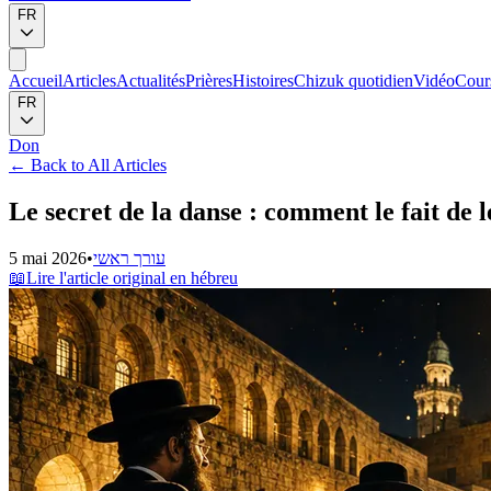
FR
Accueil
Articles
Actualités
Prières
Histoires
Chizuk quotidien
Vidéo
Cour
FR
Don
←
Back to All Articles
Le secret de la danse : comment le fait de l
5 mai 2026
•
עורך ראשי
📖
Lire l'article original en hébreu