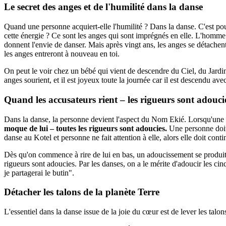
Le secret des anges et de l'humilité dans la danse
Quand une personne acquiert-elle l'humilité ? Dans la danse. C'est pour
cette énergie ? Ce sont les anges qui sont imprégnés en elle. L'homme 
donnent l'envie de danser. Mais après vingt ans, les anges se détachent dé
les anges entreront à nouveau en toi.
On peut le voir chez un bébé qui vient de descendre du Ciel, du Jardin 
anges sourient, et il est joyeux toute la journée car il est descendu ave
Quand les accusateurs rient – les rigueurs sont adouci
Dans la danse, la personne devient l'aspect du Nom Ekié. Lorsqu'une 
moque de lui – toutes les rigueurs sont adoucies.
Une personne doit v
danse au Kotel et personne ne fait attention à elle, alors elle doit co
Dès qu'on commence à rire de lui en bas, un adoucissement se produit da
rigueurs sont adoucies. Par les danses, on a le mérite d'adoucir les cin
je partagerai le butin".
Détacher les talons de la planète Terre
L'essentiel dans la danse issue de la joie du cœur est de lever les talon