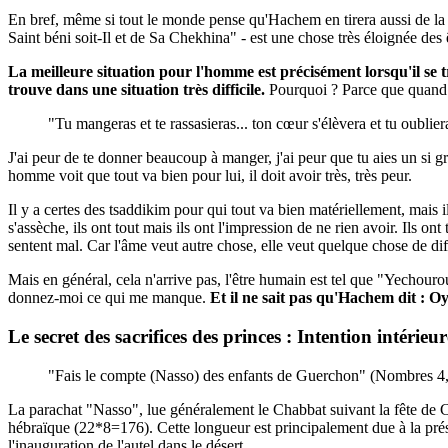
En bref, même si tout le monde pense qu'Hachem en tirera aussi de la s
Saint béni soit-Il et de Sa Chekhina" - est une chose très éloignée des
La meilleure situation pour l'homme est précisément lorsqu'il se tro
trouve dans une situation très difficile.
Pourquoi ? Parce que quand t
"Tu mangeras et te rassasieras... ton cœur s'élèvera et tu oubl
J'ai peur de te donner beaucoup à manger, j'ai peur que tu aies un si gra
homme voit que tout va bien pour lui, il doit avoir très, très peur.
Il y a certes des tsaddikim pour qui tout va bien matériellement, mais il
s'assèche, ils ont tout mais ils ont l'impression de ne rien avoir. Ils on
sentent mal. Car l'âme veut autre chose, elle veut quelque chose de dif
Mais en général, cela n'arrive pas, l'être humain est tel que "Yechouro
donnez-moi ce qui me manque.
Et il ne sait pas qu'Hachem dit : O
Le secret des sacrifices des princes : Intention intérieur
"Fais le compte (Nasso) des enfants de Guerchon" (Nombres 4,
La parachat "Nasso", lue généralement le Chabbat suivant la fête de Ch
hébraïque (22*8=176). Cette longueur est principalement due à la prése
l'inauguration de l'autel dans le désert.