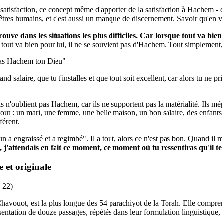
atisfaction, ce concept même d'apporter de la satisfaction à Hachem - qu
 êtres humains, et c'est aussi un manque de discernement. Savoir qu'en vé
uve dans les situations les plus difficiles. Car lorsque tout va bien 
out va bien pour lui, il ne se souvient pas d'Hachem. Tout simplement, 
ieras Hachem ton Dieu"
nd salaire, que tu t'installes et que tout soit excellent, car alors tu ne p
s n'oublient pas Hachem, car ils ne supportent pas la matérialité. Ils mépr
t tout : un mari, une femme, une belle maison, un bon salaire, des enfants qu
férent.
un a engraissé et a regimbé". Il a tout, alors ce n'est pas bon. Quand il
y, j'attendais en fait ce moment, ce moment où tu ressentiras qu'il
e et originale
 22)
avouot, est la plus longue des 54 parachiyot de la Torah. Elle comprend 
ntation de douze passages, répétés dans leur formulation linguistique, 