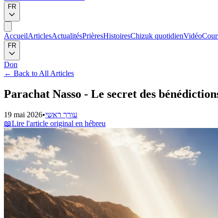
FR
Accueil
Articles
Actualités
Prières
Histoires
Chizuk quotidien
Vidéo
Cour
FR
Don
←
Back to All Articles
Parachat Nasso - Le secret des bénédictions
19 mai 2026
•
עורך ראשי
📖
Lire l'article original en hébreu