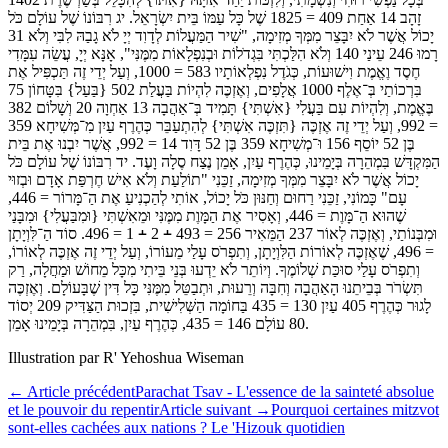
זָהָב 14 אַחַת 409 = 1825 שֶׁל כָּל עַמּוֹ בֵּית יִשְׂרָאֵל. יג רִבּוֹנוֹ שֶׁל עוֹלָם כֹּל
יָכוֹל אֲשֶׁר לֹא יִבָּצֵר מִמְּךָ מְזִימָה, "שִׁיר הַמַּעֲלוֹת לְדָוִד יְיָ לֹא גָבַהּ לִבִּי וְלֹא 31
רָמוּ 246 עֵינַי 140 וְלֹא הִלַּכְתִּי בִּגְדֹלוֹת וּבְנִפְלָאוֹת מִמֶּנִּי", אָנָּא יְיָ, עֲשֵׂה עִמָּדִי
חֶסֶד וֶאֱמֶת וִישׁוּעוֹת, כְּגֹדֶל נִפְלְאוֹתָיו 583 = 1000, וְעַל יְדֵי זֶה תַּכְפִּיל אֶת
בִּרְכוֹתַי בְּ־אֶלֶף 1000 אֲלָפִים, וְאֶזְכֶּה לִהְיוֹת בַּעֲלַת 502 {בַּעַל} בִּטָּחוֹן 75
בֶּאֱמֶת, וְלִהְיוֹת עִם בַּעֲלִי {אִשְׁתִּי} תָּמִיד בְּ־אַהֲבָה 13 אַחְוָה 20 וְשָׁלוֹם 382
= 992, וְעַל יְדֵי זֶה אֶזְכֶּה {תִּזְכֶּה אִשְׁתִּי} לְהִתְעַבֵּר כְּהֶרֶף עַיִן מִ־מְּשִׁיחָא 359
בֶּן 52 יוֹסֵף 156 וּ־מְשִׁיחָא 359 בֶּן 52 דָּוִד 14 = 992, אֲשֶׁר יִבְנוּ אֶת בֵּית
הַמִּקְדָּשׁ בִּמְהֵרָה בְּיָמֵינוּ, כְּהֶרֶף עַיִן, אָמֵן נֶצַח סֶלָה וָעֶד. יד רִבּוֹנוֹ שֶׁל עוֹלָם כֹּל
יָכוֹל אֲשֶׁר לֹא יִבָּצֵר מִמְּךָ מְזִימָה, זַכֵּנִי "תוֹלַעַת וְלֹא אִישׁ חֶרְפַּת אָדָם וּבְזוּי
עָם" כָּמוֹנִי, זַכֵּנִי רַחוּם וְחַנּוּן כֹּל יָכוֹל, אוֹתִי לְהַכְנִיעַ אֶת הַ־מָּרוֹר = 446,
שֶׁהוּא הַ־מָּוֶת = 446, וְאָסִיר אֶת הַמָּוֶת מִמֶּנִּי וּמֵאִשְׁתִּי {וּמִבַּעֲלִי} וּמִבָּנַי
וּמִבְּנוֹתַי, וְאֶזְכֶּה לְאוֹר 237 הַמֵּאִיר 256 = 493 ﬩ 2 ﬩ 1 = 496. סוֹד הַ־לִּוְיָתָן
= 496, שֶׁאֶזְכֶּה לְאוֹרוֹת הַלִּוְיָתָן, וְתִפְרֹס עָלַי מֵעוֹרוֹ, וְעַל יְדֵי זֶה אֶזְכֶּה לְאוֹרוֹ,
וְתִפְרֹס עָלַי סוּכַּת שְׁלוֹמֶךָ. וְיוֹתֵר לֹא יֵדְעוּ בְּנֵי בֵּיתִי מִכָּל מֵחוֹשׁ וּמַחֲלָה, רַק
תִּשְׂרֹר בְּבֵיתֵנוּ הָאַהֲבָה וְחִבָּה וְרֵעוּת, וּתְבַטֵּל מִמֶּנִּי כָּל דִּין שֶׁבָּעוֹלָם. וְאֶזְכֶּה
לָגוּר כְּהֶרֶף 405 עַיִן 130 = 435 בַּחוֹמָה הַשְּׁלִישִׁית, בִּזְכוּת הַצַּדִּיק 209 יְסוֹד
80 עוֹלָם 146 = 435, כְּהֶרֶף עַיִן, בִּמְהֵרָה בְּיָמֵינוּ אָמֵן.
Illustration par R' Yehoshua Wiseman
←
Article précédent
Parachat Tsav - L'essence de la sainteté absolue
et le pouvoir du repentir
Article suivant
→
Pourquoi certaines mitzvot
sont-elles cachées aux nations ? Le 'Hizouk quotidien