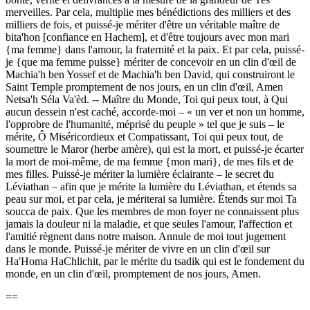
merveilles. Par cela, multiplie mes bénédictions des milliers et des
milliers de fois, et puissé-je mériter d'être un véritable maître de
bita'hon [confiance en Hachem], et d'être toujours avec mon mari
{ma femme} dans l'amour, la fraternité et la paix. Et par cela, puissé-
je {que ma femme puisse} mériter de concevoir en un clin d'œil de
Machia'h ben Yossef et de Machia'h ben David, qui construiront le
Saint Temple promptement de nos jours, en un clin d'œil, Amen
Netsa'h Séla Va'èd. -- Maître du Monde, Toi qui peux tout, à Qui
aucun dessein n'est caché, accorde-moi – « un ver et non un homme,
l'opprobre de l'humanité, méprisé du peuple » tel que je suis – le
mérite, Ô Miséricordieux et Compatissant, Toi qui peux tout, de
soumettre le Maror (herbe amère), qui est la mort, et puissé-je écarter
la mort de moi-même, de ma femme {mon mari}, de mes fils et de
mes filles. Puissé-je mériter la lumière éclairante – le secret du
Léviathan – afin que je mérite la lumière du Léviathan, et étends sa
peau sur moi, et par cela, je mériterai sa lumière. Étends sur moi Ta
soucca de paix. Que les membres de mon foyer ne connaissent plus
jamais la douleur ni la maladie, et que seules l'amour, l'affection et
l'amitié règnent dans notre maison. Annule de moi tout jugement
dans le monde. Puissé-je mériter de vivre en un clin d'œil sur
Ha'Homa HaChlichit, par le mérite du tsadik qui est le fondement du
monde, en un clin d'œil, promptement de nos jours, Amen.
==