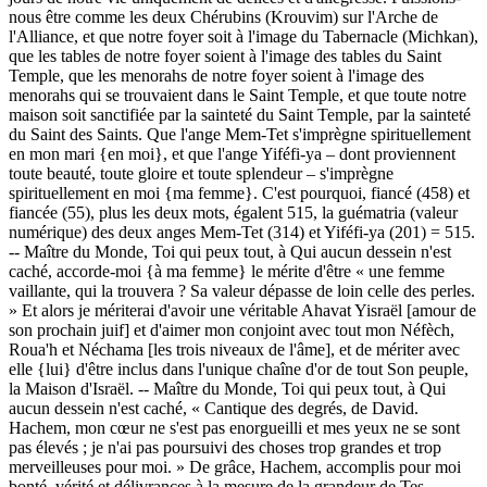
nous être comme les deux Chérubins (Krouvim) sur l'Arche de
l'Alliance, et que notre foyer soit à l'image du Tabernacle (Michkan),
que les tables de notre foyer soient à l'image des tables du Saint
Temple, que les menorahs de notre foyer soient à l'image des
menorahs qui se trouvaient dans le Saint Temple, et que toute notre
maison soit sanctifiée par la sainteté du Saint Temple, par la sainteté
du Saint des Saints. Que l'ange Mem-Tet s'imprègne spirituellement
en mon mari {en moi}, et que l'ange Yiféfi-ya – dont proviennent
toute beauté, toute gloire et toute splendeur – s'imprègne
spirituellement en moi {ma femme}. C'est pourquoi, fiancé (458) et
fiancée (55), plus les deux mots, égalent 515, la guématria (valeur
numérique) des deux anges Mem-Tet (314) et Yiféfi-ya (201) = 515.
-- Maître du Monde, Toi qui peux tout, à Qui aucun dessein n'est
caché, accorde-moi {à ma femme} le mérite d'être « une femme
vaillante, qui la trouvera ? Sa valeur dépasse de loin celle des perles.
» Et alors je mériterai d'avoir une véritable Ahavat Yisraël [amour de
son prochain juif] et d'aimer mon conjoint avec tout mon Néfèch,
Roua'h et Néchama [les trois niveaux de l'âme], et de mériter avec
elle {lui} d'être inclus dans l'unique chaîne d'or de tout Son peuple,
la Maison d'Israël. -- Maître du Monde, Toi qui peux tout, à Qui
aucun dessein n'est caché, « Cantique des degrés, de David.
Hachem, mon cœur ne s'est pas enorgueilli et mes yeux ne se sont
pas élevés ; je n'ai pas poursuivi des choses trop grandes et trop
merveilleuses pour moi. » De grâce, Hachem, accomplis pour moi
bonté, vérité et délivrances à la mesure de la grandeur de Tes