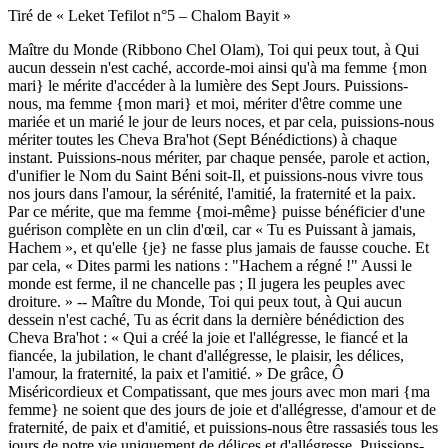
Tiré de « Leket Tefilot n°5 – Chalom Bayit »
Maître du Monde (Ribbono Chel Olam), Toi qui peux tout, à Qui
aucun dessein n'est caché, accorde-moi ainsi qu'à ma femme {mon
mari} le mérite d'accéder à la lumière des Sept Jours. Puissions-
nous, ma femme {mon mari} et moi, mériter d'être comme une
mariée et un marié le jour de leurs noces, et par cela, puissions-nous
mériter toutes les Cheva Bra'hot (Sept Bénédictions) à chaque
instant. Puissions-nous mériter, par chaque pensée, parole et action,
d'unifier le Nom du Saint Béni soit-Il, et puissions-nous vivre tous
nos jours dans l'amour, la sérénité, l'amitié, la fraternité et la paix.
Par ce mérite, que ma femme {moi-même} puisse bénéficier d'une
guérison complète en un clin d'œil, car « Tu es Puissant à jamais,
Hachem », et qu'elle {je} ne fasse plus jamais de fausse couche. Et
par cela, « Dites parmi les nations : "Hachem a régné !" Aussi le
monde est ferme, il ne chancelle pas ; Il jugera les peuples avec
droiture. » -- Maître du Monde, Toi qui peux tout, à Qui aucun
dessein n'est caché, Tu as écrit dans la dernière bénédiction des
Cheva Bra'hot : « Qui a créé la joie et l'allégresse, le fiancé et la
fiancée, la jubilation, le chant d'allégresse, le plaisir, les délices,
l'amour, la fraternité, la paix et l'amitié. » De grâce, Ô
Miséricordieux et Compatissant, que mes jours avec mon mari {ma
femme} ne soient que des jours de joie et d'allégresse, d'amour et de
fraternité, de paix et d'amitié, et puissions-nous être rassasiés tous les
jours de notre vie uniquement de délices et d'allégresse. Puissions-