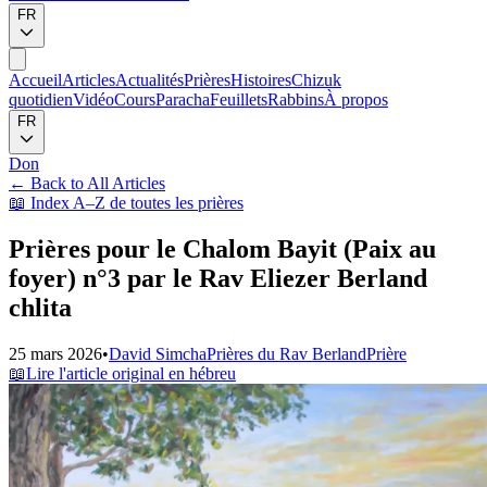
FR
Accueil
Articles
Actualités
Prières
Histoires
Chizuk
quotidien
Vidéo
Cours
Paracha
Feuillets
Rabbins
À propos
FR
Don
←
Back to All Articles
📖
Index A–Z de toutes les prières
Prières pour le Chalom Bayit (Paix au
foyer) n°3 par le Rav Eliezer Berland
chlita
25 mars 2026
•
David Simcha
Prières du Rav Berland
Prière
📖
Lire l'article original en hébreu