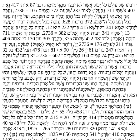
י רִבּוֹנוֹ שֶׁל עוֹלָם כֹּל יָכוֹל אֲשֶׁר לֹא יִבָּצֵר מִמְּךָ מְזִימָה, זַכֵּנִי 87 אוֹתִי 417 וְאֶת
407 אִשְׁתִּי 711 {בַּעֲלִי} לְאוֹר 237 שִׁבְעַת 772 הַיָּמִים 105 = 2736, וְנִזְכֶּה
אֲנִי וְאִשְׁתִּי {וּבַעֲלִי} לִהְיוֹת כְּמוֹ חָתָן וְכַלָּה בְּיוֹם חוּפָּתָם, וְעַל יְדֵי זֶה נִזְכֶּה
בְּכָל רֶגַע לְכָל הַ־שֶּׁבַע 372 בְּרָכוֹת 628. וְנִזְכֶּה בְּכָל מַחֲשָׁבָה דִּבּוּר וּמַעֲשֶׂה
לְיַחֲדָא שְׁמָא 341 דְּקוּדְשָׁא 415 בְּרִיךְ 232 הוּא 12, וְנִחְיֶה כָּל יָמֵינוּ בְּ־אַהֲבָה
13 וְ־שַׁלְוָה 341 רֵעוּת אַחְוָה וְשָׁלוֹם 382 = 2736, וּבִזְכוּת זֶה אִשְׁתִּי 711
תִּזְכֶּה {אֶזְכֶּה} לִרְפוּאָה 422 שְׁלֵמָה 375, כְּהֶרֶף 305 עַיִן 130 כִּי 'אַתָּה 406
גִּבּוֹר 211 לְעוֹלָם 176 = 2736 יְיָ', וְיוֹתֵר לֹא תַּפִּיל {אַפִּיל} לְעוֹלָם, וְעַל יְדֵי
זֶה "אִמְרוּ 247 בַגּוֹיִם 61 יְיָ 26 מָלָךְ 90 אַף 81 תִּכּוֹן 476 תֵּבֵל 432 בַּל 32
תִּמּוֹט 455 יָדִין 74 עַמִּים 160 בְּמֵישָׁרִים" 602 = 2736. יא רִבּוֹנוֹ שֶׁל עוֹלָם
כֹּל יָכוֹל אֲשֶׁר לֹא יִבָּצֵר מִמְּךָ מְזִימָה, אַתָּה כָּתַבְתָּ בַּבְּרָכָה הָאַחֲרוֹנָה שֶׁל שֶׁבַע
בְּרָכוֹת 'אֲשֶׁר בָּרָא שָׂשׂוֹן וְשִׂמְחָה חָתָן וְכַלָּה גִּילָה רִינָה דִּיצָה וְחֶדְוָה אַהֲבָה
וְאַחְוָה וְשָׁלוֹם וְרֵעוּת'. אָנָּא רַחוּם וְחַנּוּן, שֶׁכָּל יְמֵי חַיַּי עִם בַּעֲלִי {אִשְׁתִּי} יִהְיוּ
רַק יְמֵי שָׂשׂוֹן וְשִׂמְחָה אַהֲבָה וְאַחְוָה וְשָׁלוֹם וְרֵעוּת, וְרַק נִשְׂבַּע כָּל יְמֵי חַיֵּינוּ
עֹנֶג וְשִׂמְחָה, וְנִהְיֶה כְּמוֹ שְׁנֵי הַכְּרוּבִים אֲשֶׁר עַל אֲרוֹן הַבְּרִית, וּבֵיתֵינוּ יִהְיֶה
בִּבְחִינַת הַמִּשְׁכָּן, וְהַשּׁוּלְחָנוֹת שֶׁבְּבֵיתֵנוּ יִהְיוּ בִּבְחִינַת הַשּׁוּלְחָנוֹת שֶׁבְּבֵית
הַמִּקְדָּשׁ, וְהַמְּנוֹרוֹת שֶׁבְּבֵיתֵנוּ יִהְיוּ בִּבְחִינַת הַמְּנוֹרוֹת שֶׁהָיוּ בְּבֵית הַמִּקְדָּשׁ, וְכָל
בֵּיתֵנוּ יִתְקַדֵּשׁ בִּקְדוּשַׁת הַמִּקְדָּשׁ בִּקְדוּשַׁת קֹדֶשׁ קוֹדָשִׁים. וְיִתְעַבֵּר בְּבַעֲלִי
{בִּי} הַמַּלְאָךְ מְטַטְרוֹ"ן, וּבִי {וּבְאִשְׁתִּי} יִתְעַבֵּר הַמַּלְאָךְ יְפֵיפִיָּה שֶׁמִּמֶּנּוּ כָּל
הַיּוֹפִי הַהוֹד וְהֶהָדָר, וְלָכֵן חָתָן 458 כַּלָּה 55 ﬩ 2 מִלִּים = 515 בְּגִמַטְרִיָּא שְׁנֵי
הַמַּלְאָכִים מְטַטְרוֹ"ן 314 וִיפֵיפִיָּ"ה 201 = 515. יב רִבּוֹנוֹ שֶׁל עוֹלָם כֹּל יָכוֹל
אֲשֶׁר לֹא יִבָּצֵר מִמְּךָ מְזִימָה, זַכֵּה אוֹתִי {לִהְיוֹת} "לְאֵשֶׁת 731 חַיִל 48 מִי 40
יִמְצָא 141 וְרָחֹק 320 מִפְּנִינִים 280 מִכְרָהּ" 265 = 1825, וְ־אָז 8 אֶזְכֶּה
בְּאַהֲבַת 410 יִשְׂרָאֵל 541 הָאֲמִתִּית 856 = 1825 וְלֶאֱהוֹב אֶת בַּת {בֶּן} זוּגִי
בְּכָל נַפְשִׁי רוּחִי וְנִשְׁמָתִי, וְלִזְכּוֹת יַחַד אִתָּהּ {אִתּוֹ} לְהִכָּלֵל בְּשַׁרְשֶׁרֶת 1402