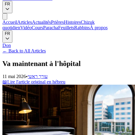
FR
Accueil
Articles
Actualités
Prières
Histoires
Chizuk
quotidien
Vidéo
Cours
Paracha
Feuillets
Rabbins
À propos
FR
Don
←
Back to All Articles
Va maintenant à l'hôpital
11 mai 2026
•
עורך ראשי
📖
Lire l'article original en hébreu