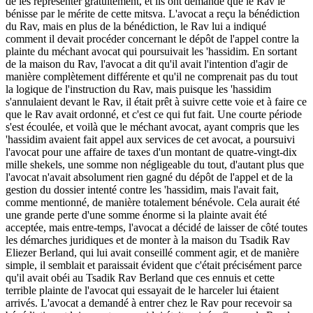
de les représenter gratuitement, et ils ont demandé que le Rav le
bénisse par le mérite de cette mitsva. L'avocat a reçu la bénédiction
du Rav, mais en plus de la bénédiction, le Rav lui a indiqué
comment il devait procéder concernant le dépôt de l'appel contre la
plainte du méchant avocat qui poursuivait les 'hassidim. En sortant
de la maison du Rav, l'avocat a dit qu'il avait l'intention d'agir de
manière complètement différente et qu'il ne comprenait pas du tout
la logique de l'instruction du Rav, mais puisque les 'hassidim
s'annulaient devant le Rav, il était prêt à suivre cette voie et à faire ce
que le Rav avait ordonné, et c'est ce qui fut fait. Une courte période
s'est écoulée, et voilà que le méchant avocat, ayant compris que les
'hassidim avaient fait appel aux services de cet avocat, a poursuivi
l'avocat pour une affaire de taxes d'un montant de quatre-vingt-dix
mille shekels, une somme non négligeable du tout, d'autant plus que
l'avocat n'avait absolument rien gagné du dépôt de l'appel et de la
gestion du dossier intenté contre les 'hassidim, mais l'avait fait,
comme mentionné, de manière totalement bénévole. Cela aurait été
une grande perte d'une somme énorme si la plainte avait été
acceptée, mais entre-temps, l'avocat a décidé de laisser de côté toutes
les démarches juridiques et de monter à la maison du Tsadik Rav
Eliezer Berland, qui lui avait conseillé comment agir, et de manière
simple, il semblait et paraissait évident que c'était précisément parce
qu'il avait obéi au Tsadik Rav Berland que ces ennuis et cette
terrible plainte de l'avocat qui essayait de le harceler lui étaient
arrivés. L'avocat a demandé à entrer chez le Rav pour recevoir sa