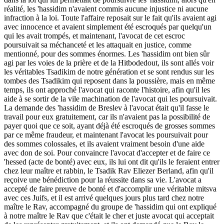
réalité, les 'hassidim n'avaient commis aucune injustice ni aucune
infraction à la loi. Toute l'affaire reposait sur le fait qu'ils avaient agi
avec innocence et avaient simplement été escroqués par quelqu'un
qui les avait trompés, et maintenant, l'avocat de cet escroc
poursuivait sa méchanceté et les attaquait en justice, comme
mentionné, pour des sommes énormes. Les 'hassidim ont bien sûr
agi par les voies de la prière et de la Hitbodedout, ils sont allés voir
les véritables Tsadikim de notre génération et se sont rendus sur les
tombes des Tsadikim qui reposent dans la poussière, mais en même
temps, ils ont approché l'avocat qui raconte l'histoire, afin qu'il les
aide à se sortir de la vile machination de l'avocat qui les poursuivait.
La demande des 'hassidim de Breslev à l'avocat était qu'il fasse le
travail pour eux gratuitement, car ils n'avaient pas la possibilité de
payer quoi que ce soit, ayant déjà été escroqués de grosses sommes
par ce même fraudeur, et maintenant l'avocat les poursuivait pour
des sommes colossales, et ils avaient vraiment besoin d'une aide
avec don de soi. Pour convaincre l'avocat d'accepter et de faire ce
'hessed (acte de bonté) avec eux, ils lui ont dit qu'ils le feraient entrer
chez leur maître et rabbin, le Tsadik Rav Eliezer Berland, afin qu'il
reçoive une bénédiction pour la réussite dans sa vie. L'avocat a
accepté de faire preuve de bonté et d'accomplir une véritable mitsva
avec ces Juifs, et il est arrivé quelques jours plus tard chez notre
maître le Rav, accompagné du groupe de 'hassidim qui ont expliqué
à notre maître le Rav que c'était le cher et juste avocat qui acceptait