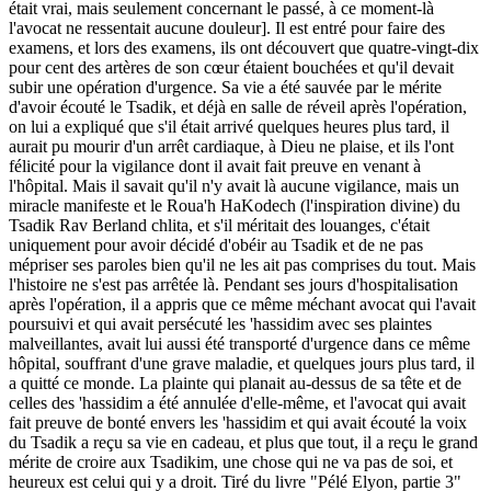
était vrai, mais seulement concernant le passé, à ce moment-là
l'avocat ne ressentait aucune douleur]. Il est entré pour faire des
examens, et lors des examens, ils ont découvert que quatre-vingt-dix
pour cent des artères de son cœur étaient bouchées et qu'il devait
subir une opération d'urgence. Sa vie a été sauvée par le mérite
d'avoir écouté le Tsadik, et déjà en salle de réveil après l'opération,
on lui a expliqué que s'il était arrivé quelques heures plus tard, il
aurait pu mourir d'un arrêt cardiaque, à Dieu ne plaise, et ils l'ont
félicité pour la vigilance dont il avait fait preuve en venant à
l'hôpital. Mais il savait qu'il n'y avait là aucune vigilance, mais un
miracle manifeste et le Roua'h HaKodech (l'inspiration divine) du
Tsadik Rav Berland chlita, et s'il méritait des louanges, c'était
uniquement pour avoir décidé d'obéir au Tsadik et de ne pas
mépriser ses paroles bien qu'il ne les ait pas comprises du tout. Mais
l'histoire ne s'est pas arrêtée là. Pendant ses jours d'hospitalisation
après l'opération, il a appris que ce même méchant avocat qui l'avait
poursuivi et qui avait persécuté les 'hassidim avec ses plaintes
malveillantes, avait lui aussi été transporté d'urgence dans ce même
hôpital, souffrant d'une grave maladie, et quelques jours plus tard, il
a quitté ce monde. La plainte qui planait au-dessus de sa tête et de
celles des 'hassidim a été annulée d'elle-même, et l'avocat qui avait
fait preuve de bonté envers les 'hassidim et qui avait écouté la voix
du Tsadik a reçu sa vie en cadeau, et plus que tout, il a reçu le grand
mérite de croire aux Tsadikim, une chose qui ne va pas de soi, et
heureux est celui qui y a droit. Tiré du livre "Pélé Elyon, partie 3"