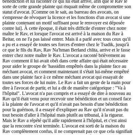
bénédiction et lui raconter ce qui lui était arrivé, afin que le Rav le
sorte de cette grande plainte qui risquait même de compromettre son
statut d'avocat. [Comme on le sait, au barreau des avocats, on
s'empresse de révoquer la licence et les fonctions d'un avocat si une
plainte contenant un motif suffisant pour le renvoyer est déposée
contre lui]. À cette époque, il était très difficile d'entrer chez notre
maître le Rav, et lorsque l'avocat est arrivé à la maison du Rav à
Beitar, on ne l'a pas laissé entrer. Mais il a parlé avec tous ceux qu'il
a pu et a essayé de toutes ses forces d'entrer chez le Tsadik, jusqu'à
ce que le fils du Rav, Rav Na'hman Berland chlita, arrive et le fasse
entrer chez notre maître le Rav. L'avocat a raconté brièvement au
Rav comment il lui avait obéi dans cette affaire qui était nécessaire
pour aider le groupe de 'hassidim empêtrés dans la plainte face au
méchant avocat, et comment maintenant il s'était lui-même empêtré
dans une plainte face à ce même méchant avocat qui essayait de
toutes ses forces de lui nuire. Le Rav a fait un geste de la main pour
dire à l'avocat de partir, et lui a dit de manière catégorique : "Va à
l'hôpital". L'avocat n'a pas compris et a essayé de dire à nouveau au
Rav qu'il était venu pour recevoir une bénédiction et un conseil face
à la plainte de l'avocat et qu'il n'avait pas besoin d'une bénédiction
pour la guérison, il a essayé d'expliquer au Rav qu'il n'avait pas du
tout besoin d'aller à l'hôpital mais plutôt au tribunal, à la rigueur.
Mais le Rav a répété qu'il aille rapidement à l'hôpital, et c'est ainsi
que la rencontre s'est terminée. L'avocat est sorti de la maison du
Rav complètement confus, il ne comprenait pas ce que cela signifiait