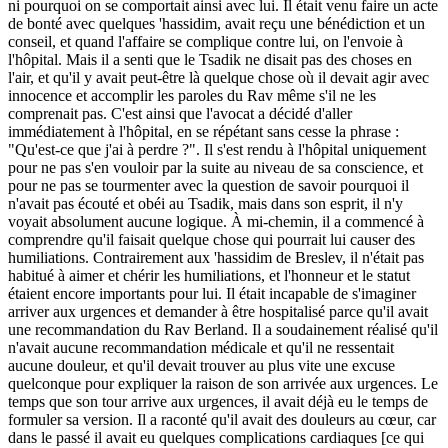
ni pourquoi on se comportait ainsi avec lui. Il était venu faire un acte
de bonté avec quelques 'hassidim, avait reçu une bénédiction et un
conseil, et quand l'affaire se complique contre lui, on l'envoie à
l'hôpital. Mais il a senti que le Tsadik ne disait pas des choses en
l'air, et qu'il y avait peut-être là quelque chose où il devait agir avec
innocence et accomplir les paroles du Rav même s'il ne les
comprenait pas. C'est ainsi que l'avocat a décidé d'aller
immédiatement à l'hôpital, en se répétant sans cesse la phrase :
"Qu'est-ce que j'ai à perdre ?". Il s'est rendu à l'hôpital uniquement
pour ne pas s'en vouloir par la suite au niveau de sa conscience, et
pour ne pas se tourmenter avec la question de savoir pourquoi il
n'avait pas écouté et obéi au Tsadik, mais dans son esprit, il n'y
voyait absolument aucune logique. À mi-chemin, il a commencé à
comprendre qu'il faisait quelque chose qui pourrait lui causer des
humiliations. Contrairement aux 'hassidim de Breslev, il n'était pas
habitué à aimer et chérir les humiliations, et l'honneur et le statut
étaient encore importants pour lui. Il était incapable de s'imaginer
arriver aux urgences et demander à être hospitalisé parce qu'il avait
une recommandation du Rav Berland. Il a soudainement réalisé qu'il
n'avait aucune recommandation médicale et qu'il ne ressentait
aucune douleur, et qu'il devait trouver au plus vite une excuse
quelconque pour expliquer la raison de son arrivée aux urgences. Le
temps que son tour arrive aux urgences, il avait déjà eu le temps de
formuler sa version. Il a raconté qu'il avait des douleurs au cœur, car
dans le passé il avait eu quelques complications cardiaques [ce qui