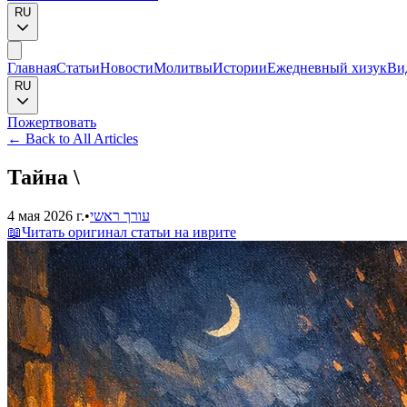
RU
Главная
Статьи
Новости
Молитвы
Истории
Ежедневный хизук
Ви
RU
Пожертвовать
←
Back to All Articles
Тайна \
4 мая 2026 г.
•
עורך ראשי
📖
Читать оригинал статьи на иврите