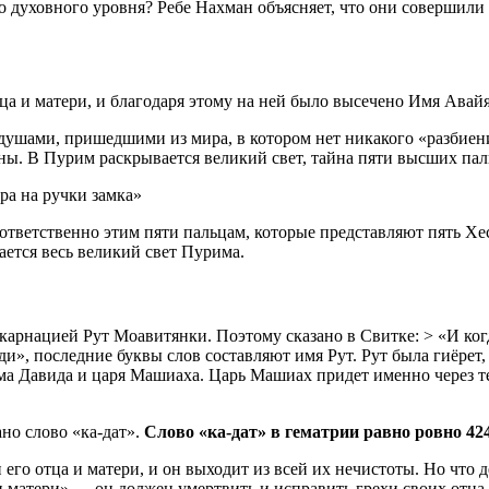
духовного уровня? Ребе Нахман объясняет, что они совершили тш
ца и матери, и благодаря этому на ней было высечено Имя Авайя
душами, пришедшими из мира, в котором нет никакого «разбиени
ны. В Пурим раскрывается великий свет, тайна пяти высших пал
ра на ручки замка»
оответственно этим пяти пальцам, которые представляют пять Хе
ается весь великий свет Пурима.
арнацией Рут Моавитянки. Поэтому сказано в Свитке: > «И когд
 дяди», последние буквы слов составляют имя Рут. Рут была гиёрет
ома Давида и царя Машиаха. Царь Машиах придет именно через 
но слово «ка-дат».
Слово «ка-дат» в гематрии равно ровно 42
 его отца и матери, и он выходит из всей их нечистоты. Но что 
и матери» — он должен умертвить и исправить грехи своих отца и