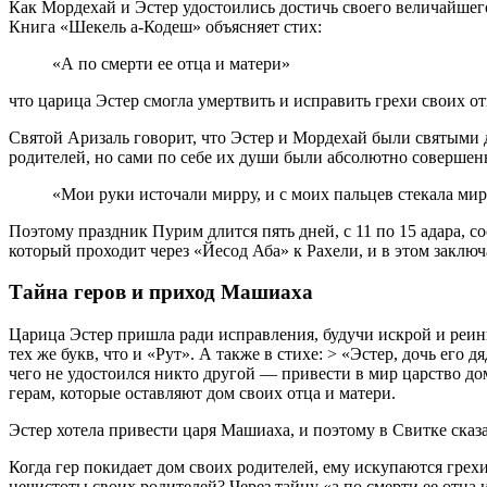
Как Мордехай и Эстер удостоились достичь своего величайшего 
Книга «Шекель а-Кодеш» объясняет стих:
«А по смерти ее отца и матери»
что царица Эстер смогла умертвить и исправить грехи своих от
Святой Аризаль говорит, что Эстер и Мордехай были святыми 
родителей, но сами по себе их души были абсолютно совершен
«Мои руки источали мирру, и с моих пальцев стекала мир
Поэтому праздник Пурим длится пять дней, с 11 по 15 адара, с
который проходит через «Йесод Аба» к Рахели, и в этом заключ
Тайна геров и приход Машиаха
Царица Эстер пришла ради исправления, будучи искрой и реинк
тех же букв, что и «Рут». А также в стихе: > «Эстер, дочь его
чего не удостоился никто другой — привести в мир царство д
герам, которые оставляют дом своих отца и матери.
Эстер хотела привести царя Машиаха, и поэтому в Свитке сказа
Когда гер покидает дом своих родителей, ему искупаются грехи
нечистоты своих родителей? Через тайну «а по смерти ее отца 