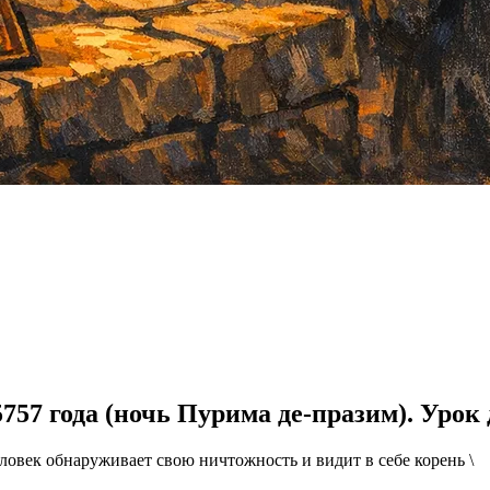
 5757 года (ночь Пурима де-празим). Ур
еловек обнаруживает свою ничтожность и видит в себе корень \