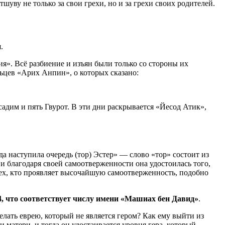
уву не только за свои грехи, но и за грехи своих родителей.
.
я». Всё разбиение и изъян были только со стороны их
ьцев «Арих Анпин», о которых сказано:
садим и пять Гвурот. В эти дни раскрывается «Йесод Атик»,
а наступила очередь (тор) Эстер» — слово «тор» состоит из
, и благодаря своей самоотверженности она удостоилась того,
тех, кто проявляет высочайшую самоотверженность, подобно
4, что соответствует числу имени «Машиах бен Давид»
.
делать еврею, который не является гером? Как ему выйти из
 матери, и тогда он удостаивается уровня гера, который