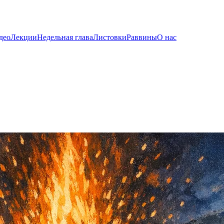
део
Лекции
Недельная глава
Листовки
Раввины
О нас