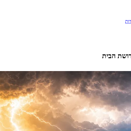
ות
דושת הבית