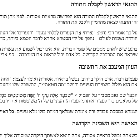
התנאי הראשון לקבלת התורה
התנאי הראשון לקבלת התורה הוא הפרישה מראיות אסורות. לפני מתן תורה נאמר לבנ
זהו התנאי לצאת מהדמיון ולקבל את התורה.
על כך אומר רבי נחמן: "וְצִוִּיתִי אֶת הַנְּעָרִים לְבִלְתִּי נָגְעֵךְ". 
הורדת נשמות לעולם – נהפך על ידי הסטרא אחרא לדבר הטמא ביותר, כדי
ברגע שיש לאדם מסכים של פגמי הברית, הוא אינו יכול לשמוע את עשרת הד
שיראה את המרכבה הקדושה. כל אדם יכול לראות את המרכבה – פני אריה,
העוון המעכב את התשובה
פעמים רבות אדם הולך ברחוב, נכשל בראיות אסורות ואומר לעצמו: "איזה 
אם הוא מזלזל בשמירת העיניים וחושב "מה חטאתי?", התשובה שלו מתעכ
הבעל שם טוב מסביר על הפסוק > "שִׁבְעָה אֵלֶּה עֵינֵי ה' הֵמָּה מְשׁוֹטְ
של מלאכים כדי לעצור אותו מהעבירה! העיניים של ה' משוטטות אחריו בכל
הגמרא במסכת עבודה זרה אומרת שמלאך המוות כולו מלא עיניים.
כל ראיי
האישה היא השכינה הקדושה
כשאתה נכשל בראייה אסורה, אתה חוטא לאשתך היקרה שמסורה אליך יומם 