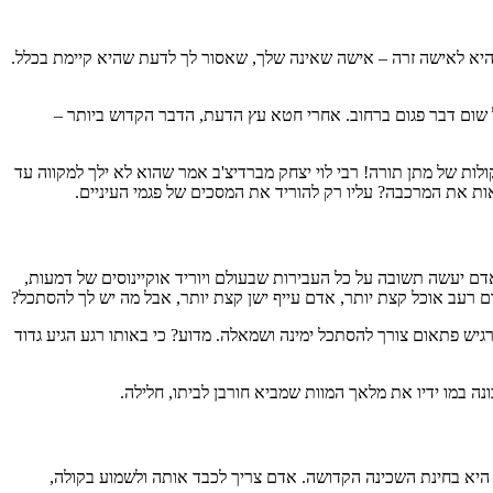
. הכוונה היא לאישה זרה – אישה שאינה שלך, שאסור לך לדעת שהיא קיימת בכלל.
הסתכל על שום דבר פגום ברחוב. אחרי חטא עץ הדעת, הדבר הקדוש ביותר –
ות של מתן תורה! רבי לוי יצחק מברדיצ'ב אמר שהוא לא ילך למקווה עד
 את המרכבה? עליו רק להוריד את המסכים של פגמי העיניים.
דם יעשה תשובה על כל העבירות שבעולם ויוריד אוקיינוסים של דמעות,
 רעב אוכל קצת יותר, אדם עייף ישן קצת יותר, אבל מה יש לך להסתכל?
ו, מרגיש פתאום צורך להסתכל ימינה ושמאלה. מדוע? כי באותו רגע הגיע גדוד
ה במו ידיו את מלאך המוות שמביא חורבן לביתו, חלילה.
היא בחינת השכינה הקדושה. אדם צריך לכבד אותה ולשמוע בקולה,