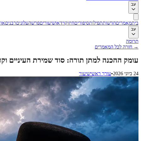
עב
בית
מאמרים
חדשות
תפילות
סיפורים
חיזוק
וידאו
שיעורים
פרשה
עלונים
רבנים
אוד
עב
תרומה
→
חזרה לכל המאמרים
עומק ההכנה למתן תורה: סוד שמירת העיניים וק
24 ביוני 2026
•
עורך ראשי
שיעור