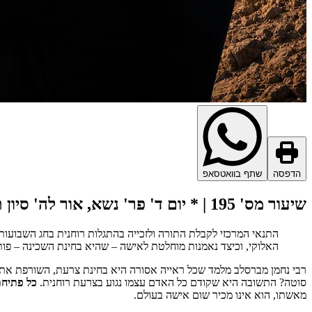
הדפסה
שתף בוואטסאפ
שיעור מס' 195 | * יום ד' פר' נשא, אור לה' סיון תשנ"ט - שיעור בישיבת 'משיבת נפש'
התנאי המרכזי לקבלת התורה ולזכייה בהתגלות רוחנית בחג השבועות
האלוקי, וכיצד נאמנות מוחלטת לאישה – שהיא בחינת השכינה – פו
רבי נחמן מברסלב מלמד שכל ראייה אסורה היא בחינת צרעת, השורפת את
סוטה? התשובה היא שקודם כל האדם עצמו נגוע בצרעת רוחנית.
כל פתיחת
מאשתו, הוא אינו מכיר שום אישה בעולם.