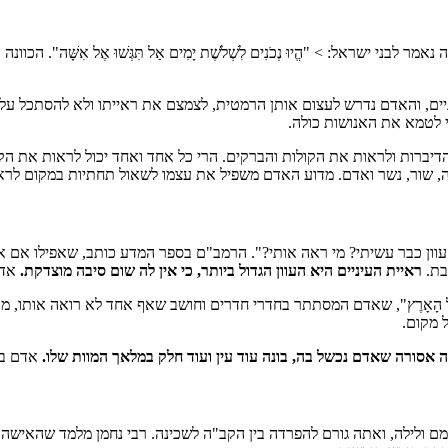
י ישראל: > "הֱיוּ נְכֹנִים לִשְׁלֹשֶׁת יָמִים אַל תִּגְּשׁוּ אֶל אִשָּׁה"
'הנערים' אלו העיניים, והאדם נדרש לעצום אותן הרמטית, לצמצם את ראייתו ולא ל
 לטמא את האנושות כולה.
יברות ולראות את הקולות והברקים. הרי כל אחד ואחד יכול לראות את הקול
 שור, נשר ואדם. מדוע האדם משפיל את עצמו לשאול תחתיות במקום לראות
עוון כבר עשיתי? מי ראה אותי?". הרמב"ם בספר המדע כותב, שאפילו אם א
בת.
ראיית העיניים היא העוון הגדול ביותר, כי אין לה שום סיבה מוצדקת.
אדם
טִים בְּכָל הָאָרֶץ", שאדם המסתתר בחדרי חדרים וחושב שאף אחד לא רואה אות
 מקום.
ה אסורה שאדם נכשל בה, בונה עוד עין ועוד חלק במלאך המוות שלו.
אדם בונ
ולילה, ואתה גורם להפרדה בין הקב"ה לשכינה. רבי נחמן מלמד שהאישה 