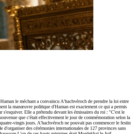
Haman le méchant a convaincu A'hachvéroch de prendre la loi entre
comment la manœuvre politique d'Haman est exactement ce qui a permis
s'esquiver. Elle a prétendu devant les émissaires du roi : "C'est le
t souvenue que c'était effectivement le jour de commémoration selon la
nt quatre-vingts jours. A'hachvéroch ne pouvait pas commencer le festin
le d'organiser des cérémonies internationales de 127 provinces sans
chaussure L'un de ces hauts ministres était Mordekhaï le Juif.