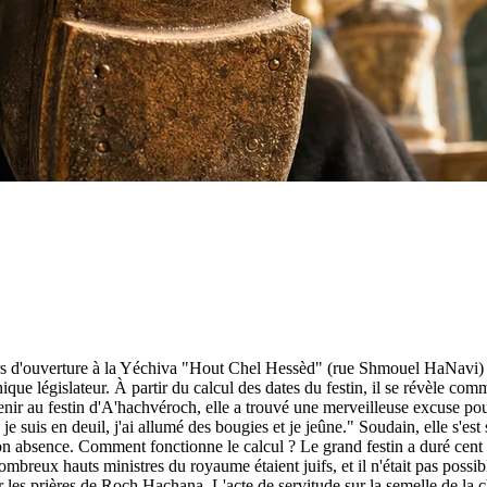
s d'ouverture à la Yéchiva "Hout Chel Hessèd" (rue Shmouel HaNavi) 
nique législateur. À partir du calcul des dates du festin, il se révèle 
ir au festin d'A'hachvéroch, elle a trouvé une merveilleuse excuse pour 
suis en deuil, j'ai allumé des bougies et je jeûne." Soudain, elle s'es
er son absence. Comment fonctionne le calcul ? Le grand festin a duré ce
breux hauts ministres du royaume étaient juifs, et il n'était pas possib
par les prières de Roch Hachana. L'acte de servitude sur la semelle de la 