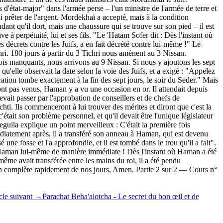
'état-major" dans l'armée perse – l'un ministre de l'armée de terre et
i prêter de l'argent. Mordekhaï a accepté, mais à la condition
ant qu'il dort, mais une chaussure qui se trouve sur son pied – il est
e à perpétuité, lui et ses fils. "Le 'Hatam Sofer dit : Dès l'instant où
décrets contre les Juifs, a en fait décrété contre lui-même !" Le
chri. 180 jours à partir du 3 Tichri nous amènent au 3 Nissan.
mois manquants, nous arrivons au 9 Nissan. Si nous y ajoutons les sept
u'elle observait la date selon la voie des Juifs, et a exigé : "Appelez
ration tombe exactement à la fin des sept jours, le soir du Seder." Mais
ont pas venus, Haman y a vu une occasion en or. Il attendait depuis
evait passer par l'approbation de conseillers et de chefs de
ti. Ils commenceront à lui trouver des mérites et diront que c'est la
était son problème personnel, et qu'il devait être l'unique législateur
guila explique un point merveilleux : C'était la première fois
médiatement après, il a transféré son anneau à Haman, qui est devenu
 une fosse et l'a approfondie, et il est tombé dans le trou qu'il a fait".
 Haman lui-même de manière immédiate ! Dès l'instant où Haman a été
ême avait transférée entre les mains du roi, il a été pendu
n complète rapidement de nos jours, Amen. Partie 2 sur 2 — Cours n°
cle suivant
→
Parachat Beha'alotcha - Le secret du bon œil et de