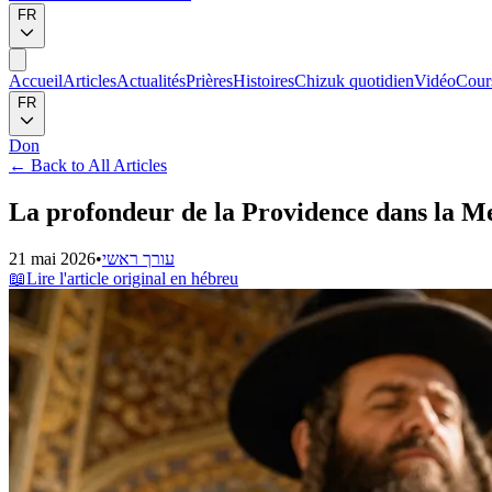
FR
Accueil
Articles
Actualités
Prières
Histoires
Chizuk quotidien
Vidéo
Cour
FR
Don
←
Back to All Articles
La profondeur de la Providence dans la M
21 mai 2026
•
עורך ראשי
📖
Lire l'article original en hébreu