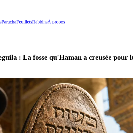
s
Paracha
Feuillets
Rabbins
À propos
eguila : La fosse qu'Haman a creusée pour 