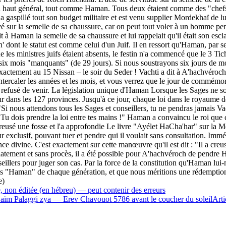
 un haut général, tout comme Haman. Tous deux étaient comme des "chefs d
 a gaspillé tout son budget militaire et est venu supplier Mordekhaï de lu
é sur la semelle de sa chaussure, car on peut tout voler à un homme pend
à Haman la semelle de sa chaussure et lui rappelait qu'il était son esclav
ont le statut est comme celui d'un Juif. Il en ressort qu'Haman, par ses 
e les ministres juifs étaient absents, le festin n'a commencé que le 3 Ti
à six mois "manquants" (de 29 jours). Si nous soustrayons six jours de 
xactement au 15 Nissan – le soir du Seder ! Vachti a dit à A'hachvéroch q
 intercaler les années et les mois, et vous verrez que le jour de commémo
nt refusé de venir. La législation unique d'Haman Lorsque les Sages ne s
eur dans les 127 provinces. Jusqu'à ce jour, chaque loi dans le royaume d
 nous attendons tous les Sages et conseillers, tu ne pendras jamais Vach
 Tu dois prendre la loi entre tes mains !" Haman a convaincu le roi que c'
reusé une fosse et l'a approfondie Le livre "Ayélet HaCha'har" sur la Me
ur exclusif, pouvant tuer et pendre qui il voulait sans consultation. Im
nce divine. C'est exactement sur cette manœuvre qu'il est dit : "Il a creusé
atement et sans procès, il a été possible pour A'hachvéroch de pendre
illers pour juger son cas. Par la force de la constitution qu'Haman lui-m
es "Haman" de chaque génération, et que nous méritions une rédemptio
e)
e, non éditée (en hébreu) — peut contenir des erreurs
'Haïm Palaggi zya — Erev Chavouot 5786 avant le coucher du soleil
Arti