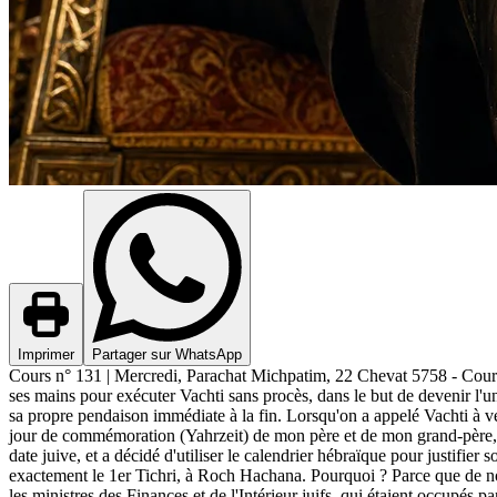
Imprimer
Partager sur WhatsApp
Cours n° 131 | Mercredi, Parachat Michpatim, 22 Chevat 5758 - Cour
ses mains pour exécuter Vachti sans procès, dans le but de devenir l'u
sa propre pendaison immédiate à la fin. Lorsqu'on a appelé Vachti à ven
jour de commémoration (Yahrzeit) de mon père et de mon grand-père, je 
date juive, et a décidé d'utiliser le calendrier hébraïque pour justifi
exactement le 1er Tichri, à Roch Hachana. Pourquoi ? Parce que de nom
les ministres des Finances et de l'Intérieur juifs, qui étaient occupés 