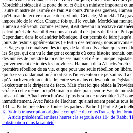
Mordekhaï siégeait à la porte du roi et était un ministre important et
l'autre ministre de l'armée de l'air. Au cours d'une des guerres, Haman
qu'Haman lui écrive un acte de servitude. Cet acte, Mordekhaï l'a grav
impossible de la voler. Chaque fois qu'il le voulait, Mordekhaï montrait 
Haman a été vendu comme esclave, il est devenu un 'esclave cananéen' d
calcul précis de Vachti Revenons au calcul des jours du festin : Puisqu
Cependant, dans le calendrier hébraïque, il est permis de faire jusqu'
jours de festin supplémentaires (le festin des femmes), nous arrivons e
les Sages qui connaissent les temps, de la tribu d'Issachar, qui savent
les Sages, qui ont vu le danger et compris où cette histoire menait, o
des années de prendre la loi entre ses mains et d'être l'unique législat
gouvernement de toutes les provinces. Haman a dit à A'hachvéroch : "Si
première rébellion de sa vie, et que pour une seule rébellion on libère.
qui fixe sa condamnation à mort sans l'intervention de personne. Il a c
qu'A'hachvéroch prenait la loi entre ses mains et devenait un législate
l'exécuteur et le dirigeant de facto. Mais c'est ici que réside la Provide
Grâce à cette même loi qu'Haman a initiée pour pendre Vachti immédi
pris en faute, A'hachvéroch n'avait plus besoin de rassembler 127 conse
immédiatement. Avec l'aide de Hachem, qu'ainsi soient pendus tous l
131 → Partie précédente Toutes les parties : Partie 1 | Partie 2 (actuell
📄 Voir la transcription originale complète du cours
Transcription brut
←
Article précédent
Dernières heures : la segoula des 104 de Rabbi 
l'obstination dans la sainteté