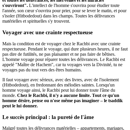
et toutes les délivrances, les merveilles et les miracles
s'ouvriront".
L'intellect de l'homme s'ouvrira pour étudier toute
l'année, son cœur s'ouvrira pour prier, pour se lever le matin, et pour
s'isoler (Hitbodedout) dans les champs. Toutes les délivrances
matérielles et spirituelles s'y trouvent.
Voyager avec une crainte respectueuse
Mais la condition est de voyager chez le Rachbi avec une crainte
respectueuse. Pendant le voyage, qui dure plusieurs heures, il ne faut
pas dire de futilités, ne pas plaisanter et ne pas faire de bêtises.
L'homme voyage pour réparer toutes les délivrances. Le Rachbi est
appelé "Maître de Hachem", car tu voyages vers la Divinité, tu ne
voyages pas du tout vers des êtres humains.
Il faut voyager avec sérieux, avec des livres, avec de l'isolement
(Hitbodedout), en fredonnant des mélodies saintes. Lorsqu'un
homme voyage ainsi, le Rachbi peut lui donner toute l'âme du
monde.
Chez le Rachbi, il n'y a aucune limite. Tout ce qu'un
homme désire, pense ou n'ose même pas imaginer – le tsaddik
peut le lui donner.
Le succès principal : la pureté de l'âme
Malgré toutes les délivrances matérielles – appartements, mariages,