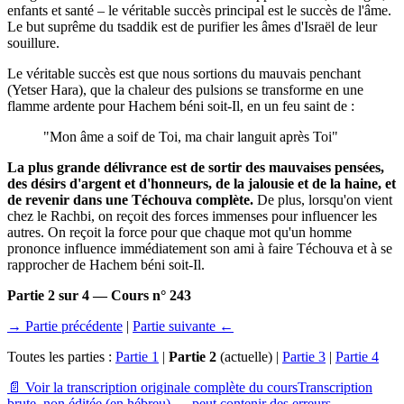
enfants et santé – le véritable succès principal est le succès de l'âme.
Le but suprême du tsaddik est de purifier les âmes d'Israël de leur
souillure.
Le véritable succès est que nous sortions du mauvais penchant
(Yetser Hara), que la chaleur des pulsions se transforme en une
flamme ardente pour Hachem béni soit-Il, en un feu saint de :
"Mon âme a soif de Toi, ma chair languit après Toi"
La plus grande délivrance est de sortir des mauvaises pensées,
des désirs d'argent et d'honneurs, de la jalousie et de la haine, et
de revenir dans une Téchouva complète.
De plus, lorsqu'on vient
chez le Rachbi, on reçoit des forces immenses pour influencer les
autres. On reçoit la force pour que chaque mot qu'un homme
prononce influence immédiatement son ami à faire Téchouva et à se
rapprocher de Hachem béni soit-Il.
Partie 2 sur 4 — Cours n° 243
→ Partie précédente
|
Partie suivante ←
Toutes les parties :
Partie 1
|
Partie 2
(actuelle) |
Partie 3
|
Partie 4
📄 Voir la transcription originale complète du cours
Transcription
brute, non éditée (en hébreu) — peut contenir des erreurs