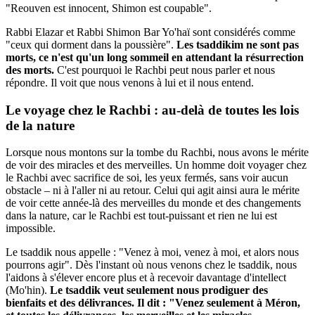
"Reouven est innocent, Shimon est coupable".
Rabbi Elazar et Rabbi Shimon Bar Yo'haï sont considérés comme
"ceux qui dorment dans la poussière".
Les tsaddikim ne sont pas
morts, ce n'est qu'un long sommeil en attendant la résurrection
des morts.
C'est pourquoi le Rachbi peut nous parler et nous
répondre. Il voit que nous venons à lui et il nous entend.
Le voyage chez le Rachbi : au-delà de toutes les lois
de la nature
Lorsque nous montons sur la tombe du Rachbi, nous avons le mérite
de voir des miracles et des merveilles. Un homme doit voyager chez
le Rachbi avec sacrifice de soi, les yeux fermés, sans voir aucun
obstacle – ni à l'aller ni au retour. Celui qui agit ainsi aura le mérite
de voir cette année-là des merveilles du monde et des changements
dans la nature, car le Rachbi est tout-puissant et rien ne lui est
impossible.
Le tsaddik nous appelle : "Venez à moi, venez à moi, et alors nous
pourrons agir". Dès l'instant où nous venons chez le tsaddik, nous
l'aidons à s'élever encore plus et à recevoir davantage d'intellect
(Mo'hin).
Le tsaddik veut seulement nous prodiguer des
bienfaits et des délivrances. Il dit : "Venez seulement à Méron,