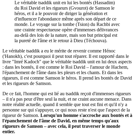
Le véritable tsaddik unit en lui les bontés (Hassadim)
du Roi David et les rigueurs (Gvourot) de Samson le
héros, et il a le pouvoir de diriger la génération et
d'influencer l'abondance même après son départ de ce
monde. Le voyage sur la tombe (Tsion) du Rachbi avec
une crainte respectueuse opère d'immenses délivrances
au-delà des lois de la nature, mais son but principal est
la pureté de l'âme et le retour à Dieu (Téchouva).
Le véritable tsaddik a eu le mérite de revenir comme Hénoc
('Hanokh), c'est pourquoi il peut tout réparer. Il est rapporté dans le
livre "Imré Kadoch" que le véritable tsaddik unit en lui deux aspects
: dans les bontés, il est comme le Roi David – l'amour de Hachem,
l'épanchement de l'âme dans les pleurs et les chants. Et dans les
rigueurs, il est comme Samson le héros. Il prend les bontés de David
et les rigueurs de Samson.
De ce fait, l'homme qui est lié au tsaddik reçoit d'immenses rigueurs
– il n'a pas peur d'être seul la nuit, et ne craint aucune menace. Dans
notre réalité actuelle, quand il semble que tout est fini et qu'il n'y a
personne sur qui s'appuyer, ce qui nous reste n'est que l'aspect de la
rigueur de Samson.
Lorsqu'un homme s'accroche aux bontés et à
l'épanchement de l'âme de David, en même temps qu'aux
rigueurs de Samson – avec cela, il peut traverser le monde
entier.