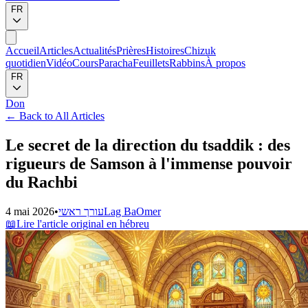
FR
Accueil
Articles
Actualités
Prières
Histoires
Chizuk
quotidien
Vidéo
Cours
Paracha
Feuillets
Rabbins
À propos
FR
Don
←
Back to All Articles
Le secret de la direction du tsaddik : des
rigueurs de Samson à l'immense pouvoir
du Rachbi
4 mai 2026
•
עורך ראשי
Lag BaOmer
📖
Lire l'article original en hébreu