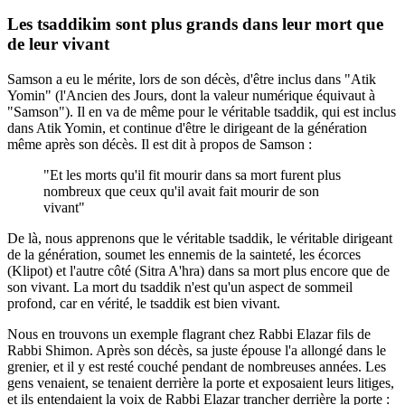
Les tsaddikim sont plus grands dans leur mort que
de leur vivant
Samson a eu le mérite, lors de son décès, d'être inclus dans "Atik
Yomin" (l'Ancien des Jours, dont la valeur numérique équivaut à
"Samson"). Il en va de même pour le véritable tsaddik, qui est inclus
dans Atik Yomin, et continue d'être le dirigeant de la génération
même après son décès. Il est dit à propos de Samson :
"Et les morts qu'il fit mourir dans sa mort furent plus
nombreux que ceux qu'il avait fait mourir de son
vivant"
De là, nous apprenons que le véritable tsaddik, le véritable dirigeant
de la génération, soumet les ennemis de la sainteté, les écorces
(Klipot) et l'autre côté (Sitra A'hra) dans sa mort plus encore que de
son vivant. La mort du tsaddik n'est qu'un aspect de sommeil
profond, car en vérité, le tsaddik est bien vivant.
Nous en trouvons un exemple flagrant chez Rabbi Elazar fils de
Rabbi Shimon. Après son décès, sa juste épouse l'a allongé dans le
grenier, et il y est resté couché pendant de nombreuses années. Les
gens venaient, se tenaient derrière la porte et exposaient leurs litiges,
et ils entendaient la voix de Rabbi Elazar trancher derrière la porte :