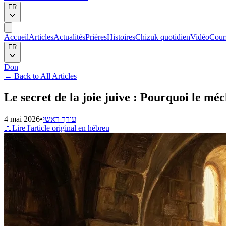
FR
Accueil
Articles
Actualités
Prières
Histoires
Chizuk quotidien
Vidéo
Cour
FR
Don
←
Back to All Articles
Le secret de la joie juive : Pourquoi le 
4 mai 2026
•
עורך ראשי
📖
Lire l'article original en hébreu