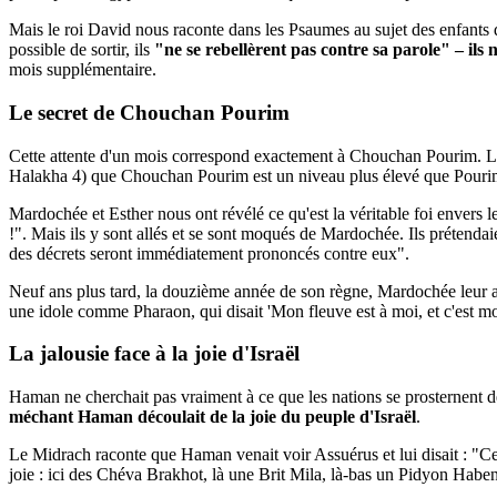
Mais le roi David nous raconte dans les Psaumes au sujet des enfants d
possible de sortir, ils
"ne se rebellèrent pas contre sa parole" – il
mois supplémentaire.
Le secret de Chouchan Pourim
Cette attente d'un mois correspond exactement à Chouchan Pourim. La
Halakha 4) que Chouchan Pourim est un niveau plus élevé que Pourim lu
Mardochée et Esther nous ont révélé ce qu'est la véritable foi envers 
!". Mais ils y sont allés et se sont moqués de Mardochée. Ils prétendaien
des décrets seront immédiatement prononcés contre eux".
Neuf ans plus tard, la douzième année de son règne, Mardochée leur a 
une idole comme Pharaon, qui disait 'Mon fleuve est à moi, et c'est moi
La jalousie face à la joie d'Israël
Haman ne cherchait pas vraiment à ce que les nations se prosternent d
méchant Haman découlait de la joie du peuple d'Israël
.
Le Midrach raconte que Haman venait voir Assuérus et lui disait : "Ces J
joie : ici des Chéva Brakhot, là une Brit Mila, là-bas un Pidyon Haben. 