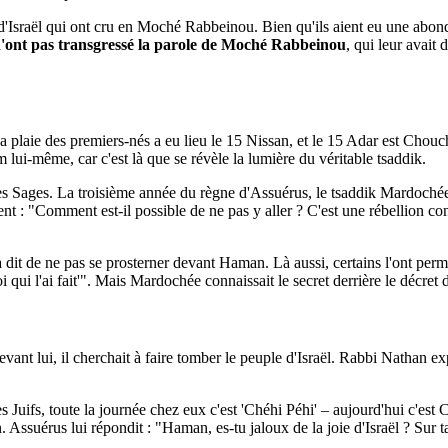
'Israël qui ont cru en Moché Rabbeinou. Bien qu'ils aient eu une abondan
s n'ont pas transgressé la parole de Moché Rabbeinou
, qui leur avait 
 plaie des premiers-nés a eu lieu le 15 Nissan, et le 15 Adar est Cho
i-même, car c'est là que se révèle la lumière du véritable tsaddik.
les Sages. La troisième année du règne d'Assuérus, le tsaddik Mardochée 
t : "Comment est-il possible de ne pas y aller ? C'est une rébellion contre
dit de ne pas se prosterner devant Haman. Là aussi, certains l'ont perm
 qui l'ai fait'". Mais Mardochée connaissait le secret derrière le décre
evant lui, il cherchait à faire tomber le peuple d'Israël. Rabbi Nathan 
uifs, toute la journée chez eux c'est 'Chéhi Péhi' – aujourd'hui c'est Ch
Assuérus lui répondit : "Haman, es-tu jaloux de la joie d'Israël ? Sur ta 