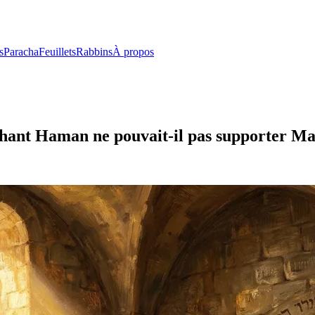
s
Paracha
Feuillets
Rabbins
À propos
méchant Haman ne pouvait-il pas supporter M