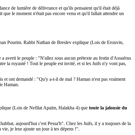
ce de lumière de délivrance et qu'ils pensaient qu'il était déjà
dit que le moment n'était pas encore venu et qu'il fallait attendre un
uchan Pourim. Rabbi Nathan de Breslev explique (Lois de Erouvin,
a averti le peuple : "N'allez sous aucun prétexte au festin d'Assuérus
 la royauté ! Tout le peuple est invité, et si les Juifs n'y vont pas,
is et ont demandé : "Qu'y a-t-il de mal ? Haman n'est pas vraiment
t de Haman.
explique (Lois de Nefilat Apaïm, Halakha 4) que
toute la jalousie du
abbat, aujourd'hui c'est Pessa'h". Chez les Juifs, il y a toujours de la
vie, je leur ajoute un jour à tes dépens !".