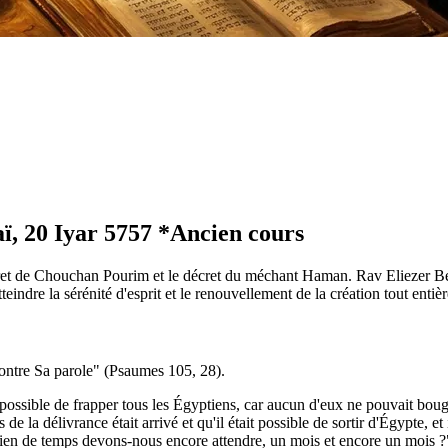
ï, 20 Iyar 5757 *Ancien cours
 secret de Chouchan Pourim et le décret du méchant Haman. Rav Eliezer Ber
eindre la sérénité d'esprit et le renouvellement de la création tout entièr
s contre Sa parole" (Psaumes 105, 28).
 été possible de frapper tous les Égyptiens, car aucun d'eux ne pouvait bou
la délivrance était arrivé et qu'il était possible de sortir d'Égypte, et i
mbien de temps devons-nous encore attendre, un mois et encore un mois ?