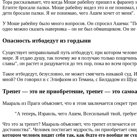
Тора рассказывает, что когда Моше рабейну пришел к фараону 
Египте бросали палки. Моше рабейну видел это и не понимал, п
дети бросали палки. Я не понимаю, чего Ашем хочет от меня".
У Моше рабейну было много вопросов. Он спросил Ашема: "Поч
одно можно сказать наверняка – он не был обманщиком. Он не о
Опасность итбодедут из гордыни
Существует неправильный путь итбодедут, при котором человек 
мире. Я отдаю душу, так почему же я получаю только пощечины 
славы", он растет и раздувается до тех пор, пока во всем простр
Такое итбодедут, безусловно, не может смягчить никакой суд.
мной? Он говорил и с Элифазом из Темана, с Билдадом из Шуах
Трепет — это не приобретение, трепет — это сам
Маараль из Праги объясняет, что в этом заключается секрет тре
"А теперь, Израиль, чего Ашем, Всесильный твой, требует
Что это за трепет? Маараль объясняет, что трепет отличается 
достоинства". Человек постигает мудрость, он приобретает см
котором человек видит себя так, как будто его вообще не су