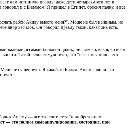
вает нам истинную правду: даже дети четырех-пяти лет в
 говорил и с Биламом! Я пришел в Египет, бросил палку, и все
ослать рабби Акиву вместо меня?". Моше не был наивным, но
бе двор хасидов. Он говорил правду такой, какая она есть.
ый важный, я самый большой цадик, нет такого, как я, во всем
ьности. Такой человек чувствует, что "вся земля полна его
"Меня не существует. Я какой-то Билам. Ашем говорил со
ствует.
любовь к Ашему — все это считается "приобретением
ет — это полное самоаннулирование, состояние, при