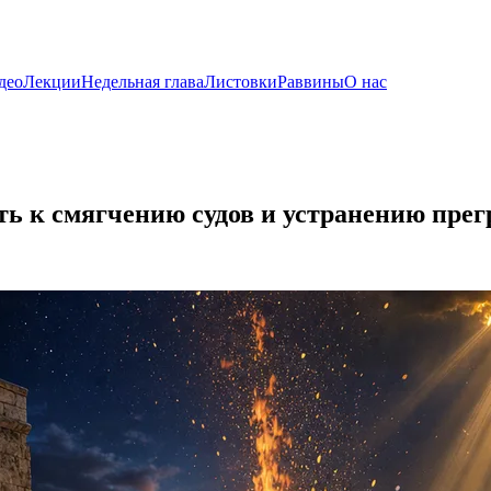
део
Лекции
Недельная глава
Листовки
Раввины
О нас
ть к смягчению судов и устранению прег