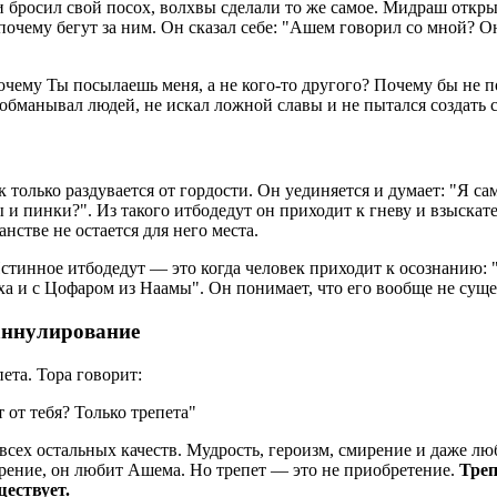
и бросил свой посох, волхвы сделали то же самое. Мидраш откры
очему бегут за ним. Он сказал себе: "Ашем говорил со мной? Он
ему Ты посылаешь меня, а не кого-то другого? Почему бы не п
бманывал людей, не искал ложной славы и не пытался создать се
только раздувается от гордости. Он уединяется и думает: "Я сам
и пинки?". Из такого итбодедут он приходит к гневу и взыскател
анстве не остается для него места.
 Истинное итбодедут — это когда человек приходит к осознанию: 
а и с Цофаром из Наамы". Он понимает, что его вообще не суще
оаннулирование
пета. Тора говорит:
 от тебя? Только трепета"
от всех остальных качеств. Мудрость, героизм, смирение и даже 
ирение, он любит Ашема. Но трепет — это не приобретение.
Треп
ществует.