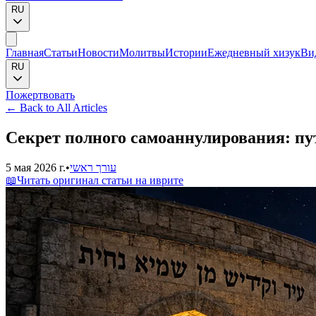
RU
Главная
Статьи
Новости
Молитвы
Истории
Ежедневный хизук
Ви
RU
Пожертвовать
←
Back to All Articles
Секрет полного самоаннулирования: пу
5 мая 2026 г.
•
עורך ראשי
📖
Читать оригинал статьи на иврите