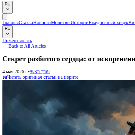
RU
Главная
Статьи
Новости
Молитвы
Истории
Ежедневный хизук
Ви
RU
Пожертвовать
←
Back to All Articles
Секрет разбитого сердца: от искоренен
4 мая 2026 г.
•
עורך ראשי
📖
Читать оригинал статьи на иврите