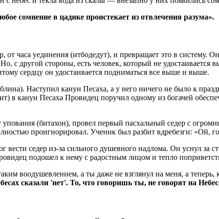
 с небес и текла вода из скалы — внезапно у них появились со
юбое сомнение в цадике проистекает из отвлечения разума».
 от часа уединения (итбодедут), и превращает это в систему. Он
 Но, с другой стороны, есть человек, который не удостаивается в
итому сердцу он удостаивается подниматься все выше и выше.
ина). Наступил канун Песаха, а у него ничего не было к праздн
ит) в канун Песаха Провидец поручил одному из богачей обеспе
ву упования (битахон), провел первый пасхальный седер с огром
лностью проигнорировал. Ученик был разбит вдребезги: «Ой, гор
г вести седер из-за сильного душевного надлома. Он уснул за сто
Провидец подошел к нему с радостным лицом и тепло поприветст
аким воодушевлением, а ты даже не взглянул на меня, а теперь, 
бесах сказали 'нет'. То, что говоришь ты, не говорят на Небе