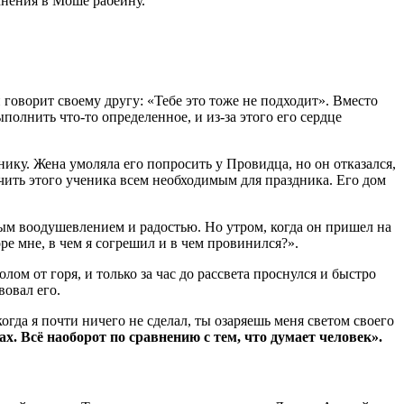
мнения в Моше рабейну.
 говорит своему другу: «Тебе это тоже не подходит». Вместо
ыполнить что-то определенное, и из-за этого его сердце
ику. Жена умоляла его попросить у Провидца, но он отказался,
чить этого ученика всем необходимым для праздника. Его дом
ным воодушевлением и радостью. Но утром, когда он пришел на
е мне, в чем я согрешил и в чем провинился?».
лом от горя, и только за час до рассвета проснулся и быстро
вовал его.
когда я почти ничего не сделал, ты озаряешь меня светом своего
сах. Всё наоборот по сравнению с тем, что думает человек».