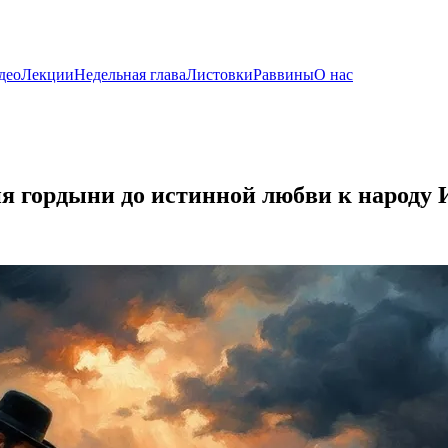
део
Лекции
Недельная глава
Листовки
Раввины
О нас
ия гордыни до истинной любви к народу