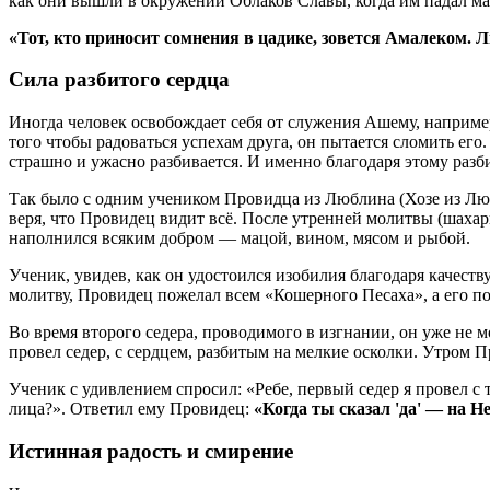
как они вышли в окружении Облаков Славы, когда им падал ман
«Тот, кто приносит сомнения в цадике, зовется Амалеком. Л
Сила разбитого сердца
Иногда человек освобождает себя от служения Ашему, например,
того чтобы радоваться успехам друга, он пытается сломить его.
страшно и ужасно разбивается. И именно благодаря этому разб
Так было с одним учеником Провидца из Люблина (Хозе из Любл
веря, что Провидец видит всё. После утренней молитвы (шахар
наполнился всяким добром — мацой, вином, мясом и рыбой.
Ученик, увидев, как он удостоился изобилия благодаря качест
молитву, Провидец пожелал всем «Кошерного Песаха», а его по
Во время второго седера, проводимого в изгнании, он уже не мо
провел седер, с сердцем, разбитым на мелкие осколки. Утром 
Ученик с удивлением спросил: «Ребе, первый седер я провел с т
лица?». Ответил ему Провидец:
«Когда ты сказал 'да' — на Не
Истинная радость и смирение