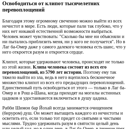
Освободиться от клипот тысячелетних
перевоплощений
Благодаря этому огромному свечению можно выйти из всех
нечистот в мире. Есть люди, которые пали так глубоко, что у
них нет никакой естественной возможности выбраться.
Человек может чувствовать: "Сколько бы мне ни объясняли и
ни пытались приблизить меня, ни у кого не получается". Но в
Лаг ба-Омер даже у самого далекого человека есть шанс, что у
него откроется разум и откроется сердце.
Клипот, которые удерживают человека, происходят не только
из этой жизни.
Клипа человека состоит из всех его
перевоплощений, из 5790 лет истории.
Поэтому ему так
тяжело выйти из зла, ведь в него вцепилось бесконечное
множество клипот из всех его предыдущих перевоплощений.
Единственный путь освободиться от этого — только в Лаг ба-
Омер и в Рош а-Шана, когда приходят на могилы истинных
цадиков и удостаиваются включиться в душу цадика.
Рабби Шимон бар Йохай всегда занимается очищением
(бируром) душ. Он может вытащить каждого из нечистоты и
осветить его, если только тот придет со святыми и чистыми
мыслями. Трудно удерживать разум в святости целый день
или целый год, но в один день, в Лаг ба-Омер, в течение трех