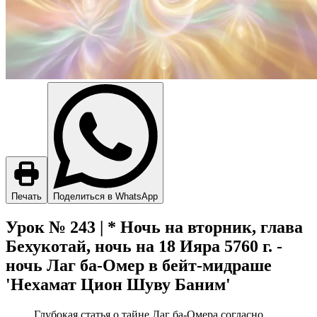
Печать
Поделиться в WhatsApp
Урок № 243 | * Ночь на вторник, глава
Бехукотай, ночь на 18 Ияра 5760 г. -
ночь Лаг ба-Омер в бейт-мидраше
'Нехамат Цион Шуву Баним'
Глубокая статья о тайне Лаг ба-Омера согласно