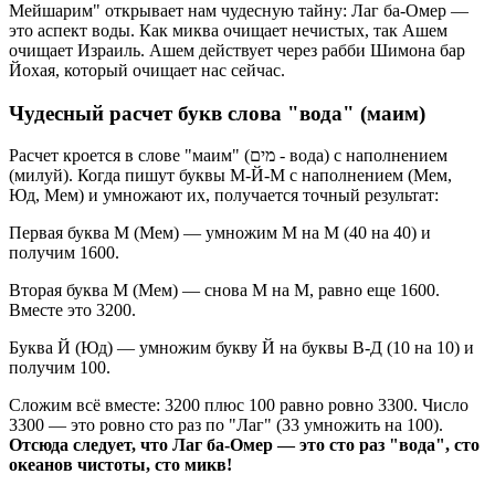
Мейшарим" открывает нам чудесную тайну: Лаг ба-Омер —
это аспект воды. Как миква очищает нечистых, так Ашем
очищает Израиль. Ашем действует через рабби Шимона бар
Йохая, который очищает нас сейчас.
Чудесный расчет букв слова "вода" (маим)
Расчет кроется в слове "маим" (מים - вода) с наполнением
(милуй). Когда пишут буквы М-Й-М с наполнением (Мем,
Юд, Мем) и умножают их, получается точный результат:
Первая буква М (Мем) — умножим М на М (40 на 40) и
получим 1600.
Вторая буква М (Мем) — снова М на М, равно еще 1600.
Вместе это 3200.
Буква Й (Юд) — умножим букву Й на буквы В-Д (10 на 10) и
получим 100.
Сложим всё вместе: 3200 плюс 100 равно ровно 3300. Число
3300 — это ровно сто раз по "Лаг" (33 умножить на 100).
Отсюда следует, что Лаг ба-Омер — это сто раз "вода", сто
океанов чистоты, сто микв!