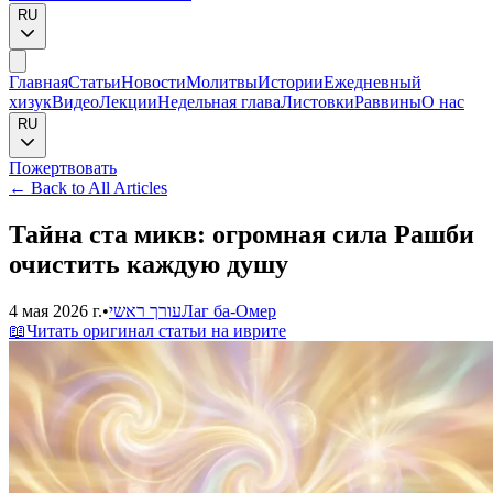
RU
Главная
Статьи
Новости
Молитвы
Истории
Ежедневный
хизук
Видео
Лекции
Недельная глава
Листовки
Раввины
О нас
RU
Пожертвовать
←
Back to All Articles
Тайна ста микв: огромная сила Рашби
очистить каждую душу
4 мая 2026 г.
•
עורך ראשי
Лаг ба-Омер
📖
Читать оригинал статьи на иврите