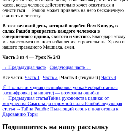
часов, когда человек действительно хочет освятиться и
очиститься — Рашби может привлечь на него бесконечную
святость и чистоту.
В этот великий день, который подобен Йом Кипуру, в
силах Рашби превратить каждого человека в
совершенного цадика, святого и чистого.
Благодаря этому
мы удостоимся полного избавления, строительства Храма и
нашего праведного Машиаха, амен.
Часть 3 из 4 — Урок № 243
→ Предыдущая часть
|
Следующая часть ←
Все части:
Часть 1
|
Часть 2
|
Часть 3
(текущая) |
Часть 4
📄 Полная исходная расшифровка урока
Необработанная
расшифровка (на иврите) — возможны ошибки
←
Предыдущая статья
Тайна руководства цадика: от
могущества Самсона до огромной силы Рашби
Следующая
статья
→
Тайна Рашби: Пылающий огонь и подготовка к
Дарованию Торы
Подпишитесь на нашу рассылку