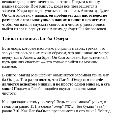
великое дело, и нет ничего выше этого. Подъем к циону
цадика подобен Йом Кипуру, когда всё превращается в
заслуги. Когда приходят учиться и познавать Ашема, да будет
Он благословен, у цадика,
он пробивает для нас отверстие
размером с игольное ушко в наших клипот и нечистотах
,
чтобы мы начали впускать святость и чистоту, удостоились
выйти из зла и вернуться к Ашему, да будет Он благословен.
Тайна ста микв Лаг ба-Омера
Есть люди, которые настолько погрязли в своих грехах, что
зло ухватилось за них таким образом, что они никак не могут
вернуться к Ашему, да будет Он благословен. Единственный
путь для них спастись — это только прийти на могилы
цадиков.
В книге "Магид Мейшарим" объясняется огромная тайна Лаг
ба-Омера. Там разъясняется, что
Лаг ба-Омер сам по себе
является аспектом миквы, и не просто одной миквы, а ста
микв!
Подъем к Рашби подобен окунанию в сто микв
чистоты.
Как приходят к этому расчету? Ведь слово "миква" (מקווה) в
гематрии равно 151, а слово "омер" (עומר - без буквы "вав")
равно 310. Как Лаг ба-Омер превращается в сто микв? "Магид