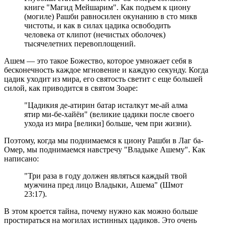
книге "Магид Мейшарим". Как подъем к циону
(могиле) Рашби равносилен окунанию в сто микв
чистоты, и как в силах цадика освободить
человека от клипот (нечистых оболочек)
тысячелетних перевоплощений.
Ашем — это такое Божество, которое умножает себя в
бесконечность каждое мгновение и каждую секунду. Когда
цадик уходит из мира, его святость светит с еще большей
силой, как приводится в святом Зоаре:
"Цадикия де-атирин батар исталкут ме-ай алма
ятир ми-бе-хайёи" (великие цадики после своего
ухода из мира [велики] больше, чем при жизни).
Поэтому, когда мы поднимаемся к циону Рашби в Лаг ба-
Омер, мы поднимаемся навстречу "Владыке Ашему". Как
написано:
"Три раза в году должен являться каждый твой
мужчина пред лицо Владыки, Ашема" (Шмот
23:17).
В этом кроется тайна, почему нужно как можно больше
простираться на могилах истинных цадиков. Это очень