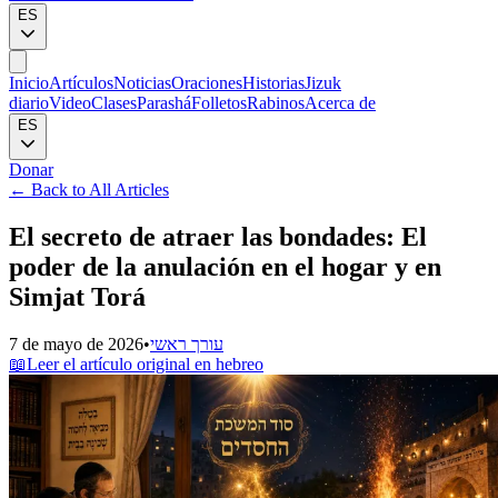
ES
Inicio
Artículos
Noticias
Oraciones
Historias
Jizuk
diario
Video
Clases
Parashá
Folletos
Rabinos
Acerca de
ES
Donar
←
Back to All Articles
El secreto de atraer las bondades: El
poder de la anulación en el hogar y en
Simjat Torá
7 de mayo de 2026
•
עורך ראשי
📖
Leer el artículo original en hebreo