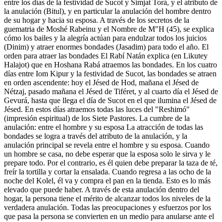
entre los días de la festividad de Sucot y Simjat Torá, y el atributo de
la anulación (Bitul), y en particular la anulación del hombre dentro
de su hogar y hacia su esposa. A través de los secretos de la
guematria de Moshé Rabeinu y el Nombre de M"H (45), se explica
cómo los bailes y la alegría actúan para endulzar todos los juicios
(Dinim) y atraer enormes bondades (Jasadim) para todo el año. El
orden para atraer las bondades El Rabí Natán explica (en Likutey
Halajot) que en Hoshana Rabá atraemos las bondades. En los cuatro
días entre Iom Kipur y la festividad de Sucot, las bondades se atraen
en orden ascendente: hoy el Jésed de Hod, mañana el Jésed de
Nétzaj, pasado mañana el Jésed de Tiféret, y al cuarto día el Jésed de
Gevurá, hasta que llega el día de Sucot en el que ilumina el Jésed de
Jésed. En estos días atraemos todas las luces del "Reshimó"
(impresión espiritual) de los Siete Pastores. La cumbre de la
anulación: entre el hombre y su esposa La atracción de todas las
bondades se logra a través del atributo de la anulación, y la
anulación principal se revela entre el hombre y su esposa. Cuando
un hombre se casa, no debe esperar que la esposa solo le sirva y le
prepare todo. Por el contrario, es él quien debe preparar la taza de té,
freír la tortilla y cortar la ensalada. Cuando regresa a las ocho de la
noche del Kolel, él va y compra el pan en la tienda. Esto es lo más
elevado que puede haber. A través de esta anulación dentro del
hogar, la persona tiene el mérito de alcanzar todos los niveles de la
verdadera anulación. Todas las preocupaciones y esfuerzos por los
que pasa la persona se convierten en un medio para anularse ante el