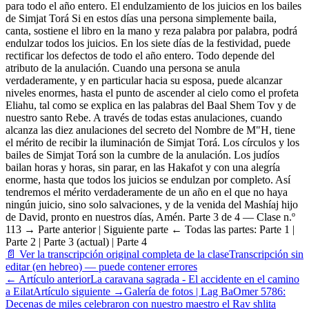
para todo el año entero. El endulzamiento de los juicios en los bailes
de Simjat Torá Si en estos días una persona simplemente baila,
canta, sostiene el libro en la mano y reza palabra por palabra, podrá
endulzar todos los juicios. En los siete días de la festividad, puede
rectificar los defectos de todo el año entero. Todo depende del
atributo de la anulación. Cuando una persona se anula
verdaderamente, y en particular hacia su esposa, puede alcanzar
niveles enormes, hasta el punto de ascender al cielo como el profeta
Eliahu, tal como se explica en las palabras del Baal Shem Tov y de
nuestro santo Rebe. A través de todas estas anulaciones, cuando
alcanza las diez anulaciones del secreto del Nombre de M"H, tiene
el mérito de recibir la iluminación de Simjat Torá. Los círculos y los
bailes de Simjat Torá son la cumbre de la anulación. Los judíos
bailan horas y horas, sin parar, en las Hakafot y con una alegría
enorme, hasta que todos los juicios se endulzan por completo. Así
tendremos el mérito verdaderamente de un año en el que no haya
ningún juicio, sino solo salvaciones, y de la venida del Mashíaj hijo
de David, pronto en nuestros días, Amén. Parte 3 de 4 — Clase n.º
113 → Parte anterior | Siguiente parte ← Todas las partes: Parte 1 |
Parte 2 | Parte 3 (actual) | Parte 4
📄 Ver la transcripción original completa de la clase
Transcripción sin
editar (en hebreo) — puede contener errores
←
Artículo anterior
La caravana sagrada - El accidente en el camino
a Eilat
Artículo siguiente
→
Galería de fotos | Lag BaOmer 5786:
Decenas de miles celebraron con nuestro maestro el Rav shlita