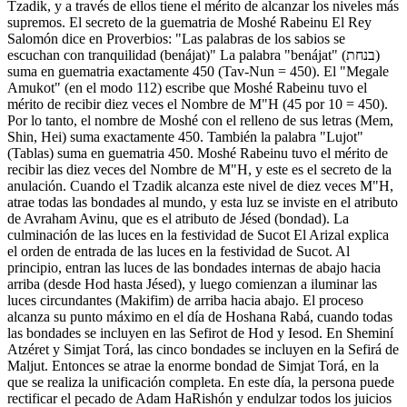
Tzadik, y a través de ellos tiene el mérito de alcanzar los niveles más
supremos. El secreto de la guematria de Moshé Rabeinu El Rey
Salomón dice en Proverbios: "Las palabras de los sabios se
escuchan con tranquilidad (benájat)" La palabra "benájat" (בנחת)
suma en guematria exactamente 450 (Tav-Nun = 450). El "Megale
Amukot" (en el modo 112) escribe que Moshé Rabeinu tuvo el
mérito de recibir diez veces el Nombre de M"H (45 por 10 = 450).
Por lo tanto, el nombre de Moshé con el relleno de sus letras (Mem,
Shin, Hei) suma exactamente 450. También la palabra "Lujot"
(Tablas) suma en guematria 450. Moshé Rabeinu tuvo el mérito de
recibir las diez veces del Nombre de M"H, y este es el secreto de la
anulación. Cuando el Tzadik alcanza este nivel de diez veces M"H,
atrae todas las bondades al mundo, y esta luz se inviste en el atributo
de Avraham Avinu, que es el atributo de Jésed (bondad). La
culminación de las luces en la festividad de Sucot El Arizal explica
el orden de entrada de las luces en la festividad de Sucot. Al
principio, entran las luces de las bondades internas de abajo hacia
arriba (desde Hod hasta Jésed), y luego comienzan a iluminar las
luces circundantes (Makifim) de arriba hacia abajo. El proceso
alcanza su punto máximo en el día de Hoshana Rabá, cuando todas
las bondades se incluyen en las Sefirot de Hod y Iesod. En Sheminí
Atzéret y Simjat Torá, las cinco bondades se incluyen en la Sefirá de
Maljut. Entonces se atrae la enorme bondad de Simjat Torá, en la
que se realiza la unificación completa. En este día, la persona puede
rectificar el pecado de Adam HaRishón y endulzar todos los juicios