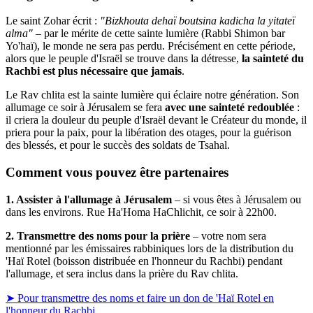
Le saint Zohar écrit :
"Bizkhouta dehaï boutsina kadicha la yitateï
alma"
– par le mérite de cette sainte lumière (Rabbi Shimon bar
Yo'haï), le monde ne sera pas perdu. Précisément en cette période,
alors que le peuple d'Israël se trouve dans la détresse,
la sainteté du
Rachbi est plus nécessaire que jamais
.
Le Rav chlita est la sainte lumière qui éclaire notre génération. Son
allumage ce soir à Jérusalem se fera
avec une sainteté redoublée
:
il criera la douleur du peuple d'Israël devant le Créateur du monde, il
priera pour la paix, pour la libération des otages, pour la guérison
des blessés, et pour le succès des soldats de Tsahal.
Comment vous pouvez être partenaires
1. Assister à l'allumage à Jérusalem
– si vous êtes à Jérusalem ou
dans les environs. Rue Ha'Homa HaChlichit, ce soir à 22h00.
2. Transmettre des noms pour la prière
– votre nom sera
mentionné par les émissaires rabbiniques lors de la distribution du
'Haï Rotel (boisson distribuée en l'honneur du Rachbi) pendant
l'allumage, et sera inclus dans la prière du Rav chlita.
➤ Pour transmettre des noms et faire un don de 'Haï Rotel en
l'honneur du Rachbi