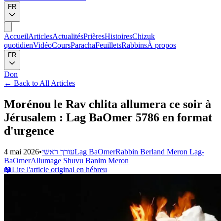
FR
Accueil
Articles
Actualités
Prières
Histoires
Chizuk
quotidien
Vidéo
Cours
Paracha
Feuillets
Rabbins
À propos
FR
Don
←
Back to All Articles
Morénou le Rav chlita allumera ce soir à
Jérusalem : Lag BaOmer 5786 en format
d'urgence
4 mai 2026
•
עורך ראשי
Lag BaOmer
Rabbin Berland Meron Lag-
BaOmer
Allumage Shuvu Banim Meron
📖
Lire l'article original en hébreu