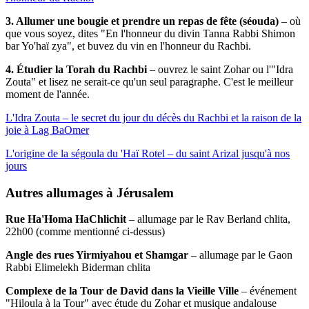
3. Allumer une bougie et prendre un repas de fête (séouda)
– où
que vous soyez, dites "En l'honneur du divin Tanna Rabbi Shimon
bar Yo'haï zya", et buvez du vin en l'honneur du Rachbi.
4. Étudier la Torah du Rachbi
– ouvrez le saint Zohar ou l'"Idra
Zouta" et lisez ne serait-ce qu'un seul paragraphe. C'est le meilleur
moment de l'année.
L'Idra Zouta – le secret du jour du décès du Rachbi et la raison de la
joie à Lag BaOmer
L'origine de la ségoula du 'Haï Rotel – du saint Arizal jusqu'à nos
jours
Autres allumages à Jérusalem
Rue Ha'Homa HaChlichit
– allumage par le Rav Berland chlita,
22h00 (comme mentionné ci-dessus)
Angle des rues Yirmiyahou et Shamgar
– allumage par le Gaon
Rabbi Elimelekh Biderman chlita
Complexe de la Tour de David dans la Vieille Ville
– événement
"Hiloula à la Tour" avec étude du Zohar et musique andalouse