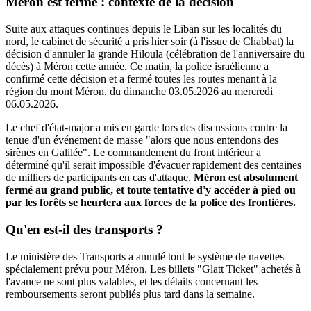
Méron est fermé : contexte de la décision
Suite aux attaques continues depuis le Liban sur les localités du
nord, le cabinet de sécurité a pris hier soir (à l'issue de Chabbat) la
décision d'annuler la grande Hiloula (célébration de l'anniversaire du
décès) à Méron cette année. Ce matin, la police israélienne a
confirmé cette décision et a fermé toutes les routes menant à la
région du mont Méron, du dimanche 03.05.2026 au mercredi
06.05.2026.
Le chef d'état-major a mis en garde lors des discussions contre la
tenue d'un événement de masse "alors que nous entendons des
sirènes en Galilée". Le commandement du front intérieur a
déterminé qu'il serait impossible d'évacuer rapidement des centaines
de milliers de participants en cas d'attaque.
Méron est absolument
fermé au grand public, et toute tentative d'y accéder à pied ou
par les forêts se heurtera aux forces de la police des frontières.
Qu'en est-il des transports ?
Le ministère des Transports a annulé tout le système de navettes
spécialement prévu pour Méron. Les billets "Glatt Ticket" achetés à
l'avance ne sont plus valables, et les détails concernant les
remboursements seront publiés plus tard dans la semaine.