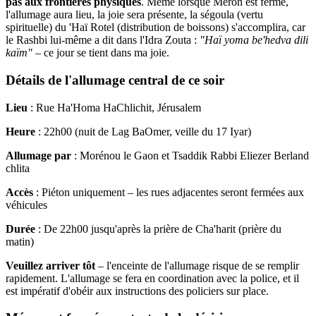
pas aux frontières physiques
. Même lorsque Méron est fermé,
l'allumage aura lieu, la joie sera présente, la ségoula (vertu
spirituelle) du 'Haï Rotel (distribution de boissons) s'accomplira, car
le Rashbi lui-même a dit dans l'Idra Zouta :
"Haï yoma be'hedva dili
kaïm"
– ce jour se tient dans ma joie.
Détails de l'allumage central de ce soir
Lieu
: Rue Ha'Homa HaChlichit, Jérusalem
Heure
: 22h00 (nuit de Lag BaOmer, veille du 17 Iyar)
Allumage par
: Morénou le Gaon et Tsaddik Rabbi Eliezer Berland
chlita
Accès
: Piéton uniquement – les rues adjacentes seront fermées aux
véhicules
Durée
: De 22h00 jusqu'après la prière de Cha'harit (prière du
matin)
Veuillez arriver tôt
– l'enceinte de l'allumage risque de se remplir
rapidement. L'allumage se fera en coordination avec la police, et il
est impératif d'obéir aux instructions des policiers sur place.