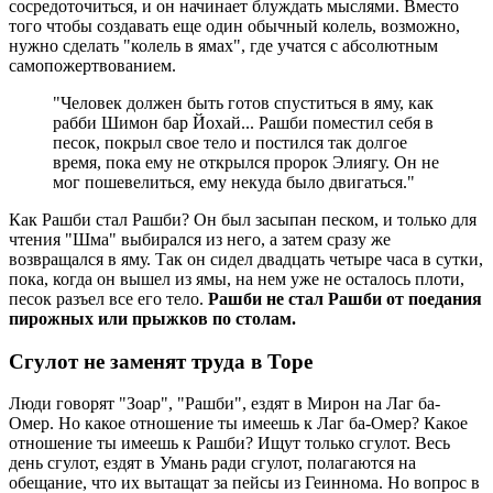
сосредоточиться, и он начинает блуждать мыслями. Вместо
того чтобы создавать еще один обычный колель, возможно,
нужно сделать "колель в ямах", где учатся с абсолютным
самопожертвованием.
"Человек должен быть готов спуститься в яму, как
рабби Шимон бар Йохай... Рашби поместил себя в
песок, покрыл свое тело и постился так долгое
время, пока ему не открылся пророк Элиягу. Он не
мог пошевелиться, ему некуда было двигаться."
Как Рашби стал Рашби? Он был засыпан песком, и только для
чтения "Шма" выбирался из него, а затем сразу же
возвращался в яму. Так он сидел двадцать четыре часа в сутки,
пока, когда он вышел из ямы, на нем уже не осталось плоти,
песок разъел все его тело.
Рашби не стал Рашби от поедания
пирожных или прыжков по столам.
Сгулот не заменят труда в Торе
Люди говорят "Зоар", "Рашби", ездят в Мирон на Лаг ба-
Омер. Но какое отношение ты имеешь к Лаг ба-Омер? Какое
отношение ты имеешь к Рашби? Ищут только сгулот. Весь
день сгулот, ездят в Умань ради сгулот, полагаются на
обещание, что их вытащат за пейсы из Геиннома. Но вопрос в