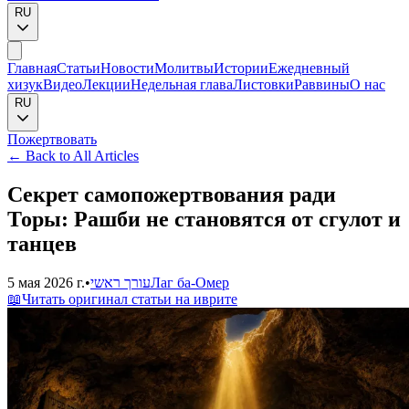
RU
Главная
Статьи
Новости
Молитвы
Истории
Ежедневный
хизук
Видео
Лекции
Недельная глава
Листовки
Раввины
О нас
RU
Пожертвовать
←
Back to All Articles
Секрет самопожертвования ради
Торы: Рашби не становятся от сгулот и
танцев
5 мая 2026 г.
•
עורך ראשי
Лаг ба-Омер
📖
Читать оригинал статьи на иврите