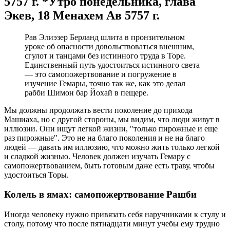
5757 г. *Утро понедельника, глава
Экев, 18 Менахем Ав 5757 г.
Рав Элиэзер Берланд шлита в пронзительном
уроке об опасности довольствоваться внешним,
сгулот и танцами без истинного труда в Торе.
Единственный путь удостоиться истинного света
— это самопожертвование и погружение в
изучение Гемары, точно так же, как это делал
рабби Шимон бар Йохай в пещере.
Мы должны продолжать вести поколение до прихода
Машиаха, но с другой стороны, мы видим, что люди живут в
иллюзии. Они ищут легкой жизни, "только пирожные и еще
раз пирожные". Это не на благо поколения и не на благо
людей — давать им иллюзию, что можно жить только легкой
и сладкой жизнью. Человек должен изучать Гемару с
самопожертвованием, быть готовым даже есть траву, чтобы
удостоиться Торы.
Колель в ямах: самопожертвование Рашби
Иногда человеку нужно привязать себя наручниками к стулу и
столу, потому что после пятнадцати минут учебы ему трудно