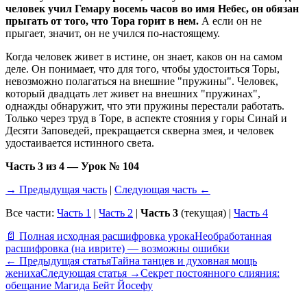
человек учил Гемару восемь часов во имя Небес, он обязан
прыгать от того, что Тора горит в нем.
А если он не
прыгает, значит, он не учился по-настоящему.
Когда человек живет в истине, он знает, каков он на самом
деле. Он понимает, что для того, чтобы удостоиться Торы,
невозможно полагаться на внешние "пружины". Человек,
который двадцать лет живет на внешних "пружинах",
однажды обнаружит, что эти пружины перестали работать.
Только через труд в Торе, в аспекте стояния у горы Синай и
Десяти Заповедей, прекращается скверна змея, и человек
удостаивается истинного света.
Часть 3 из 4 — Урок № 104
→ Предыдущая часть
|
Следующая часть ←
Все части:
Часть 1
|
Часть 2
|
Часть 3
(текущая) |
Часть 4
📄 Полная исходная расшифровка урока
Необработанная
расшифровка (на иврите) — возможны ошибки
←
Предыдущая статья
Тайна танцев и духовная мощь
жениха
Следующая статья
→
Секрет постоянного слияния:
обещание Магида Бейт Йосефу