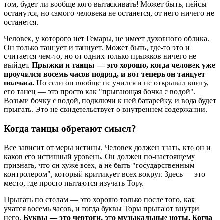
том, будет ли вообще кого вытаскивать! Может быть, пейсы
останутся, но самого человека не останется, от него ничего не
останется.
Человек, у которого нет Гемары, не имеет духовного облика.
Он только танцует и танцует. Может быть, где-то это и
считается чем-то, но от одних только прыжков ничего не
выйдет.
Прыжки и танцы — это хорошо, когда человек уже
проучился восемь часов подряд, и вот теперь он танцует
полчаса.
Но если он вообще не учился и не открывал книгу,
его танец — это просто как "прыгающая бочка с водой".
Возьми бочку с водой, подключи к ней батарейку, и вода будет
прыгать. Это не свидетельствует о внутреннем содержании.
Когда танцы обретают смысл?
Все зависит от меры истины. Человек должен знать, кто он и
каков его истинный уровень. Он должен по-настоящему
признать, что он хуже всех, а не быть "государственным
контролером", который критикует всех вокруг. Здесь — это
место, где просто пытаются изучать Тору.
Прыгать по столам — это хорошо только после того, как
учатся восемь часов, и тогда буквы Торы прыгают внутри
него.
Буквы — это чертоги, это музыкальные ноты. Когда