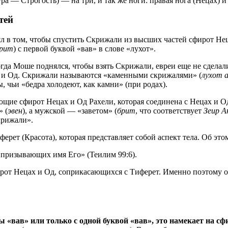
ра — Строгость) — на три, и так же ноги: правая нога (Нецах) и 
тей
тоял в том, чтобы спустить Скрижали из высших частей сфирот 
брит
) с первой буквой «вав» в слове «лухот».
да Моше поднялся, чтобы взять Скрижали, евреи еще не сделали 
х и Од. Скрижали называются «каменными скрижалями» (
лухот 
 чьи «бедра холодеют, как камни» (при родах).
щие сфирот Нецах и Од Рахели, которая соединена с Нецах и 
» (
эвен
), а мужской — «заветом» (
брит
, что соответствует
Зеир А
крижали».
ет (Красота), которая представляет собой аспект тела. Об этом
призывающих имя Его» (Теилим 99:6).
ирот Нецах и Од, соприкасающихся с Тиферет. Именно поэтому
ы «вав» или только с одной буквой «вав», это намекает на сф