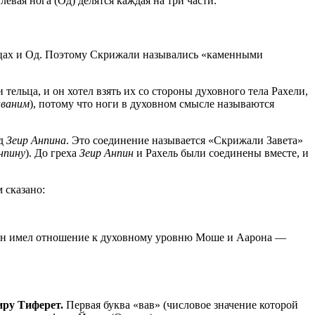
левая нога (Од) делятся каждая на три части.
Нецах и Од. Поэтому Скрижали назывались «каменными
тельца, и он хотел взять их со стороны духовного тела Рахели,
аваним
), потому что ноги в духовном смысле называются
Од
Зеир Анпина
. Это соединение называется «Скрижали Завета»
нпину
). До греха
Зеир Анпин
и Рахель были соединены вместе, и
 сказано:
 он имел отношение к духовному уровню Моше и Аарона —
иру Тиферет.
Первая буква «вав» (числовое значение которой