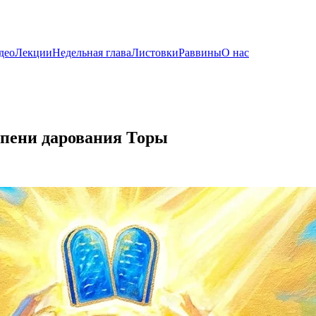
део
Лекции
Недельная глава
Листовки
Раввины
О нас
упени дарования Торы