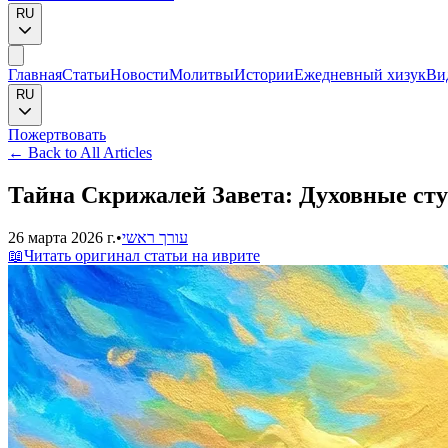
RU
Главная
Статьи
Новости
Молитвы
Истории
Ежедневный хизук
Ви
RU
Пожертвовать
←
Back to All Articles
Тайна Скрижалей Завета: Духовные ст
26 марта 2026 г.
•
עורך ראשי
📖
Читать оригинал статьи на иврите