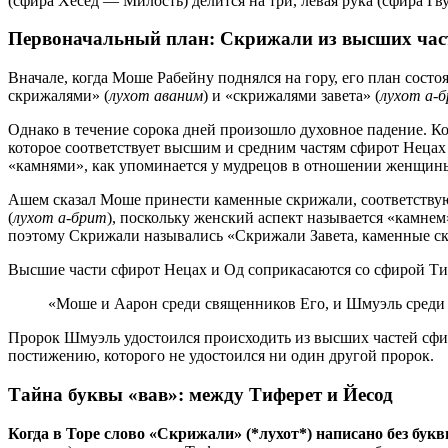
(сфира Хесед — Милость) делится на три, левая рука (сфира Гву
Первоначальный план: Скрижали из высших час
Вначале, когда Моше Рабейну поднялся на гору, его план сос
скрижалями» (
лухот аваним
) и «скрижалями завета» (
лухот а-
Однако в течение сорока дней произошло духовное падение. Ког
которое соответствует высшим и средним частям сфирот Неца
«камнями», как упоминается у мудрецов в отношении женщины,
Ашем сказал Моше принести каменные скрижали, соответствую
(
лухот а-брит
), поскольку женский аспект называется «камнем
поэтому Скрижали назывались «Скрижали Завета, каменные с
Высшие части сфирот Нецах и Од соприкасаются со сфирой Тифер
«Моше и Аарон среди священников Его, и Шмуэль среди 
Пророк Шмуэль удостоился происходить из высших частей сф
постижению, которого не удостоился ни один другой пророк.
Тайна буквы «вав»: между Тиферет и Йесод
Когда в Торе слово «Скрижали» (*лухот*) написано без букв