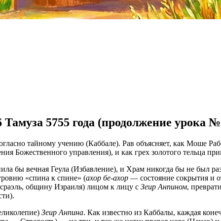
6 Тамуза 5755 года (продолжение урока №
огласно тайному учению (Каббале). Рав объясняет, как Моше Ра
ия Божественного управления), и как грех золотого тельца прив
ила бы вечная Геула (Избавление), и Храм никогда бы не был ра
 уровню «спина к спине» (
ахор бе-ахор
— состояние сокрытия и от
сраэль, общину Израиля) лицом к лицу с
Зеир Анпином
, преврат
ти).
Великолепие)
Зеир Анпина
. Как известно из Каббалы, каждая конеч