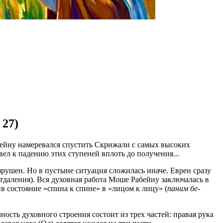
 27)
бейну намеревался спустить Скрижали с самых высоких
ел к падению этих ступеней вплоть до получения...
зрушен. Но в пустыне ситуация сложилась иначе. Евреи сразу
даления). Вся духовная работа Моше Рабейну заключалась в
ив состояние «спина к спине» в «лицом к лицу» (
паним бе-
ность духовного строения состоит из трех частей: правая рука