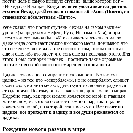
постиг цель и самую высшую ступень, выше которой нет –
«Йехида де-Йехида».
Когда человек удостаивается достичь
ступени Йехида де-Йехида, он помнит об «Аин» (Ничто), он
становится абсолютным «Ничто».
Ребе сказал, что постиг ступень Йехида на самом высшем
уровне (за пределами Нефеш, Руах, Нешама и Хая), и при
всем этом его вывод был: «И оказывается, что знаю мало».
Даже когда достигают самого высокого места, понимают, что
это все еще мало, и желание состоит в том, чтобы постигать
еще и еще, ибо кто знает, что есть еще за пределами этого. Для
этого и был сотворен человек – постигать такие огромные
постижения из абсолютного смирения и скромности.
Цадик – это всецело смирение и скромность. В этом суть
цадика – из тех, кто «оскорбляемы, но не оскорбляют, слышат
свой позор, но не отвечают, действуют из любви и радуются
страданиям». Поэтому он называется «цадик – основа мира».
Подобно тому, как прах (земля) является основой и главным
материалом, из которого состоит земной шар, так и цадик
является основой, на которой стоит весь мир.
Все стоят на
цадике, все приходят к цадику, и все души рождаются от
цадика.
Рождение нового разума в мире