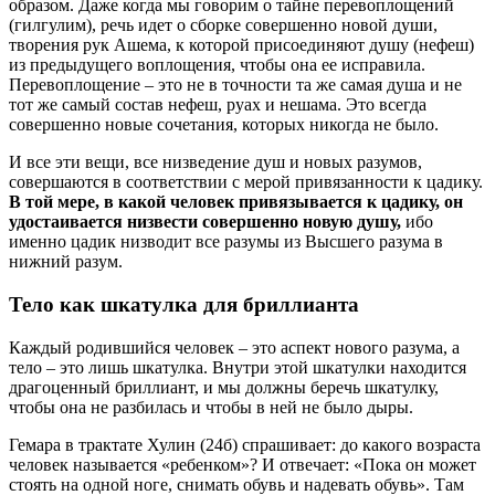
образом. Даже когда мы говорим о тайне перевоплощений
(гилгулим), речь идет о сборке совершенно новой души,
творения рук Ашема, к которой присоединяют душу (нефеш)
из предыдущего воплощения, чтобы она ее исправила.
Перевоплощение – это не в точности та же самая душа и не
тот же самый состав нефеш, руах и нешама. Это всегда
совершенно новые сочетания, которых никогда не было.
И все эти вещи, все низведение душ и новых разумов,
совершаются в соответствии с мерой привязанности к цадику.
В той мере, в какой человек привязывается к цадику, он
удостаивается низвести совершенно новую душу,
ибо
именно цадик низводит все разумы из Высшего разума в
нижний разум.
Тело как шкатулка для бриллианта
Каждый родившийся человек – это аспект нового разума, а
тело – это лишь шкатулка. Внутри этой шкатулки находится
драгоценный бриллиант, и мы должны беречь шкатулку,
чтобы она не разбилась и чтобы в ней не было дыры.
Гемара в трактате Хулин (24б) спрашивает: до какого возраста
человек называется «ребенком»? И отвечает: «Пока он может
стоять на одной ноге, снимать обувь и надевать обувь». Там