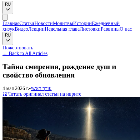
RU
Главная
Статьи
Новости
Молитвы
Истории
Ежедневный
хизук
Видео
Лекции
Недельная глава
Листовки
Раввины
О нас
RU
Пожертвовать
←
Back to All Articles
Тайна смирения, рождение душ и
свойство обновления
4 мая 2026 г.
•
עורך ראשי
📖
Читать оригинал статьи на иврите