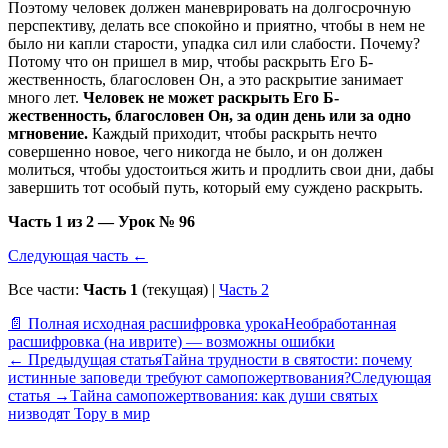
Поэтому человек должен маневрировать на долгосрочную
перспективу, делать все спокойно и приятно, чтобы в нем не
было ни капли старости, упадка сил или слабости. Почему?
Потому что он пришел в мир, чтобы раскрыть Его Б-
жественность, благословен Он, а это раскрытие занимает
много лет.
Человек не может раскрыть Его Б-
жественность, благословен Он, за один день или за одно
мгновение.
Каждый приходит, чтобы раскрыть нечто
совершенно новое, чего никогда не было, и он должен
молиться, чтобы удостоиться жить и продлить свои дни, дабы
завершить тот особый путь, который ему суждено раскрыть.
Часть 1 из 2 — Урок № 96
Следующая часть ←
Все части:
Часть 1
(текущая) |
Часть 2
📄 Полная исходная расшифровка урока
Необработанная
расшифровка (на иврите) — возможны ошибки
←
Предыдущая статья
Тайна трудности в святости: почему
истинные заповеди требуют самопожертвования?
Следующая
статья
→
Тайна самопожертвования: как души святых
низводят Тору в мир