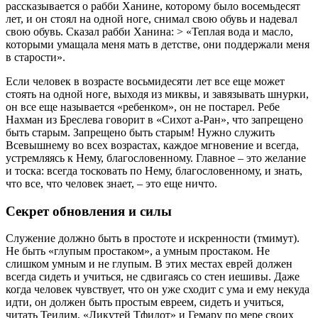
рассказывается о рабби Ханине, которому было восемьдесят
лет, и он стоял на одной ноге, снимал свою обувь и надевал
свою обувь. Сказал рабби Ханина: > «Теплая вода и масло,
которыми умащала меня мать в детстве, они поддержали меня
в старости».
Если человек в возрасте восьмидесяти лет все еще может
стоять на одной ноге, выходя из миквы, и завязывать шнурки,
он все еще называется «ребенком», он не постарел. Ребе
Нахман из Бреслева говорит в «Сихот а-Ран», что запрещено
быть старым. Запрещено быть старым! Нужно служить
Всевышнему во всех возрастах, каждое мгновение и всегда,
устремляясь к Нему, благословенному. Главное – это желание
и тоска: всегда тосковать по Нему, благословенному, и знать,
что все, что человек знает, – это еще ничто.
Секрет обновления и силы
Служение должно быть в простоте и искренности (тмимут).
Не быть «глупым простаком», а умным простаком. Не
слишком умным и не глупым. В этих местах еврей должен
всегда сидеть и учиться, не сдвигаясь со стен иешивы. Даже
когда человек чувствует, что он уже сходит с ума и ему некуда
идти, он должен быть простым евреем, сидеть и учиться,
читать Теилим, «Ликутей Тфилот» и Гемару по мере своих