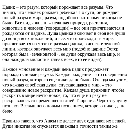
Цадик – это разум, который порождает все разумы. Что
значит, что человек рождает ребенка? По сути, он рождает
новый разум в мире, разум, подобного которому никогда не
было. Все виды жизни – неживая природа, растения,
животные и человек (говорящий) – все они притягиваются и
рождаются от цадика. Душа цадика включает в себя все души
до конца всех поколений, и все, что происходит в мире,
притягивается из мозга и разума цадика, в аспекте зеленой
линии, которая окружает весь мир (подобно царице Эстер,
которая была «зеленоватой», ее душа окружала весь мир, и
она находила милость в глазах всех, кто ее видел).
Каждое мгновение и каждый день цадик продолжает
порождать новые разумы. Каждое рождение – это совершенно
новый разум, которого еще никогда не было. Отсюда мы учим,
что каждая еврейская душа, спускающаяся в мир, – это
совершенно новое раскрытие. Каждая душа приходит, чтобы
раскрыть в мире нечто новое, то, что еще ни разу не
раскрывалось со времен шести дней Творения. Через эту душу
познают Всевышнего новым познанием, которого никогда не
было.
Правило таково, что Ашем не делает двух одинаковых вещей.
Душа никогда не спускается дважды в точности таким же