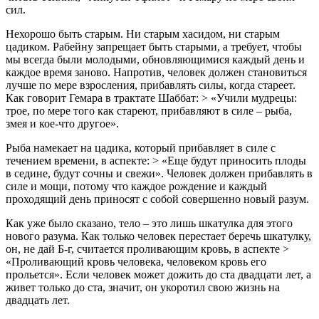
сил.
Нехорошо быть старым. Ни старым хасидом, ни старым
цадиком. Рабейну запрещает быть старыми, а требует, чтобы
мы всегда были молодыми, обновляющимися каждый день и
каждое время заново. Напротив, человек должен становиться
лучше по мере взросления, прибавлять силы, когда стареет.
Как говорит Гемара в трактате Шаббат: > «Учили мудрецы:
трое, по мере того как стареют, прибавляют в силе – рыба,
змея и кое-что другое».
Рыба намекает на цадика, который прибавляет в силе с
течением времени, в аспекте: > «Еще будут приносить плоды
в седине, будут сочны и свежи». Человек должен прибавлять в
силе и мощи, потому что каждое рождение и каждый
проходящий день приносят с собой совершенно новый разум.
Как уже было сказано, тело – это лишь шкатулка для этого
нового разума. Как только человек перестает беречь шкатулку,
он, не дай Б-г, считается проливающим кровь, в аспекте >
«Проливающий кровь человека, человеком кровь его
прольется». Если человек может дожить до ста двадцати лет, а
живет только до ста, значит, он укоротил свою жизнь на
двадцать лет.