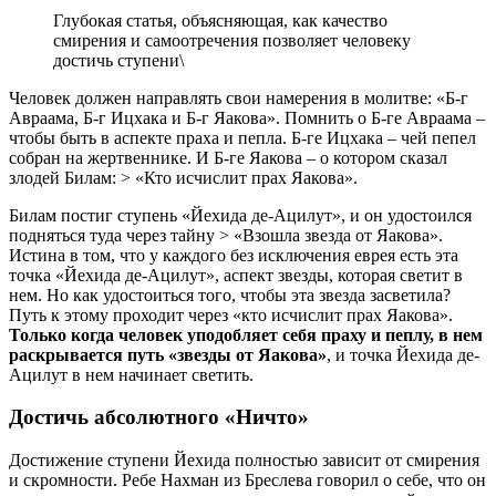
Глубокая статья, объясняющая, как качество
смирения и самоотречения позволяет человеку
достичь ступени\
Человек должен направлять свои намерения в молитве: «Б-г
Авраама, Б-г Ицхака и Б-г Яакова». Помнить о Б-ге Авраама –
чтобы быть в аспекте праха и пепла. Б-ге Ицхака – чей пепел
собран на жертвеннике. И Б-ге Яакова – о котором сказал
злодей Билам: > «Кто исчислит прах Яакова».
Билам постиг ступень «Йехида де-Ацилут», и он удостоился
подняться туда через тайну > «Взошла звезда от Яакова».
Истина в том, что у каждого без исключения еврея есть эта
точка «Йехида де-Ацилут», аспект звезды, которая светит в
нем. Но как удостоиться того, чтобы эта звезда засветила?
Путь к этому проходит через «кто исчислит прах Яакова».
Только когда человек уподобляет себя праху и пеплу, в нем
раскрывается путь «звезды от Яакова»
, и точка Йехида де-
Ацилут в нем начинает светить.
Достичь абсолютного «Ничто»
Достижение ступени Йехида полностью зависит от смирения
и скромности. Ребе Нахман из Бреслева говорил о себе, что он